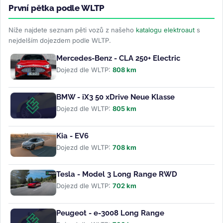
První pětka podle WLTP
Níže najdete seznam pěti vozů z našeho
katalogu elektroaut
s
nejdelším dojezdem podle WLTP.
Mercedes-Benz - CLA 250+ Electric
Dojezd dle WLTP:
808 km
BMW - iX3 50 xDrive Neue Klasse
Dojezd dle WLTP:
805 km
Kia - EV6
Dojezd dle WLTP:
708 km
Tesla - Model 3 Long Range RWD
Dojezd dle WLTP:
702 km
Peugeot - e-3008 Long Range