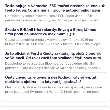
Tesla bojuje o Německo: FSD možná dostane zelenou už
tento týden. Co znamenají úrovně autonomního řízení
Německo by mohlo systému Tesla FSD Supervised udělit
definitivní zelenou už tento týden. V Evropě zatím jezdí v pěti
zemích, Česko čeká...
>>
Škoda v Británii trhá rekordy: Enyaq a Elroq táhnou
tržní podíl na historické maximum 4,3 %
Česká automobilka prodala v první polovině roku 2026 na
britském trhu 46 508 vozů — nejvíc v historii. Elektrická dvojka
Enyaq a Elroq...
>>
Je to oficiální: Ford a Geely zakládají společný podnik
ve Valencii. Od roku 2028 tam vzniknou čtyři nová auta
Dopoledne to byla zpráva Bloombergu, odpoledne oficiální
potvrzení: Ford a Geely zakládají ve Valencii společný podnik v
poměru 66 ku 34. Od...
>>
Ojetý Enyaq už je levnější než Kodiaq. Kdy se vyplatí
elektrická ojetina — a kdy raději spalovák?
Elektromobily ztrácejí hodnotu rychleji než spalováky — a právě
proto jsou ojetá EV dnes tak výhodná. Prošli jsme reálné nabídky
na...
>>