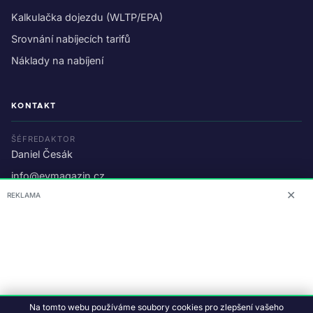
Kalkulačka dojezdu (WLTP/EPA)
Srovnání nabíjecích tarifů
Náklady na nabíjení
KONTAKT
ŠÉFREDAKTOR
Daniel Česák
info@evmagazin.cz
✕
REKLAMA
O nás
Reklama
© 2026 EV Magazin.
Podmínky a ochrana dat
.
Na tomto webu používáme soubory cookies pro zlepšení vašeho