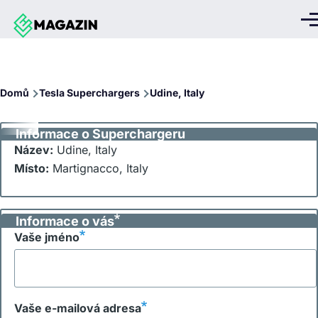
Přejít k hlavnímu obsahu
Me
Drobečková
Domů
Tesla Superchargers
Udine, Italy
navigace
Informace o Superchargeru
Název:
Udine, Italy
Místo:
Martignacco, Italy
Informace o vás
Vaše jméno
Vaše e-mailová adresa