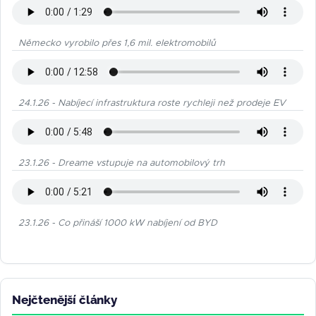
Německo vyrobilo přes 1,6 mil. elektromobilů
24.1.26 - Nabíjecí infrastruktura roste rychleji než prodeje EV
23.1.26 - Dreame vstupuje na automobilový trh
23.1.26 - Co přináší 1000 kW nabíjení od BYD
Nejčtenější články