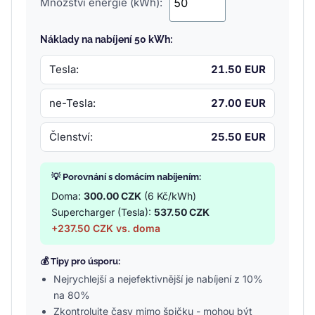
Množství energie (kWh):
Náklady na nabíjení 50 kWh:
Tesla:
21.50 EUR
ne-Tesla:
27.00 EUR
Členství:
25.50 EUR
💡 Porovnání s domácím nabíjením:
Doma:
300.00 CZK
(6 Kč/kWh)
Supercharger (Tesla):
537.50 CZK
+237.50 CZK vs. doma
💰 Tipy pro úsporu:
Nejrychlejší a nejefektivnější je nabíjení z 10%
na 80%
Zkontrolujte časy mimo špičku - mohou být