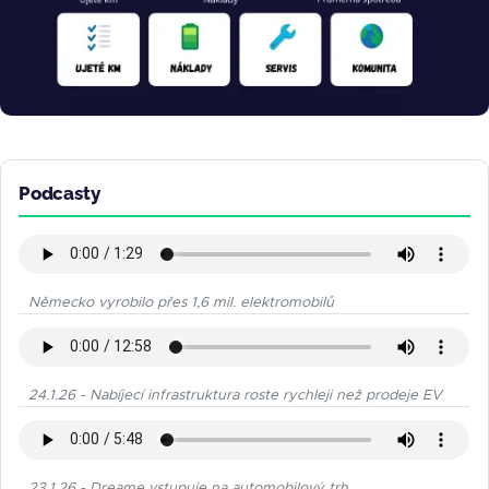
Podcasty
Německo vyrobilo přes 1,6 mil. elektromobilů
24.1.26 - Nabíjecí infrastruktura roste rychleji než prodeje EV
23.1.26 - Dreame vstupuje na automobilový trh