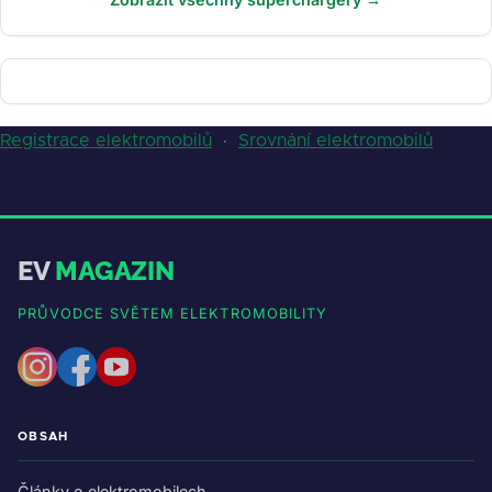
Registrace elektromobilů
·
Srovnání elektromobilů
EV
MAGAZIN
PRŮVODCE SVĚTEM ELEKTROMOBILITY
OBSAH
Články o elektromobilech