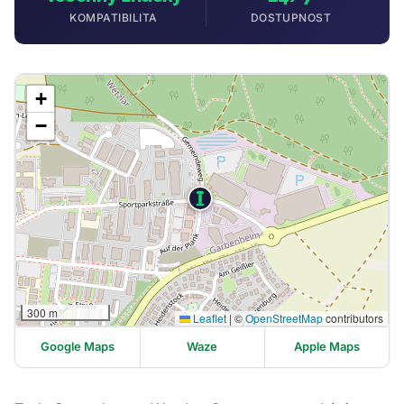
KOMPATIBILITA
DOSTUPNOST
+
−
300 m
Leaflet
|
©
OpenStreetMap
contributors
Google Maps
Waze
Apple Maps