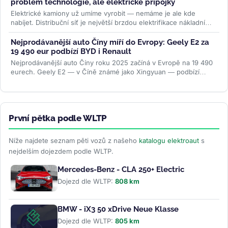
problém technologie, ale elektrické přípojky
Elektrické kamiony už umíme vyrobit — nemáme je ale kde
nabíjet. Distribuční síť je největší brzdou elektrifikace nákladní
dopravy....
>>
Nejprodávanější auto Číny míří do Evropy: Geely E2 za
19 490 eur podbízí BYD i Renault
Nejprodávanější auto Číny roku 2025 začíná v Evropě na 19 490
eurech. Geely E2 — v Číně známé jako Xingyuan — podbízí
BYD...
>>
První pětka podle WLTP
Níže najdete seznam pěti vozů z našeho
katalogu elektroaut
s
nejdelším dojezdem podle WLTP.
Mercedes-Benz - CLA 250+ Electric
Dojezd dle WLTP:
808 km
BMW - iX3 50 xDrive Neue Klasse
Dojezd dle WLTP:
805 km