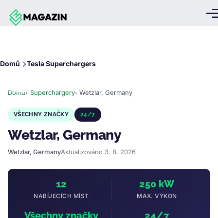
Přejít k hlavnímu obsahu
Me
Drobečková
Domů
Tesla Superchargers
navigace
Domů
Superchargery
Wetzlar, Germany
VŠECHNY ZNAČKY
24/7
Wetzlar, Germany
Wetzlar, Germany
Aktualizováno 3. 8. 2026
12
250 kW
NABÍJECÍCH MÍST
MAX. VÝKON
Všechny značky
24/7