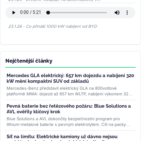
23.1.26 - Co přináší 1000 kW nabíjení od BYD
Nejčtenější články
Mercedes GLA elektrický: 657 km dojezdu a nabíjení 320
kW mění kompaktní SUV od základů
Mercedes-Benz představil elektrický GLA na 800voltové
platformě MMA: dojezd až 657 km WLTP, nabíjení výkonem 320
kW a plnění na 80 % za 22...
>>
Pevná baterie bez řetězového požáru: Blue Solutions a
AVL ověřily klíčový krok
Blue Solutions a AVL dokončily bezpečnostní program pro
lithium-metalové baterie s pevným elektrolytem. Cílí na packy
bez šíření tepelné...
>>
Síť na limitu: Elektrické kamiony už dávno nejsou