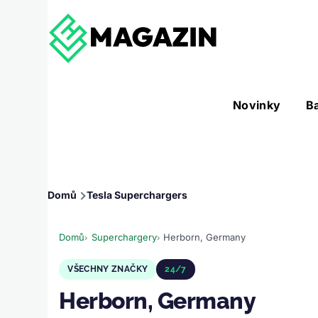
Přejít k hlavnímu obsahu
Hlavní
Novinky
B
Nástroje sub-navigation
navigace
Drobečková
Domů
Tesla Superchargers
navigace
Domů
Superchargery
Herborn, Germany
VŠECHNY ZNAČKY
24/7
Herborn, Germany