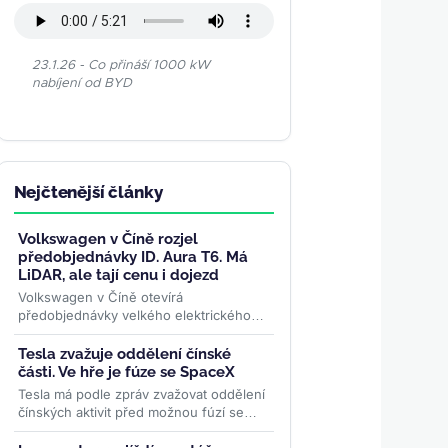
23.1.26 - Co přináší 1000 kW
nabíjení od BYD
Nejčtenější články
Volkswagen v Číně rozjel
předobjednávky ID. Aura T6. Má
LiDAR, ale tají cenu i dojezd
Volkswagen v Číně otevírá
předobjednávky velkého elektrického
SUV ID. Aura T6. Nabízí LiDAR a
software vyvinutý s Horizon Robotics,
Tesla zvažuje oddělení čínské
ale...
>>
části. Ve hře je fúze se SpaceX
Tesla má podle zpráv zvažovat oddělení
čínských aktivit před možnou fúzí se
SpaceX. Musk informaci popřel, ale