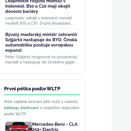
rozsah šanghajské...
>>
Leapmotor rozjíždí montáž v
Indonésii. B10 a C10 mají obejít
dovozní bariéry
Leapmotor zahájil v Indonésii montáž
modelů B10 a C10. Druhá jihoasijská
výrobní základna má snížit cenu
elektromobilů na trhu s...
>>
Bývalý maďarský ministr zahraničí
Szijjártó nastupuje do BYD. Čínská
automobilka posiluje evropskou
expanzi
Péter Szijjártó rezignoval na poslanecký
mandát a nastupuje do čínského gigantu
BYD. Bude řídit vnější vztahy v době,
kdy automobilka...
>>
První pětka podle WLTP
Níže najdete seznam pěti vozů z našeho
katalogu elektroaut
s nejdelším dojezdem
podle WLTP.
Mercedes-Benz - CLA
250+ Electric