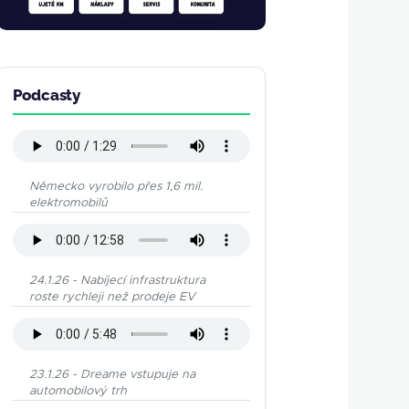
Podcasty
Německo vyrobilo přes 1,6 mil.
elektromobilů
24.1.26 - Nabíjecí infrastruktura
roste rychleji než prodeje EV
23.1.26 - Dreame vstupuje na
automobilový trh