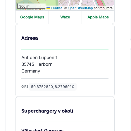
300 m
Leaflet
|
©
OpenStreetMap
contributors
Google Maps
Waze
Apple Maps
Adresa
Auf den Lüppen 1
35745 Herborn
Germany
50.6752820, 8.2796910
GPS
Superchargery v okolí
Wilnsdorf, Germany