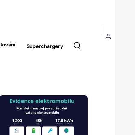
Menu
uživatelského
tování
Superchargery
účtu
Obrázek