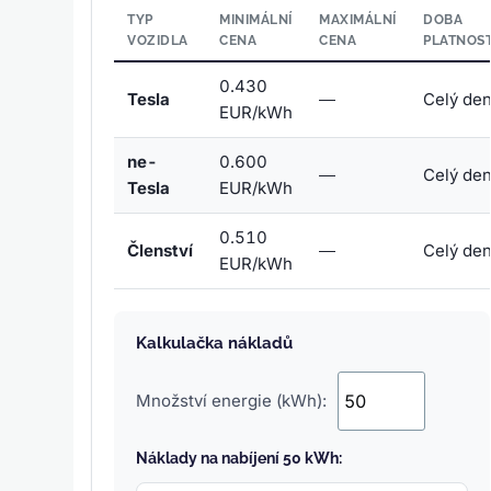
TYP
MINIMÁLNÍ
MAXIMÁLNÍ
DOBA
VOZIDLA
CENA
CENA
PLATNOST
0.430
Tesla
—
Celý de
EUR/kWh
ne-
0.600
—
Celý de
Tesla
EUR/kWh
0.510
Členství
—
Celý de
EUR/kWh
Kalkulačka nákladů
Množství energie (kWh):
Náklady na nabíjení 50 kWh: