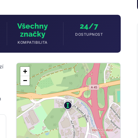
Všechny
24/7
značky
DOSTUPNOST
KOMPATIBILITA
zí
+
−
h