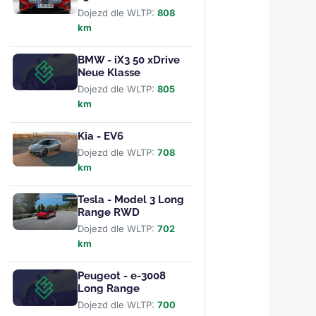
Dojezd dle WLTP:
808
km
BMW - iX3 50 xDrive
Neue Klasse
Dojezd dle WLTP:
805
km
Kia - EV6
Dojezd dle WLTP:
708
km
Tesla - Model 3 Long
Range RWD
Dojezd dle WLTP:
702
km
Peugeot - e-3008
Long Range
Dojezd dle WLTP:
700