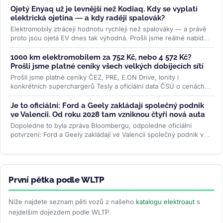
Ojetý Enyaq už je levnější než Kodiaq. Kdy se vyplatí
elektrická ojetina — a kdy raději spalovák?
Elektromobily ztrácejí hodnotu rychleji než spalováky — a právě
proto jsou ojetá EV dnes tak výhodná. Prošli jsme reálné nabídky
na...
>>
1000 km elektromobilem za 752 Kč, nebo 4 572 Kč?
Prošli jsme platné ceníky všech velkých dobíjecích sítí
Prošli jsme platné ceníky ČEZ, PRE, E.ON Drive, Ionity i
konkrétních superchargerů Tesly a oficiální data ČSÚ o cenách
paliv. Rozdíl je...
>>
Je to oficiální: Ford a Geely zakládají společný podnik
ve Valencii. Od roku 2028 tam vzniknou čtyři nová auta
Dopoledne to byla zpráva Bloombergu, odpoledne oficiální
potvrzení: Ford a Geely zakládají ve Valencii společný podnik v
poměru 66 ku 34. Od...
>>
První pětka podle WLTP
Níže najdete seznam pěti vozů z našeho
katalogu elektroaut
s
nejdelším dojezdem podle WLTP.