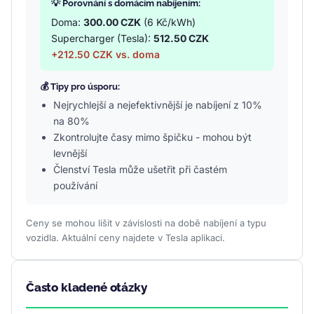
💡 Porovnání s domácím nabíjením:
Doma:
300.00 CZK
(6 Kč/kWh)
Supercharger (Tesla):
512.50 CZK
+212.50 CZK vs. doma
💰 Tipy pro úsporu:
Nejrychlejší a nejefektivnější je nabíjení z 10%
na 80%
Zkontrolujte časy mimo špičku - mohou být
levnější
Členství Tesla může ušetřit při častém
používání
Ceny se mohou lišit v závislosti na době nabíjení a typu
vozidla. Aktuální ceny najdete v Tesla aplikaci.
Často kladené otázky