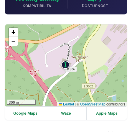
KOMPATIBILITA
DOSTUPNOST
+
−
300 m
Leaflet
|
©
OpenStreetMap
contributors
Google Maps
Waze
Apple Maps