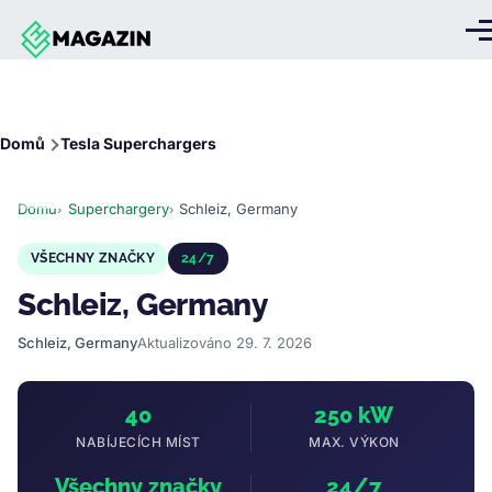
Přejít k hlavnímu obsahu
Me
Drobečková
Domů
Tesla Superchargers
navigace
Domů
Superchargery
Schleiz, Germany
VŠECHNY ZNAČKY
24/7
Schleiz, Germany
Schleiz, Germany
Aktualizováno 29. 7. 2026
40
250 kW
NABÍJECÍCH MÍST
MAX. VÝKON
Všechny značky
24/7