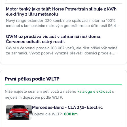
elektromobilů...
>>
Motor tenký jako talíř: Horse Powertrain slibuje 2 kWh
elektřiny z litru metanolu
Nový range extender D20 kombinuje spalovací motor na 100%
metanol s kompaktním diskovým generátorem o účinnosti 96,4
%. Firma slibuje studený...
>>
GWM už prodává víc aut v zahraničí než doma.
Červenec odhalil ostrý rozdíl
GWM v červenci prodalo 108 067 vozů, ale růst přišel výhradně
ze zahraničí. Vývoz poprvé výrazně převážil domácí prodeje,
zatímco...
>>
První pětka podle WLTP
Níže najdete seznam pěti vozů z našeho
katalogu elektroaut
s
nejdelším dojezdem podle WLTP.
Mercedes-Benz - CLA 250+ Electric
Dojezd dle WLTP:
808 km