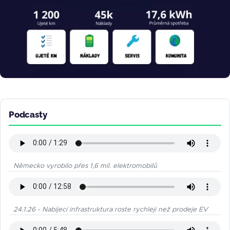
Podcasty
Německo vyrobilo přes 1,6 mil. elektromobilů
24.1.26 - Nabíjecí infrastruktura roste rychleji než prodeje EV