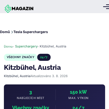
Přejít k hlavnímu obsahu
Me
Drobečková
Domů
Tesla Superchargers
navigace
Domů
Superchargery
Kitzbühel, Austria
VŠECHNY ZNAČKY
24/7
Kitzbühel, Austria
Kitzbühel, Austria
Aktualizováno 3. 8. 2026
3
150 kW
NABÍJECÍCH MÍST
MAX. VÝKON
Všechny značky
24/7