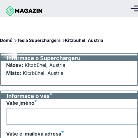
Přejít k hlavnímu obsahu
Me
Drobečková
Domů
Tesla Superchargers
Kitzbühel, Austria
navigace
Informace o Superchargeru
Název:
Kitzbühel, Austria
Místo:
Kitzbühel, Austria
Informace o vás
Vaše jméno
Vaše e-mailová adresa