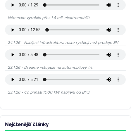
Německo vyrobilo přes 1,6 mil. elektromobilů
24.1.26 - Nabíjecí infrastruktura roste rychleji než prodeje EV
23.1.26 - Dreame vstupuje na automobilový trh
23.1.26 - Co přináší 1000 kW nabíjení od BYD
Nejčtenější články