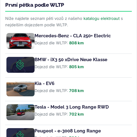
První pětka podle WLTP
Níže najdete seznam pěti vozů z našeho
katalogu elektroaut
s
nejdelším dojezdem podle WLTP.
Mercedes-Benz - CLA 250+ Electric
Dojezd dle WLTP:
808 km
BMW - iX3 50 xDrive Neue Klasse
Dojezd dle WLTP:
805 km
Kia - EV6
Dojezd dle WLTP:
708 km
Tesla - Model 3 Long Range RWD
Dojezd dle WLTP:
702 km
Peugeot - e-3008 Long Range