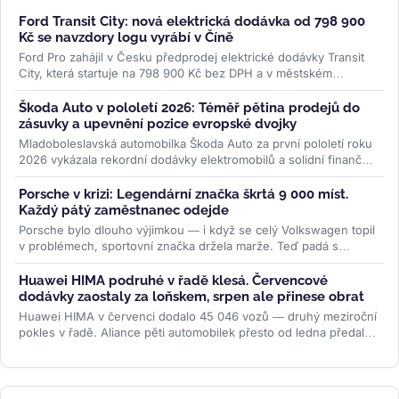
Ford Transit City: nová elektrická dodávka od 798 900
Kč se navzdory logu vyrábí v Číně
Ford Pro zahájil v Česku předprodej elektrické dodávky Transit
City, která startuje na 798 900 Kč bez DPH a v městském
provozu ujede až 381...
>>
Škoda Auto v pololetí 2026: Téměř pětina prodejů do
zásuvky a upevnění pozice evropské dvojky
Mladoboleslavská automobilka Škoda Auto za první pololetí roku
2026 vykázala rekordní dodávky elektromobilů a solidní finanční
výsledky....
>>
Porsche v krizi: Legendární značka škrtá 9 000 míst.
Každý pátý zaměstnanec odejde
Porsche bylo dlouho výjimkou — i když se celý Volkswagen topil
v problémech, sportovní značka držela marže. Teď padá s
ostatními. Do...
>>
Huawei HIMA podruhé v řadě klesá. Červencové
dodávky zaostaly za loňskem, srpen ale přinese obrat
Huawei HIMA v červenci dodalo 45 046 vozů — druhý meziroční
pokles v řadě. Aliance pěti automobilek přesto od ledna předala
zákazníkům...
>>