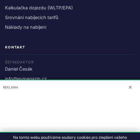
Kalkulačka dojezdu (WLTP/EPA)
Srovnání nabíjecích tarifů
Náklady na nabíjení
KONTAKT
ŠÉFREDAKTOR
Daniel Česák
info@evmagazin.cz
✕
REKLAMA
O nás
Reklama
© 2026 EV Magazin.
Podmínky a ochrana dat
.
Na tomto webu používáme soubory cookies pro zlepšení vašeho