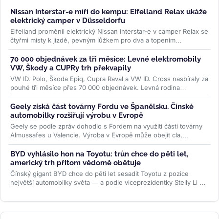
Nissan Interstar-e míří do kempu: Eifelland Relax ukáže
elektrický camper v Düsseldorfu
Eifelland proměnil elektrický Nissan Interstar-e v camper Relax se
čtyřmi místy k jízdě, pevným lůžkem pro dva a topením
napájeným z...
>>
70 000 objednávek za tři měsíce: Levné elektromobily
VW, Škody a CUPRy trh překvapily
VW ID. Polo, Škoda Epiq, Cupra Raval a VW ID. Cross nasbíraly za
pouhé tři měsíce přes 70 000 objednávek. Levná rodina
elektromobilů...
>>
Geely získá část továrny Fordu ve Španělsku. Čínské
automobilky rozšiřují výrobu v Evropě
Geely se podle zpráv dohodlo s Fordem na využití části továrny
Almussafes u Valencie. Výroba v Evropě může obejít cla,
zachránit kapacity...
>>
BYD vyhlásilo hon na Toyotu: trůn chce do pěti let,
americký trh přitom vědomě obětuje
Čínský gigant BYD chce do pěti let sesadit Toyotu z pozice
největší automobilky světa — a podle viceprezidentky Stelly Li k
tomu...
>>