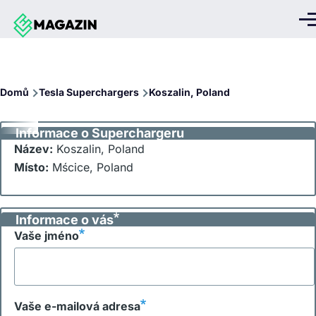
Přejít k hlavnímu obsahu
Me
Drobečková
Domů
Tesla Superchargers
Koszalin, Poland
navigace
Informace o Superchargeru
Název:
Koszalin, Poland
Místo:
Mścice, Poland
Informace o vás
Vaše jméno
Vaše e-mailová adresa