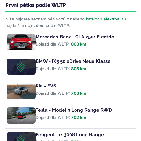
První pětka podle WLTP
Níže najdete seznam pěti vozů z našeho
katalogu elektroaut
s
nejdelším dojezdem podle WLTP.
Mercedes-Benz - CLA 250+ Electric
Dojezd dle WLTP:
808 km
BMW - iX3 50 xDrive Neue Klasse
Dojezd dle WLTP:
805 km
Kia - EV6
Dojezd dle WLTP:
708 km
Tesla - Model 3 Long Range RWD
Dojezd dle WLTP:
702 km
Peugeot - e-3008 Long Range