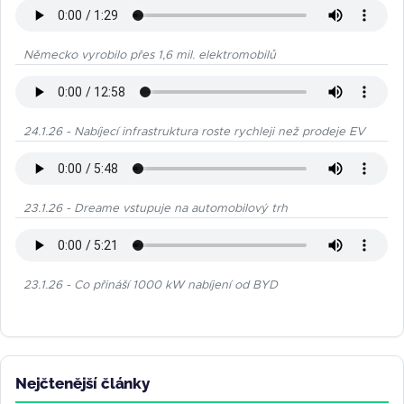
Německo vyrobilo přes 1,6 mil. elektromobilů
24.1.26 - Nabíjecí infrastruktura roste rychleji než prodeje EV
23.1.26 - Dreame vstupuje na automobilový trh
23.1.26 - Co přináší 1000 kW nabíjení od BYD
Nejčtenější články