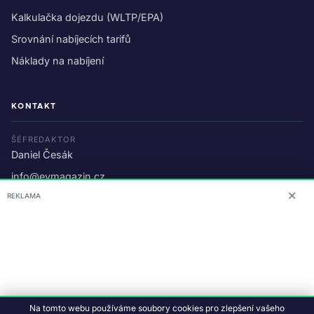
Kalkulačka dojezdu (WLTP/EPA)
Srovnání nabíjecích tarifů
Náklady na nabíjení
KONTAKT
ŠÉFREDAKTOR
Daniel Česák
info@evmagazin.cz
✕
REKLAMA
O nás
Reklama
© 2026 EV Magazin.
Podmínky a ochrana dat
.
Na tomto webu používáme soubory cookies pro zlepšení vašeho