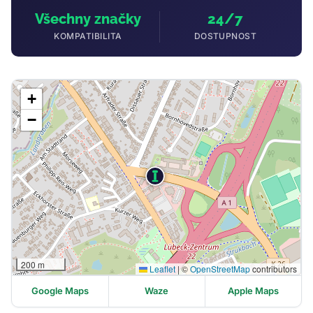
Všechny značky
24/7
KOMPATIBILITA
DOSTUPNOST
+
−
200 m
Leaflet
|
©
OpenStreetMap
contributors
Google Maps
Waze
Apple Maps