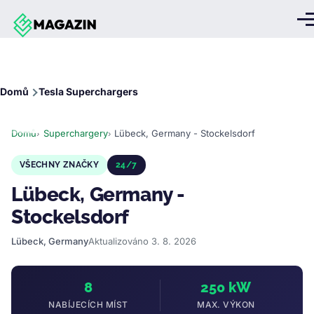
Přejít k hlavnímu obsahu
Me
Drobečková
Domů
Tesla Superchargers
navigace
Domů
Superchargery
Lübeck, Germany - Stockelsdorf
VŠECHNY ZNAČKY
24/7
Lübeck, Germany -
Stockelsdorf
Lübeck, Germany
Aktualizováno 3. 8. 2026
8
250 kW
NABÍJECÍCH MÍST
MAX. VÝKON