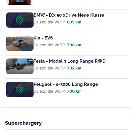
BMW - iX3 50 xDrive Neue Klasse
Dojezd dle WLTP:
805 km
Kia - EV6
Dojezd dle WLTP:
708 km
Tesla - Model 3 Long Range RWD
Dojezd dle WLTP:
702 km
Peugeot - e-3008 Long Range
Dojezd dle WLTP:
700 km
Superchargery