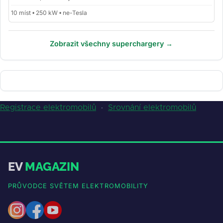
10 míst • 250 kW • ne-Tesla
Zobrazit všechny superchargery →
Registrace elektromobilů
·
Srovnání elektromobilů
EV
MAGAZIN
PRŮVODCE SVĚTEM ELEKTROMOBILITY