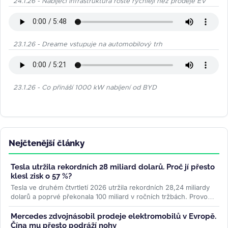
24.1.26 - Nabíjecí infrastruktura roste rychleji než prodeje EV
23.1.26 - Dreame vstupuje na automobilový trh
23.1.26 - Co přináší 1000 kW nabíjení od BYD
Nejčtenější články
Tesla utržila rekordních 28 miliard dolarů. Proč jí přesto
klesl zisk o 57 %?
Tesla ve druhém čtvrtletí 2026 utržila rekordních 28,24 miliardy
dolarů a poprvé překonala 100 miliard v ročních tržbách. Provozní
zisk...
>>
Mercedes zdvojnásobil prodeje elektromobilů v Evropě.
Čína mu přesto podráží nohy