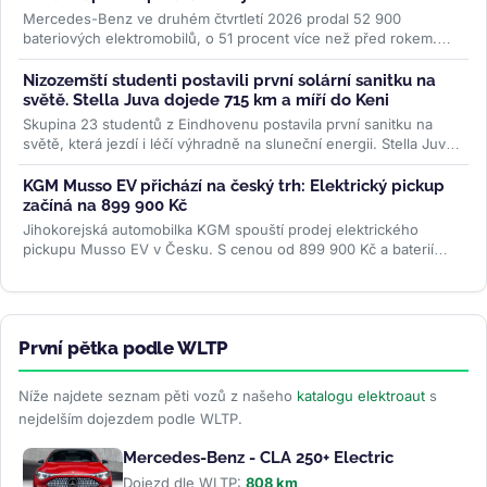
Mercedes-Benz ve druhém čtvrtletí 2026 prodal 52 900
bateriových elektromobilů, o 51 procent více než před rokem.
Evropa rostla o 87 procent...
>>
Nizozemští studenti postavili první solární sanitku na
světě. Stella Juva dojede 715 km a míří do Keni
Skupina 23 studentů z Eindhovenu postavila první sanitku na
světě, která jezdí i léčí výhradně na sluneční energii. Stella Juva
má...
>>
KGM Musso EV přichází na český trh: Elektrický pickup
začíná na 899 900 Kč
Jihokorejská automobilka KGM spouští prodej elektrického
pickupu Musso EV v Česku. S cenou od 899 900 Kč a baterií
BYD chce oslovit...
>>
První pětka podle WLTP
Níže najdete seznam pěti vozů z našeho
katalogu elektroaut
s
nejdelším dojezdem podle WLTP.
Mercedes-Benz - CLA 250+ Electric
Dojezd dle WLTP:
808 km