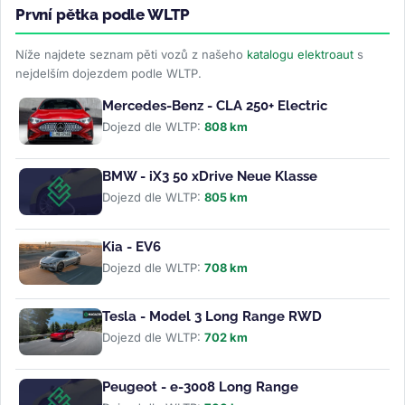
První pětka podle WLTP
Níže najdete seznam pěti vozů z našeho
katalogu elektroaut
s
nejdelším dojezdem podle WLTP.
Mercedes-Benz - CLA 250+ Electric
Dojezd dle WLTP:
808 km
BMW - iX3 50 xDrive Neue Klasse
Dojezd dle WLTP:
805 km
Kia - EV6
Dojezd dle WLTP:
708 km
Tesla - Model 3 Long Range RWD
Dojezd dle WLTP:
702 km
Peugeot - e-3008 Long Range