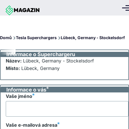
Přejít k hlavnímu obsahu
Me
Drobečková
Domů
Tesla Superchargers
Lübeck, Germany - Stockelsdorf
navigace
Informace o Superchargeru
Název:
Lübeck, Germany - Stockelsdorf
Místo:
Lübeck, Germany
Informace o vás
Vaše jméno
Vaše e-mailová adresa