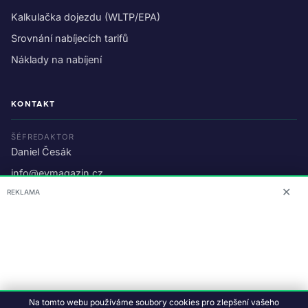
Kalkulačka dojezdu (WLTP/EPA)
Srovnání nabíjecích tarifů
Náklady na nabíjení
KONTAKT
ŠÉFREDAKTOR
Daniel Česák
info@evmagazin.cz
✕
REKLAMA
O nás
Reklama
© 2026 EV Magazin.
Podmínky a ochrana dat
.
Na tomto webu používáme soubory cookies pro zlepšení vašeho