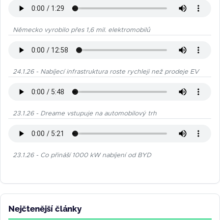
Německo vyrobilo přes 1,6 mil. elektromobilů
24.1.26 - Nabíjecí infrastruktura roste rychleji než prodeje EV
23.1.26 - Dreame vstupuje na automobilový trh
23.1.26 - Co přináší 1000 kW nabíjení od BYD
Nejčtenější články