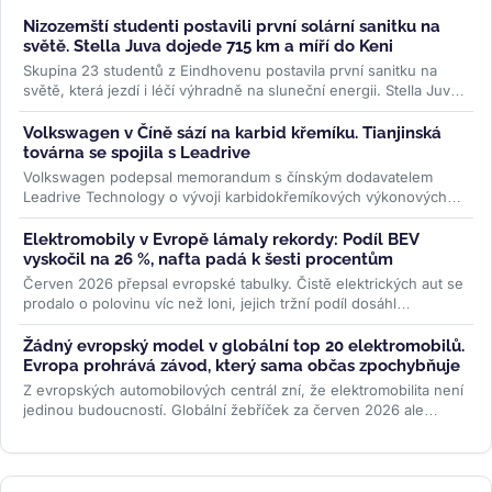
Nizozemští studenti postavili první solární sanitku na
světě. Stella Juva dojede 715 km a míří do Keni
Skupina 23 studentů z Eindhovenu postavila první sanitku na
světě, která jezdí i léčí výhradně na sluneční energii. Stella Juva
má...
>>
Volkswagen v Číně sází na karbid křemíku. Tianjinská
továrna se spojila s Leadrive
Volkswagen podepsal memorandum s čínským dodavatelem
Leadrive Technology o vývoji karbidokřemíkových výkonových
modulů pro elektromobily....
>>
Elektromobily v Evropě lámaly rekordy: Podíl BEV
vyskočil na 26 %, nafta padá k šesti procentům
Červen 2026 přepsal evropské tabulky. Čistě elektrických aut se
prodalo o polovinu víc než loni, jejich tržní podíl dosáhl
rekordních 26...
>>
Žádný evropský model v globální top 20 elektromobilů.
Evropa prohrává závod, který sama občas zpochybňuje
Z evropských automobilových centrál zní, že elektromobilita není
jedinou budoucností. Globální žebříček za červen 2026 ale
ukazuje...
>>