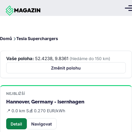
Přejít k hlavnímu obsahu
Me
Drobečková
Domů
Tesla Superchargers
navigace
Vaše poloha:
52.4238, 9.8361
(hledáme do 150 km)
Změnit polohu
NEJBLIŽŠÍ
Hannover, Germany - Isernhagen
📍 0.0 km S
💰 0.270 EUR/kWh
Detail
Navigovat