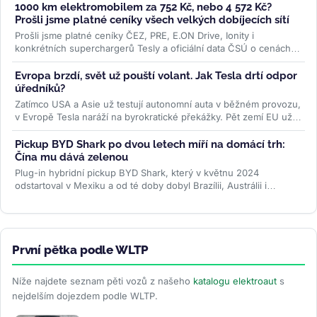
1000 km elektromobilem za 752 Kč, nebo 4 572 Kč?
Prošli jsme platné ceníky všech velkých dobíjecích sítí
Prošli jsme platné ceníky ČEZ, PRE, E.ON Drive, Ionity i
konkrétních superchargerů Tesly a oficiální data ČSÚ o cenách
paliv. Rozdíl je...
>>
Evropa brzdí, svět už pouští volant. Jak Tesla drtí odpor
úředníků?
Zatímco USA a Asie už testují autonomní auta v běžném provozu,
v Evropě Tesla naráží na byrokratické překážky. Pět zemí EU už
ale...
>>
Pickup BYD Shark po dvou letech míří na domácí trh:
Čína mu dává zelenou
Plug-in hybridní pickup BYD Shark, který v květnu 2024
odstartoval v Mexiku a od té doby dobyl Brazílii, Austrálii i
Pákistán, se po dvou...
>>
První pětka podle WLTP
Níže najdete seznam pěti vozů z našeho
katalogu elektroaut
s
nejdelším dojezdem podle WLTP.