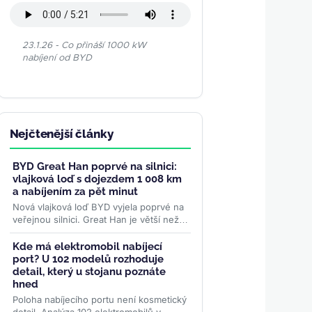
23.1.26 - Co přináší 1000 kW
nabíjení od BYD
Nejčtenější články
BYD Great Han poprvé na silnici:
vlajková loď s dojezdem 1 008 km
a nabíjením za pět minut
Nová vlajková loď BYD vyjela poprvé na
veřejnou silnici. Great Han je větší než
Tesla Model S, ze 102kilowatthodinové
baterie slibuje až 1...
>>
Kde má elektromobil nabíjecí
port? U 102 modelů rozhoduje
detail, který u stojanu poznáte
hned
Poloha nabíjecího portu není kosmetický