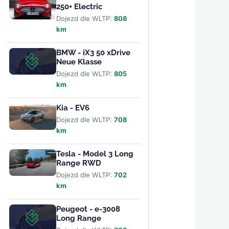
250+ Electric
Dojezd dle WLTP:
808
km
BMW - iX3 50 xDrive
Neue Klasse
Dojezd dle WLTP:
805
km
Kia - EV6
Dojezd dle WLTP:
708
km
Tesla - Model 3 Long
Range RWD
Dojezd dle WLTP:
702
km
Peugeot - e-3008
Long Range