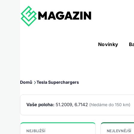
Přejít k hlavnímu obsahu
Hlavní
Novinky
B
Nástroje sub-navigation
navigace
Drobečková
Domů
Tesla Superchargers
navigace
Vaše poloha:
51.2009, 6.7142
(hledáme do 150 km)
NEJBLIŽŠÍ
NEJLEVNĚJŠÍ