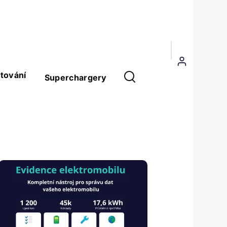
Menu
uživatelského
tování
Superchargery
účtu
Obrázek