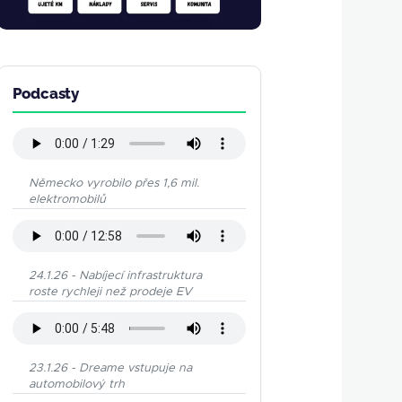
Podcasty
Německo vyrobilo přes 1,6 mil.
elektromobilů
24.1.26 - Nabíjecí infrastruktura
roste rychleji než prodeje EV
23.1.26 - Dreame vstupuje na
automobilový trh