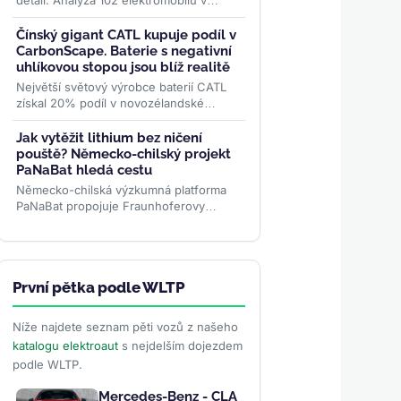
detail. Analýza 102 elektromobilů v
katalogu EVMagazinu ukazuje, že 43
modelů má konektor vpravo...
>>
Čínský gigant CATL kupuje podíl v
CarbonScape. Baterie s negativní
uhlíkovou stopou jsou blíž realitě
Největší světový výrobce baterií CATL
získal 20% podíl v novozélandské
společnosti CarbonScape. Cílem této
strategické investice je...
>>
Jak vytěžit lithium bez ničení
pouště? Německo-chilský projekt
PaNaBat hledá cestu
Německo-chilská výzkumná platforma
PaNaBat propojuje Fraunhoferovy
instituty s chilskými vědci. Cílem je těžit
lithium bez odpařovacích...
>>
První pětka podle WLTP
Níže najdete seznam pěti vozů z našeho
katalogu elektroaut
s nejdelším dojezdem
podle WLTP.
Mercedes-Benz - CLA