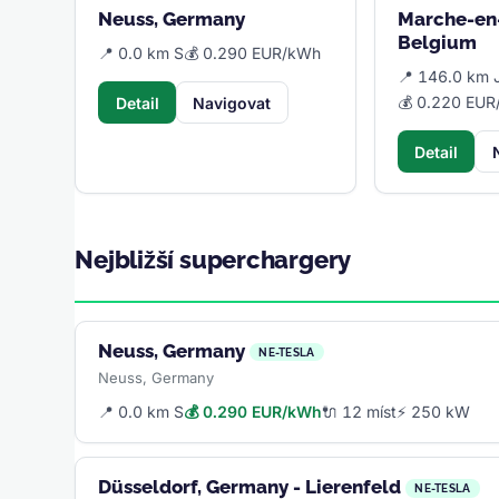
Neuss, Germany
Marche-en
Belgium
📍 0.0 km S
💰 0.290 EUR/kWh
📍 146.0 km 
💰 0.220 EU
Detail
Navigovat
Detail
Nejbližší superchargery
Neuss, Germany
NE-TESLA
Neuss, Germany
📍 0.0 km S
💰 0.290 EUR/kWh
🔌 12 míst
⚡ 250 kW
Düsseldorf, Germany - Lierenfeld
NE-TESLA