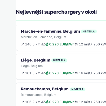
Nejlevnější superchargery v okolí
Marche-en-Famenne, Belgium
NE-TESLA
Marche-en-Famenne, Belgium
📍 146.0 km JZ
💰 0.220 EUR/kWh
🔌 12 míst
⚡ 250 k
Liège, Belgium
NE-TESLA
Liège, Belgium
📍 101.0 km JZ
💰 0.220 EUR/kWh
🔌 16 míst
⚡ 250 k
Remouchamps, Belgium
NE-TESLA
Remouchamps, Belgium
📍 106.9 km JZ
💰 0.220 EUR/kWh
🔌 12 míst
⚡ 250 k