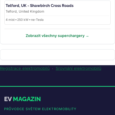
Telford, UK - Shawbirch Cross Roads
Telford, United Kingdom
4 míst • 250 kW • ne-Tesla
Zobrazit všechny superchargery →
Registrace elektromobilů
·
Srovnání elektromobilů
EV
MAGAZIN
PRŮVODCE SVĚTEM ELEKTROMOBILITY