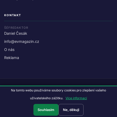
KONTAKT
ŠÉFREDAKTOR
Daniel Česák
info@evmagazin.cz
O nás
Reklama
© 2026 EV Magazin.
Podmínky a ochrana dat
.
Na tomto webu používáme soubory cookies pro zlepšení vašeho
Data:
CC BY-NC-SA 4.0
·
© OpenStreetMap
uživatelského zážitku.
Více informací
Tvorba webu:
Studiografix
Souhlasím
Ne, děkuji