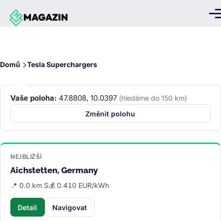
Přejít k hlavnímu obsahu
Me
Drobečková
Domů
Tesla Superchargers
navigace
Vaše poloha:
47.8808, 10.0397
(hledáme do 150 km)
Změnit polohu
NEJBLIŽŠÍ
Aichstetten, Germany
📍 0.0 km S
💰 0.410 EUR/kWh
Detail
Navigovat