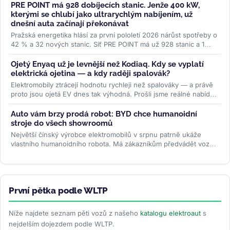
PRE POINT má 928 dobíjecích stanic. Jenže 400 kW,
kterými se chlubí jako ultrarychlým nabíjením, už
dnešní auta začínají překonávat
Pražská energetika hlásí za první pololetí 2026 nárůst spotřeby o
42 % a 32 nových stanic. Síť PRE POINT má už 928 stanic a 1
468...
>>
Ojetý Enyaq už je levnější než Kodiaq. Kdy se vyplatí
elektrická ojetina — a kdy raději spalovák?
Elektromobily ztrácejí hodnotu rychleji než spalováky — a právě
proto jsou ojetá EV dnes tak výhodná. Prošli jsme reálné nabídky
na...
>>
Auto vám brzy prodá robot: BYD chce humanoidní
stroje do všech showroomů
Největší čínský výrobce elektromobilů v srpnu patrně ukáže
vlastního humanoidního robota. Má zákazníkům předvádět vozy,
oživovat...
>>
První pětka podle WLTP
Níže najdete seznam pěti vozů z našeho
katalogu elektroaut
s
nejdelším dojezdem podle WLTP.