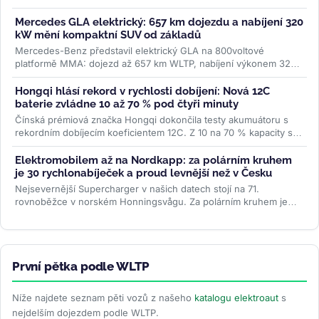
Model Y, Hyundai Ioniq 5 i...
>>
Mercedes GLA elektrický: 657 km dojezdu a nabíjení 320
kW mění kompaktní SUV od základů
Mercedes-Benz představil elektrický GLA na 800voltové
platformě MMA: dojezd až 657 km WLTP, nabíjení výkonem 320
kW a plnění na 80 % za 22...
>>
Hongqi hlásí rekord v rychlosti dobíjení: Nová 12C
baterie zvládne 10 až 70 % pod čtyři minuty
Čínská prémiová značka Hongqi dokončila testy akumuátoru s
rekordním dobíjecím koeficientem 12C. Z 10 na 70 % kapacity se
nabije za 3...
>>
Elektromobilem až na Nordkapp: za polárním kruhem
je 30 rychlonabíječek a proud levnější než v Česku
Nejsevernější Supercharger v našich datech stojí na 71.
rovnoběžce v norském Honningsvågu. Za polárním kruhem je
třicet stanic, všechny...
>>
První pětka podle WLTP
Níže najdete seznam pěti vozů z našeho
katalogu elektroaut
s
nejdelším dojezdem podle WLTP.