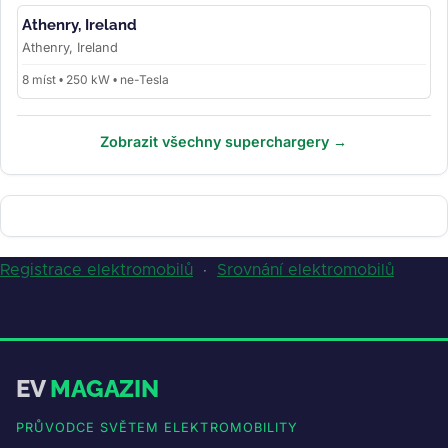
Athenry, Ireland
Athenry, Ireland
8 míst • 250 kW • ne-Tesla
Zobrazit všechny superchargery →
Registrace elektromobilů
·
Srovnání elektromobilů
EV
MAGAZIN
PRŮVODCE SVĚTEM ELEKTROMOBILITY