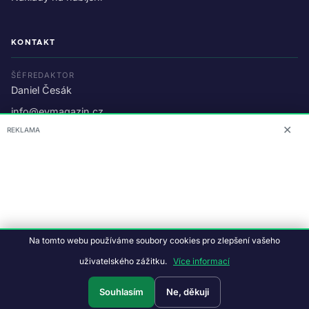
KONTAKT
ŠÉFREDAKTOR
Daniel Česák
info@evmagazin.cz
✕
REKLAMA
O nás
Reklama
© 2026 EV Magazin.
Podmínky a ochrana dat
.
Na tomto webu používáme soubory cookies pro zlepšení vašeho
Data:
CC BY-NC-SA 4.0
·
© OpenStreetMap
uživatelského zážitku.
Více informací
Tvorba webu:
Studiografix
Souhlasím
Ne, děkuji