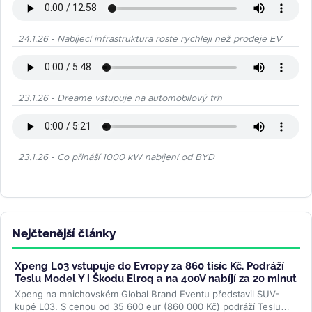
24.1.26 - Nabíjecí infrastruktura roste rychleji než prodeje EV
23.1.26 - Dreame vstupuje na automobilový trh
23.1.26 - Co přináší 1000 kW nabíjení od BYD
Nejčtenější články
Xpeng L03 vstupuje do Evropy za 860 tisíc Kč. Podráží
Teslu Model Y i Škodu Elroq a na 400V nabíjí za 20 minut
Xpeng na mnichovském Global Brand Eventu představil SUV-
kupé L03. S cenou od 35 600 eur (860 000 Kč) podráží Teslu