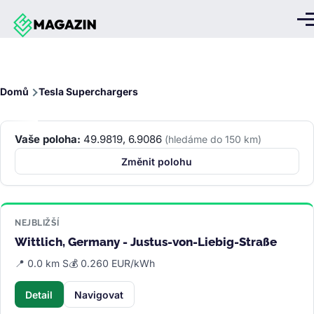
Přejít k hlavnímu obsahu
Me
Drobečková
Domů
Tesla Superchargers
navigace
Vaše poloha:
49.9819, 6.9086
(hledáme do 150 km)
Změnit polohu
NEJBLIŽŠÍ
Wittlich, Germany - Justus-von-Liebig-Straße
📍 0.0 km S
💰 0.260 EUR/kWh
Detail
Navigovat