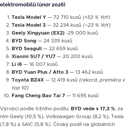
elektromobilů (únor 2026)
Tesla Model Y
— 72 710 kusů
(+53 % YoY)
Tesla Model 3
— 32 234 kusů
(−23 % YoY)
Geely Xingyuan (EX2)
-29 000 kusů
BYD Song
— 24 339 kusů
BYD Seagull
— 22 659 kusů
Xiaomi SU7 / YU7
— 20 200 kusů
Li i6
— 16 007 kusů
BYD Yuan Plus / Atto 3
— 13 462 kusů
Toyota BZ4X
— 12 419 kusů
(rekord, premiéra v
top 10)
Fang Cheng Bao Tai 7
— 11 695 kusů
Výrobci podle tržního podílu:
BYD vede s 17,3 %
, za
ním Geely (10,5 %), Volkswagen Group (8,2 %), Tesla
(7,8 %) a SAIC (5,8 %). Čínský podíl na globálních