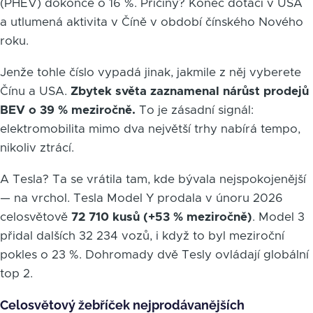
(PHEV) dokonce o 16 %. Příčiny? Konec dotací v USA
a utlumená aktivita v Číně v období čínského Nového
roku.
Jenže tohle číslo vypadá jinak, jakmile z něj vyberete
Čínu a USA.
Zbytek světa zaznamenal nárůst prodejů
BEV o 39 % meziročně.
To je zásadní signál:
elektromobilita mimo dva největší trhy nabírá tempo,
nikoliv ztrácí.
A Tesla? Ta se vrátila tam, kde bývala nejspokojenější
— na vrchol. Tesla Model Y prodala v únoru 2026
celosvětově
72 710 kusů (+53 % meziročně)
. Model 3
přidal dalších 32 234 vozů, i když to byl meziroční
pokles o 23 %. Dohromady dvě Tesly ovládají globální
top 2.
Celosvětový žebříček nejprodávanějších