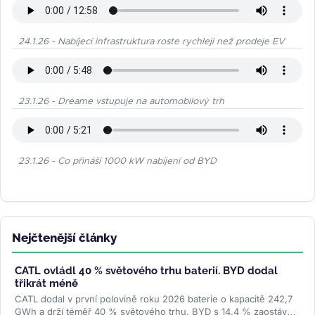
24.1.26 - Nabíjecí infrastruktura roste rychleji než prodeje EV
23.1.26 - Dreame vstupuje na automobilový trh
23.1.26 - Co přináší 1000 kW nabíjení od BYD
Nejčtenější články
CATL ovládl 40 % světového trhu baterií. BYD dodal
třikrát méně
CATL dodal v první polovině roku 2026 baterie o kapacitě 242,7
GWh a drží téměř 40 % světového trhu. BYD s 14,4 % zaostává