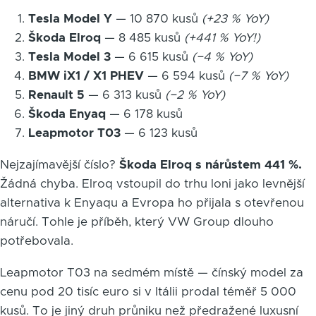
Tesla Model Y
— 10 870 kusů
(+23 % YoY)
Škoda Elroq
— 8 485 kusů
(+441 % YoY!)
Tesla Model 3
— 6 615 kusů
(−4 % YoY)
BMW iX1 / X1 PHEV
— 6 594 kusů
(−7 % YoY)
Renault 5
— 6 313 kusů
(−2 % YoY)
Škoda Enyaq
— 6 178 kusů
Leapmotor T03
— 6 123 kusů
Nejzajímavější číslo?
Škoda Elroq s nárůstem 441 %.
Žádná chyba. Elroq vstoupil do trhu loni jako levnější
alternativa k Enyaqu a Evropa ho přijala s otevřenou
náručí. Tohle je příběh, který VW Group dlouho
potřebovala.
Leapmotor T03 na sedmém místě — čínský model za
cenu pod 20 tisíc euro si v Itálii prodal téměř 5 000
kusů. To je jiný druh průniku než předražené luxusní