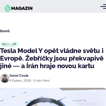
Přejít k hlavnímu obsahu
Me
Drobečková
Domů
navigace
NOVINKY
Tesla Model Y opět vládne světu i
Evropě. Žebříčky jsou překvapivě
jiné — a Írán hraje novou kartu
Daniel Česák
6 Duben, 2026 · 5 min čtení