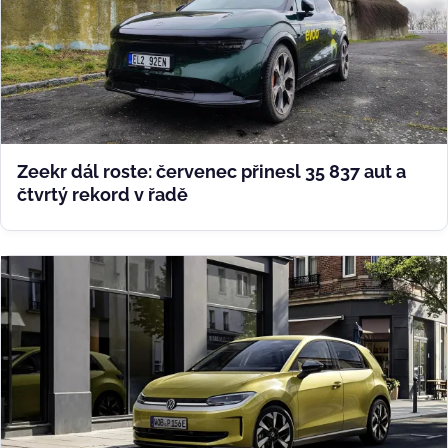
Zeekr dál roste: červenec přinesl 35 837 aut a
čtvrtý rekord v řadě