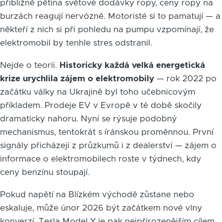
přibližně pětina světové dodávky ropy, ceny ropy na
burzách reagují nervózně. Motoristé si to pamatují — a
někteří z nich si při pohledu na pumpu vzpomínají, že
elektromobil by tenhle stres odstranil.
Nejde o teorii.
Historicky každá velká energetická
krize urychlila zájem o elektromobily
— rok 2022 po
začátku války na Ukrajině byl toho učebnicovým
příkladem. Prodeje EV v Evropě v té době skočily
dramaticky nahoru. Nyní se rýsuje podobný
mechanismus, tentokrát s íránskou proměnnou. První
signály přicházejí z průzkumů i z dealerství — zájem o
informace o elektromobilech roste v týdnech, kdy
ceny benzínu stoupají.
Pokud napětí na Blízkém východě zůstane nebo
eskaluje, může únor 2026 být začátkem nové vlny
konverzí. Tesla Model Y je pak nejpřirozenějším cílem