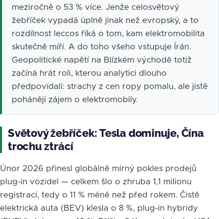
meziročně o 53 % více. Jenže celosvětový
žebříček vypadá úplně jinak než evropský, a to
rozdílnost leccos říká o tom, kam elektromobilita
skutečně míří. A do toho všeho vstupuje Írán.
Geopolitické napětí na Blízkém východě totiž
začíná hrát roli, kterou analytici dlouho
předpovídali: strachy z cen ropy pomalu, ale jistě
pohánějí zájem o elektromobily.
Světový žebříček: Tesla dominuje, Čína
trochu ztrácí
Únor 2026 přinesl globálně mírný pokles prodejů
plug-in vozidel — celkem šlo o zhruba 1,1 milionu
registrací, tedy o 11 % méně než před rokem. Čistě
elektrická auta (BEV) klesla o 8 %, plug-in hybridy