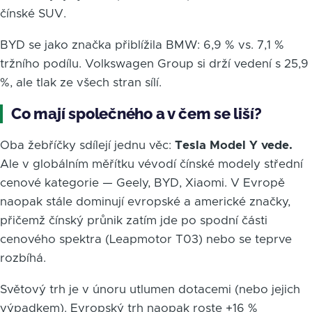
čínské SUV.
BYD se jako značka přiblížila BMW: 6,9 % vs. 7,1 %
tržního podílu. Volkswagen Group si drží vedení s 25,9
%, ale tlak ze všech stran sílí.
Co mají společného a v čem se liší?
Oba žebříčky sdílejí jednu věc:
Tesla Model Y vede.
Ale v globálním měřítku vévodí čínské modely střední
cenové kategorie — Geely, BYD, Xiaomi. V Evropě
naopak stále dominují evropské a americké značky,
přičemž čínský průnik zatím jde po spodní části
cenového spektra (Leapmotor T03) nebo se teprve
rozbíhá.
Světový trh je v únoru utlumen dotacemi (nebo jejich
výpadkem). Evropský trh naopak roste +16 %