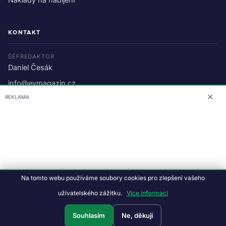
KONTAKT
ŠÉFREDAKTOR
Daniel Česák
info@evmagazin.cz
✕
REKLAMA
O nás
Reklama
© 2026 EV Magazin.
Podmínky a ochrana dat
.
Na tomto webu používáme soubory cookies pro zlepšení vašeho
Data:
CC BY-NC-SA 4.0
·
© OpenStreetMap
uživatelského zážitku.
Více informací
Tvorba webu:
Studiografix
Souhlasím
Ne, děkuji