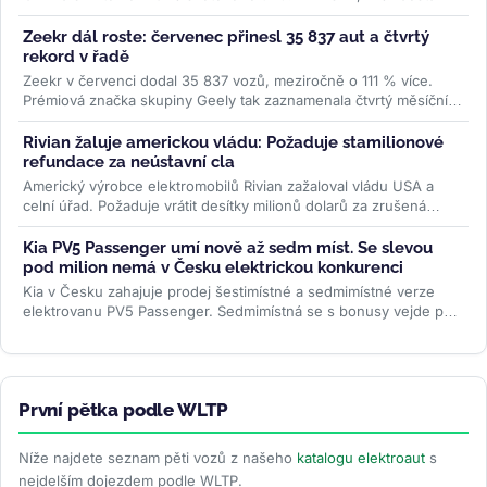
trojnásobně....
>>
Zeekr dál roste: červenec přinesl 35 837 aut a čtvrtý
rekord v řadě
Zeekr v červenci dodal 35 837 vozů, meziročně o 111 % více.
Prémiová značka skupiny Geely tak zaznamenala čtvrtý měsíční
rekord po...
>>
Rivian žaluje americkou vládu: Požaduje stamilionové
refundace za neústavní cla
Americký výrobce elektromobilů Rivian zažaloval vládu USA a
celní úřad. Požaduje vrátit desítky milionů dolarů za zrušená
Trumpova...
>>
Kia PV5 Passenger umí nově až sedm míst. Se slevou
pod milion nemá v Česku elektrickou konkurenci
Kia v Česku zahajuje prodej šestimístné a sedmimístné verze
elektrovanu PV5 Passenger. Sedmimístná se s bonusy vejde pod
milion korun —...
>>
První pětka podle WLTP
Níže najdete seznam pěti vozů z našeho
katalogu elektroaut
s
nejdelším dojezdem podle WLTP.