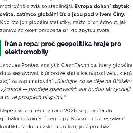
meziročně a zdá se stabilnější.
Evropa dohání zbytek
světa, zatímco globální čísla jsou pod vlivem Číny.
Kdo čte jen globální statistiky, může přehlédnout, jak
zdravě se elektromobilita šíří do zbytku světa.
Írán a ropa: proč geopolitika hraje pro
elektromobily
Jacques Pontes, analytik CleanTechnica, který globální
data sestavoval, k únorové statistice napsal větu, která
stojí za zapamatování:
„Sledujte, co se děje na Blízkém
východě — prodeje spalovacích aut budou tát rychleji,
a to ve prospěch plug-inů."
Napětí kolem Íránu v roce 2026 se promítá do
globálního vnímání cen ropy. Kdykoli hrozí eskalace
konfliktu v Hormuzském průlivu, jímž prochází