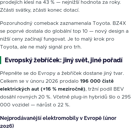
prodejích klesl na 43 % — nejnižší hodnota za roky.
Zčásti svátky, zčásti konec dotací.
Pozoruhodný comeback zaznamenala Toyota. BZ4X
se poprvé dostala do globální top 10 — nový design a
nižší ceny začínají fungovat. Je to malý krok pro
Toyota, ale ne malý signál pro trh.
Evropský žebříček: jiný svět, jiné pořadí
Přepněte se do Evropy a žebříček dostane jiný tvar.
Celkem se v únoru 2026 prodalo
196 000 čistě
elektrických aut (+16 % meziročně)
, tržní podíl BEV
dosáhl rovných 20 %. Včetně plug-in hybridů šlo o 295
000 vozidel — nárůst o 22 %.
Nejprodávanější elektromobily v Evropě (únor
2026)