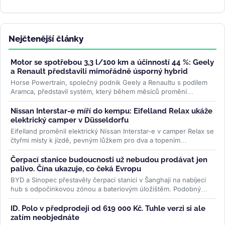
Nejčtenější články
Motor se spotřebou 3,3 l/100 km a účinností 44 %: Geely
a Renault představili mimořádně úsporný hybrid
Horse Powertrain, společný podnik Geely a Renaultu s podílem
Aramca, představil systém, který během měsíců promění
elektromobilovou...
>>
Nissan Interstar-e míří do kempu: Eifelland Relax ukáže
elektrický camper v Düsseldorfu
Eifelland proměnil elektrický Nissan Interstar-e v camper Relax se
čtyřmi místy k jízdě, pevným lůžkem pro dva a topením
napájeným z...
>>
Čerpací stanice budoucnosti už nebudou prodávat jen
palivo. Čína ukazuje, co čeká Evropu
BYD a Sinopec přestavěly čerpací stanici v Šanghaji na nabíjecí
hub s odpočinkovou zónou a bateriovým úložištěm. Podobný
model může...
>>
ID. Polo v předprodeji od 619 000 Kč. Tuhle verzi si ale
zatím neobjednáte