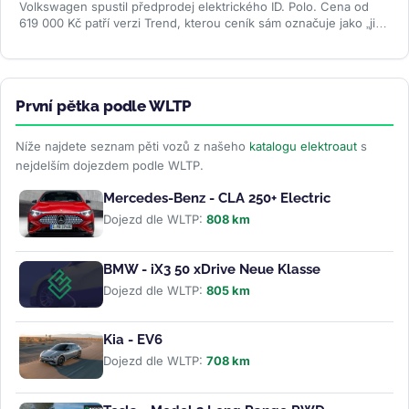
Volkswagen spustil předprodej elektrického ID. Polo. Cena od
619 000 Kč patří verzi Trend, kterou ceník sám označuje jako „již
brzy"....
>>
První pětka podle WLTP
Níže najdete seznam pěti vozů z našeho
katalogu elektroaut
s
nejdelším dojezdem podle WLTP.
Mercedes-Benz - CLA 250+ Electric
Dojezd dle WLTP:
808 km
BMW - iX3 50 xDrive Neue Klasse
Dojezd dle WLTP:
805 km
Kia - EV6
Dojezd dle WLTP:
708 km