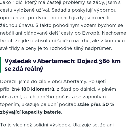
Jako řidič, který má častěji problémy se zády, jsem si
cestu vyloženě užíval. Sedadla poskytují výbornou
oporu a ani po dvou hodinách jízdy jsem necítil
žádnou únavu. S takto pohodlným vozem bychom se
nebáli ani plánované delší cesty po Evropě. Nechceme
tvrdit, že jde o absolutní špičku na trhu, ale v kontextu
své třídy a ceny je to rozhodně silný nadprůměr.
Výsledek v Abertamech: Dojezd 380 km
se zdá reálný
Dorazili jsme do cíle v obci Abertamy. Po ujetí
přibližně
180 kilometrů
, z části po dálnici, v plném
obsazení, za chladného počasí a se zapnutým
topením, ukazuje palubní počítač
stále přes 50 %
zbývající kapacity baterie
.
To je více než solidní výsledek. Ukazuje se, že ani