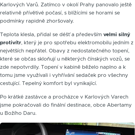
Karlových Varů. Zatímco v okolí Prahy panovalo ještě
relativně přívětivé počasí, s blížícími se horami se
podmínky rapidně zhoršovaly.
Teplota klesla, přidal se déšť a především
velmi silný
protivítr
, který je pro spotřebu elektromobilu jedním z
největších nepřátel. Obavy z nedostatečného topení,
které se občas skloňují u některých čínských vozů, se
zde nepotvrdily. Topení v kabině běželo naplno a k
tomu jsme využívali i vyhřívání sedaček pro všechny
cestující. Tepelný komfort byl vynikající.
Po krátké zastávce a procházce v Karlových Varech
jsme pokračovali do finální destinace, obce Abertamy
u Božího Daru.
Obrázek