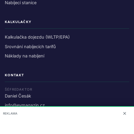
Nabíjecí stanice
KALKULAČKY
Kalkulačka dojezdu (WLTP/EPA)
Srovnání nabíjecích tarifů
Náklady na nabíjení
KONTAKT
ŠÉFREDAKTOR
Daniel Česák
info@evmagazin.cz
✕
REKLAMA
O nás
Reklama