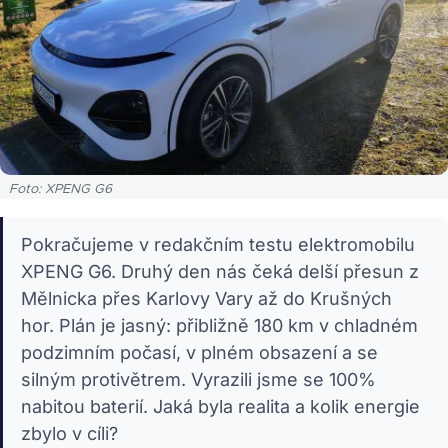
Foto: XPENG G6
Pokračujeme v redakčním testu elektromobilu
XPENG G6. Druhý den nás čeká delší přesun z
Mělnicka přes Karlovy Vary až do Krušných
hor. Plán je jasný: přibližně 180 km v chladném
podzimním počasí, v plném obsazení a se
silným protivětrem. Vyrazili jsme se 100%
nabitou baterií. Jaká byla realita a kolik energie
zbylo v cíli?