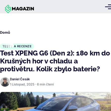
Přejít k hlavnímu obsahu
Me
Drobečková
Domů
navigace
TESTY A RECENZE
Test XPENG G6 (Den 2): 180 km do
Krušných hor v chladu a
protivětru. Kolik zbylo baterie?
Daniel Česák
1 Listopad, 2025 · 6 min čtení