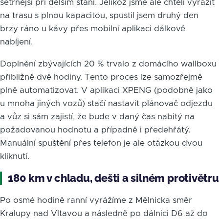
šetrnější při delším stání. Jelikož jsme ale chtěli vyrazit
na trasu s plnou kapacitou, spustil jsem druhý den
brzy ráno u kávy přes mobilní aplikaci dálkově
nabíjení.
Doplnění zbývajících 20 % trvalo z domácího wallboxu
přibližně dvě hodiny. Tento proces lze samozřejmě
plně automatizovat. V aplikaci XPENG (podobně jako
u mnoha jiných vozů) stačí nastavit plánovač odjezdu
a vůz si sám zajistí, že bude v daný čas nabitý na
požadovanou hodnotu a případně i předehřátý.
Manuální spuštění přes telefon je ale otázkou dvou
kliknutí.
180 km v chladu, dešti a silném protivětru
Po osmé hodině ranní vyrážíme z Mělnicka směr
Kralupy nad Vltavou a následně po dálnici D6 až do