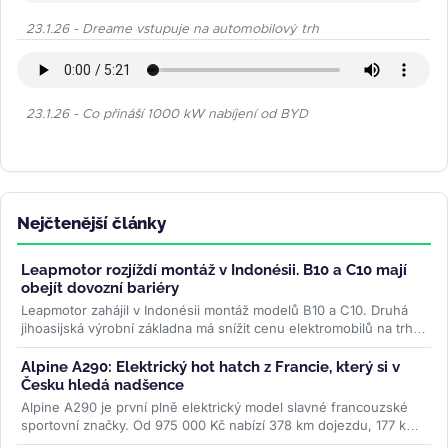
23.1.26 - Dreame vstupuje na automobilový trh
23.1.26 - Co přináší 1000 kW nabíjení od BYD
Nejčtenější články
Leapmotor rozjíždí montáž v Indonésii. B10 a C10 mají
obejít dovozní bariéry
Leapmotor zahájil v Indonésii montáž modelů B10 a C10. Druhá
jihoasijská výrobní základna má snížit cenu elektromobilů na trhu
s...
>>
Alpine A290: Elektrický hot hatch z Francie, který si v
Česku hledá nadšence
Alpine A290 je první plně elektrický model slavné francouzské
sportovní značky. Od 975 000 Kč nabízí 378 km dojezdu, 177 koní
a jízdní...
>>