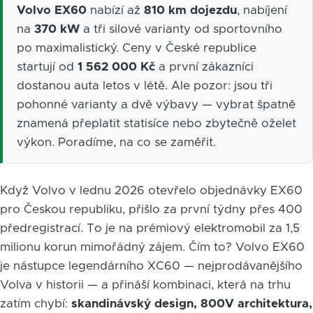
Volvo EX60
nabízí až
810 km dojezdu
, nabíjení
na
370 kW
a tři silové varianty od sportovního
po maximalistický. Ceny v České republice
startují od
1 562 000 Kč
a první zákazníci
dostanou auta letos v létě. Ale pozor: jsou tři
pohonné varianty a dvě výbavy — vybrat špatně
znamená přeplatit statisíce nebo zbytečně oželet
výkon. Poradíme, na co se zaměřit.
Když Volvo v lednu 2026 otevřelo objednávky EX60
pro Českou republiku, přišlo za první týdny přes 400
předregistrací. To je na prémiový elektromobil za 1,5
milionu korun mimořádný zájem. Čím to? Volvo EX60
je nástupce legendárního XC60 — nejprodávanějšího
Volva v historii — a přináší kombinaci, která na trhu
zatím chybí:
skandinávský design, 800V architektura,