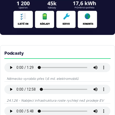
Podcasty
Německo vyrobilo přes 1,6 mil. elektromobilů
24.1.26 - Nabíjecí infrastruktura roste rychleji než prodeje EV