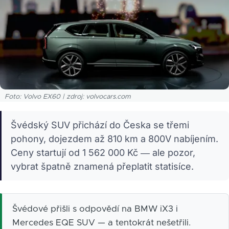
Foto: Volvo EX60 | zdroj: volvocars.com
Švédský SUV přichází do Česka se třemi
pohony, dojezdem až 810 km a 800V nabíjením.
Ceny startují od 1 562 000 Kč — ale pozor,
vybrat špatně znamená přeplatit statisíce.
Švédové přišli s odpovědí na BMW iX3 i
Mercedes EQE SUV — a tentokrát nešetřili.