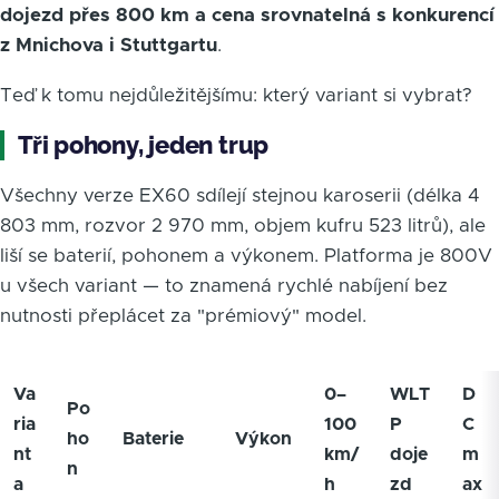
dojezd přes 800 km a cena srovnatelná s konkurencí
z Mnichova i Stuttgartu
.
Teď k tomu nejdůležitějšímu: který variant si vybrat?
Tři pohony, jeden trup
Všechny verze EX60 sdílejí stejnou karoserii (délka 4
803 mm, rozvor 2 970 mm, objem kufru 523 litrů), ale
liší se baterií, pohonem a výkonem. Platforma je 800V
u všech variant — to znamená rychlé nabíjení bez
nutnosti přeplácet za "prémiový" model.
Va
0–
WLT
D
Po
ria
100
P
C
ho
Baterie
Výkon
nt
km/
doje
m
n
a
h
zd
ax