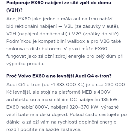
Podporuje EX60 nabíjení ze sítě zpět do domu
(V2H)?
Ano, EX60 jako jedno z mála aut na trhu nabízí
bidirektionální nabíjení — V2L (ze zásuvky v autě),
V2H (napájení domácnosti) i V2G (zpátky do sítě).
Podmínkou je kompatibilní wallbox a pro V2G také
smlouva s distributorem. V praxi může EX60
fungovat jako záložní zdroj energie pro celý dům při
výpadku proudu.
Proč Volvo EX60 a ne levnější Audi Q4 e-tron?
Audi Q4 e-tron (od ~1 333 000 Kč) je o cca 230 000
Kč levnější, ale stojí na platformě MEB s 400V
architekturou a maximálním DC nabíjením 135 kW.
EX60 nabízí 800V, nabíjení 320–370 kW, výrazně
větší baterie a delší dojezd. Pokud často cestujete po
dálnici a záleží vám na rychlosti doplnění energie,
rozdíl pocítíte na každé zastávce.