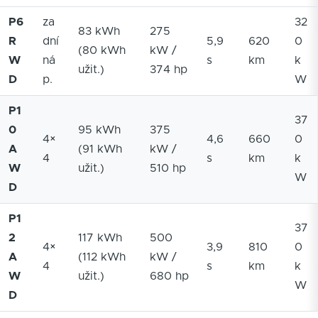
P6
za
32
83 kWh
275
R
dní
5,9
620
0
(80 kWh
kW /
W
ná
s
km
k
užit.)
374 hp
D
p.
W
P1
37
0
95 kWh
375
4×
4,6
660
0
A
(91 kWh
kW /
4
s
km
k
W
užit.)
510 hp
W
D
P1
37
2
117 kWh
500
4×
3,9
810
0
A
(112 kWh
kW /
4
s
km
k
W
užit.)
680 hp
W
D