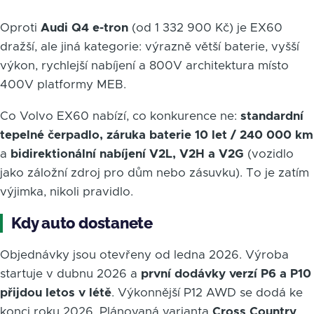
Oproti
Audi Q4 e-tron
(od 1 332 900 Kč) je EX60
dražší, ale jiná kategorie: výrazně větší baterie, vyšší
výkon, rychlejší nabíjení a 800V architektura místo
400V platformy MEB.
Co Volvo EX60 nabízí, co konkurence ne:
standardní
tepelné čerpadlo, záruka baterie 10 let / 240 000 km
a
bidirektionální nabíjení V2L, V2H a V2G
(vozidlo
jako záložní zdroj pro dům nebo zásuvku). To je zatím
výjimka, nikoli pravidlo.
Kdy auto dostanete
Objednávky jsou otevřeny od ledna 2026. Výroba
startuje v dubnu 2026 a
první dodávky verzí P6 a P10
přijdou letos v létě
. Výkonnější P12 AWD se dodá ke
konci roku 2026. Plánovaná varianta
Cross Country