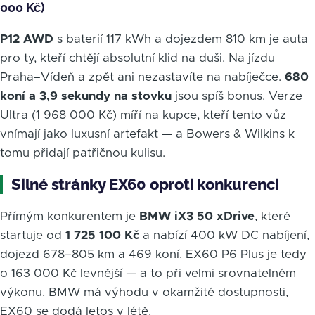
000 Kč)
P12 AWD
s baterií 117 kWh a dojezdem 810 km je auta
pro ty, kteří chtějí absolutní klid na duši. Na jízdu
Praha–Vídeň a zpět ani nezastavíte na nabíječce.
680
koní a 3,9 sekundy na stovku
jsou spíš bonus. Verze
Ultra (1 968 000 Kč) míří na kupce, kteří tento vůz
vnímají jako luxusní artefakt — a Bowers & Wilkins k
tomu přidají patřičnou kulisu.
Silné stránky EX60 oproti konkurenci
Přímým konkurentem je
BMW iX3 50 xDrive
, které
startuje od
1 725 100 Kč
a nabízí 400 kW DC nabíjení,
dojezd 678–805 km a 469 koní. EX60 P6 Plus je tedy
o 163 000 Kč levnější — a to při velmi srovnatelném
výkonu. BMW má výhodu v okamžité dostupnosti,
EX60 se dodá letos v létě.