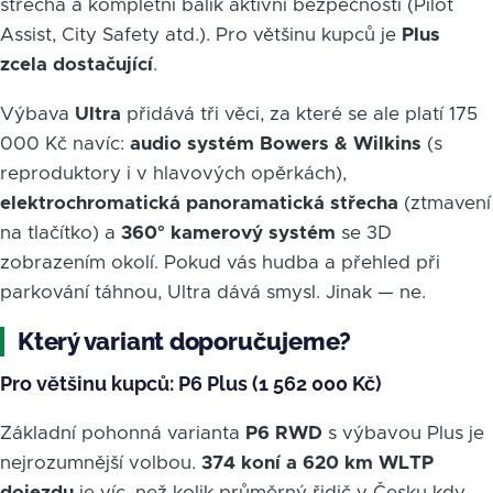
střecha a kompletní balík aktivní bezpečnosti (Pilot
Assist, City Safety atd.). Pro většinu kupců je
Plus
zcela dostačující
.
Výbava
Ultra
přidává tři věci, za které se ale platí 175
000 Kč navíc:
audio systém Bowers & Wilkins
(s
reproduktory i v hlavových opěrkách),
elektrochromatická panoramatická střecha
(ztmavení
na tlačítko) a
360° kamerový systém
se 3D
zobrazením okolí. Pokud vás hudba a přehled při
parkování táhnou, Ultra dává smysl. Jinak — ne.
Který variant doporučujeme?
Pro většinu kupců: P6 Plus (1 562 000 Kč)
Základní pohonná varianta
P6 RWD
s výbavou Plus je
nejrozumnější volbou.
374 koní a 620 km WLTP
dojezdu
je víc, než kolik průměrný řidič v Česku kdy