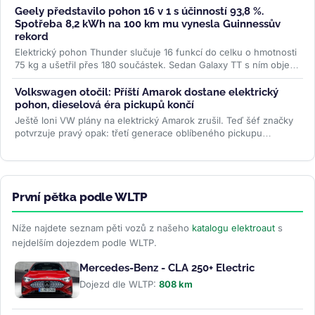
Geely představilo pohon 16 v 1 s účinností 93,8 %.
Spotřeba 8,2 kWh na 100 km mu vynesla Guinnessův
rekord
Elektrický pohon Thunder slučuje 16 funkcí do celku o hmotnosti
75 kg a ušetřil přes 180 součástek. Sedan Galaxy TT s ním objel
jezero...
>>
Volkswagen otočil: Příští Amarok dostane elektrický
pohon, dieselová éra pickupů končí
Ještě loni VW plány na elektrický Amarok zrušil. Teď šéf značky
potvrzuje pravý opak: třetí generace oblíbeného pickupu
dostane PHEV i...
>>
První pětka podle WLTP
Níže najdete seznam pěti vozů z našeho
katalogu elektroaut
s
nejdelším dojezdem podle WLTP.
Mercedes-Benz - CLA 250+ Electric
Dojezd dle WLTP:
808 km