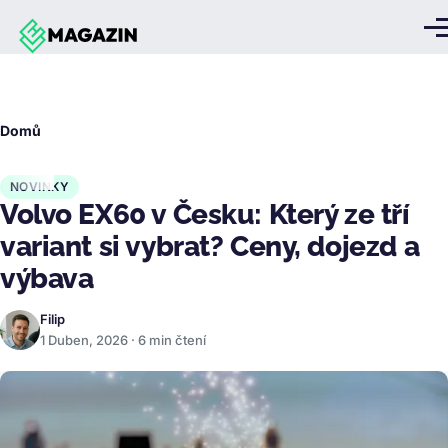
Přejít k hlavnímu obsahu
Me
Drobečková
Domů
navigace
NOVINKY
Volvo EX60 v Česku: Který ze tří
variant si vybrat? Ceny, dojezd a
výbava
Filip
1 Duben, 2026 · 6 min čtení