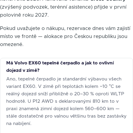
(zvýšený podvozek, terénní asistence) přijde v první
polovině roku 2027.
Pokud uvažujete o nákupu, rezervace dnes vám zajistí
místo ve frontě — alokace pro Českou republiku jsou
omezené.
Má Volvo EX60 tepelné čerpadlo a jak to ovlivní
dojezd v zimě?
Ano, tepelné čerpadlo je standardní výbavou všech
variant EX60. V zimě při teplotách kolem −10 °C se
reálný dojezd sníží přibližně o 20–30 % oproti WLTP
hodnotě. U P12 AWD s deklarovanými 810 km to v
praxi znamená zimní dojezd kolem 560–600 km —
stále dostatečné pro valnou většinu tras bez zastávky
na nabíjení.