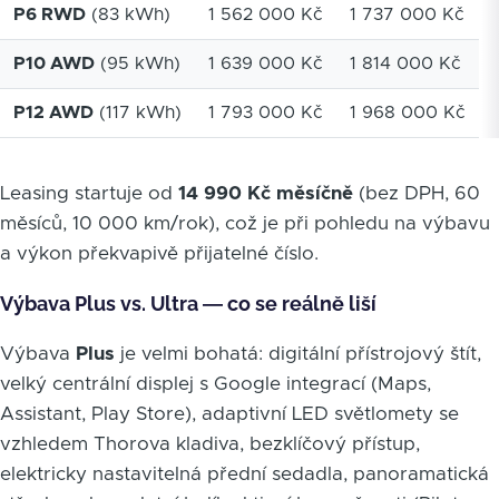
P6 RWD
(83 kWh)
1 562 000 Kč
1 737 000 Kč
P10 AWD
(95 kWh)
1 639 000 Kč
1 814 000 Kč
P12 AWD
(117 kWh)
1 793 000 Kč
1 968 000 Kč
Leasing startuje od
14 990 Kč měsíčně
(bez DPH, 60
měsíců, 10 000 km/rok), což je při pohledu na výbavu
a výkon překvapivě přijatelné číslo.
Výbava Plus vs. Ultra — co se reálně liší
Výbava
Plus
je velmi bohatá: digitální přístrojový štít,
velký centrální displej s Google integrací (Maps,
Assistant, Play Store), adaptivní LED světlomety se
vzhledem Thorova kladiva, bezklíčový přístup,
elektricky nastavitelná přední sedadla, panoramatická