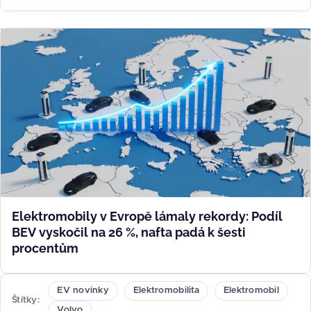
Elektromobily v Evropě lámaly rekordy: Podíl
BEV vyskočil na 26 %, nafta padá k šesti
procentům
EV novinky
Elektromobilita
Elektromobil
Štítky
Volvo