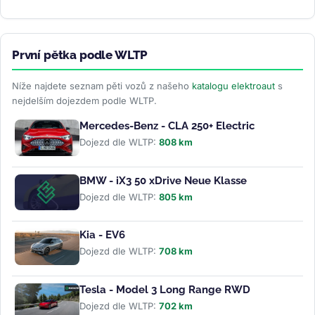
Evropa rostla o 87 procent...
>>
První pětka podle WLTP
Níže najdete seznam pěti vozů z našeho
katalogu elektroaut
s
nejdelším dojezdem podle WLTP.
Mercedes-Benz - CLA 250+ Electric
Dojezd dle WLTP:
808 km
BMW - iX3 50 xDrive Neue Klasse
Dojezd dle WLTP:
805 km
Kia - EV6
Dojezd dle WLTP:
708 km
Tesla - Model 3 Long Range RWD
Dojezd dle WLTP:
702 km