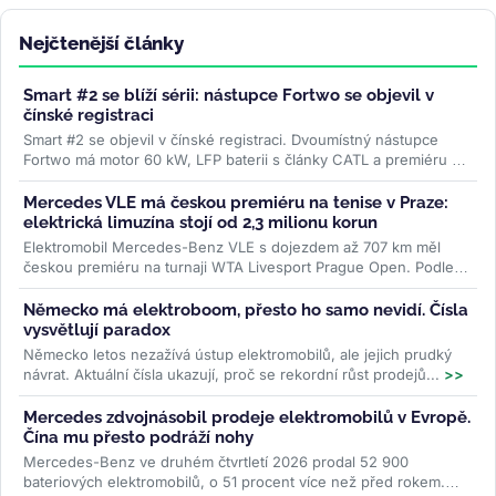
Nejčtenější články
Smart #2 se blíží sérii: nástupce Fortwo se objevil v
čínské registraci
Smart #2 se objevil v čínské registraci. Dvoumístný nástupce
Fortwo má motor 60 kW, LFP baterii s články CATL a premiéru v
říjnu....
>>
Mercedes VLE má českou premiéru na tenise v Praze:
elektrická limuzína stojí od 2,3 milionu korun
Elektromobil Mercedes-Benz VLE s dojezdem až 707 km měl
českou premiéru na turnaji WTA Livesport Prague Open. Podle
konfigurátoru automobilky...
>>
Německo má elektroboom, přesto ho samo nevidí. Čísla
vysvětlují paradox
Německo letos nezažívá ústup elektromobilů, ale jejich prudký
návrat. Aktuální čísla ukazují, proč se rekordní růst prodejů...
>>
Mercedes zdvojnásobil prodeje elektromobilů v Evropě.
Čína mu přesto podráží nohy
Mercedes-Benz ve druhém čtvrtletí 2026 prodal 52 900
bateriových elektromobilů, o 51 procent více než před rokem.