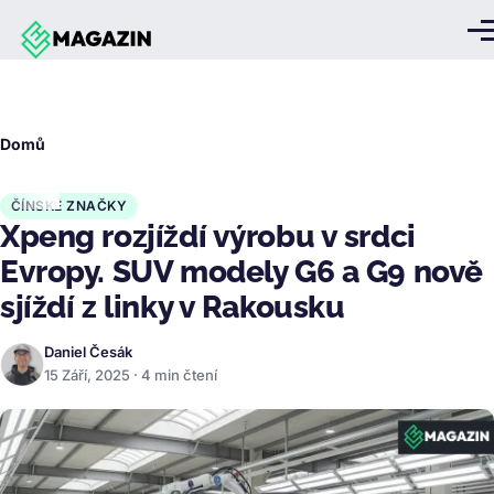
Přejít k hlavnímu obsahu
Me
Drobečková
Domů
navigace
ČÍNSKÉ ZNAČKY
Xpeng rozjíždí výrobu v srdci
Evropy. SUV modely G6 a G9 nově
sjíždí z linky v Rakousku
Daniel Česák
15 Září, 2025 · 4 min čtení