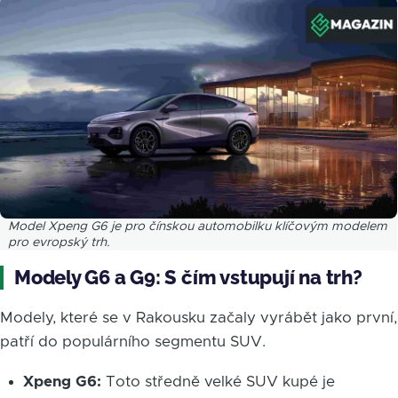
Obrázek
Model Xpeng G6 je pro čínskou automobilku klíčovým modelem
pro evropský trh.
Modely G6 a G9: S čím vstupují na trh?
Modely, které se v Rakousku začaly vyrábět jako první,
patří do populárního segmentu SUV.
Xpeng G6:
Toto středně velké SUV kupé je