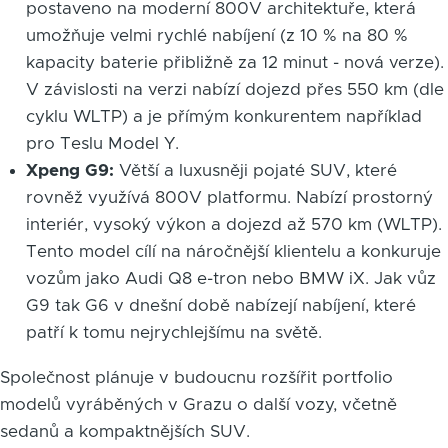
postaveno na moderní 800V architektuře, která
umožňuje velmi rychlé nabíjení (z 10 % na 80 %
kapacity baterie přibližně za 12 minut - nová verze).
V závislosti na verzi nabízí dojezd přes 550 km (dle
cyklu WLTP) a je přímým konkurentem například
pro Teslu Model Y.
Xpeng G9:
Větší a luxusněji pojaté SUV, které
rovněž využívá 800V platformu. Nabízí prostorný
interiér, vysoký výkon a dojezd až 570 km (WLTP).
Tento model cílí na náročnější klientelu a konkuruje
vozům jako Audi Q8 e-tron nebo BMW iX. Jak vůz
G9 tak G6 v dnešní době nabízejí nabíjení, které
patří k tomu nejrychlejšímu na světě.
Společnost plánuje v budoucnu rozšířit portfolio
modelů vyráběných v Grazu o další vozy, včetně
sedanů a kompaktnějších SUV.