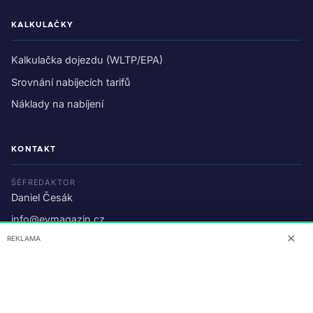
KALKULAČKY
Kalkulačka dojezdu (WLTP/EPA)
Srovnání nabíjecích tarifů
Náklady na nabíjení
KONTAKT
ŠÉFREDAKTOR
Daniel Česák
info@evmagazin.cz
✕
REKLAMA
O nás
Reklama