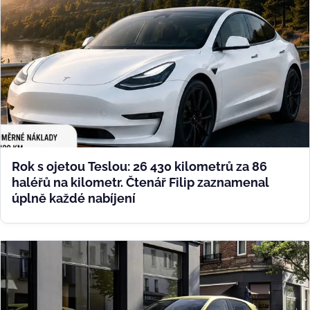
Rok s ojetou Teslou: 26 430 kilometrů za 86
haléřů na kilometr. Čtenář Filip zaznamenal
úplně každé nabíjení