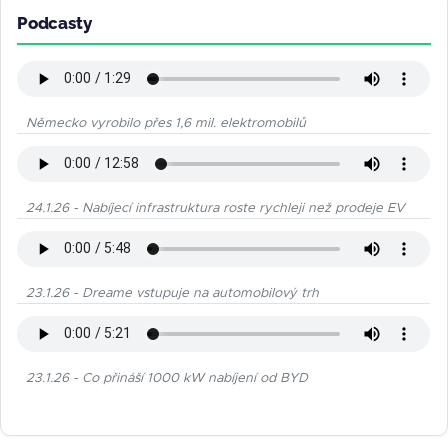
Podcasty
Německo vyrobilo přes 1,6 mil. elektromobilů
24.1.26 - Nabíjecí infrastruktura roste rychleji než prodeje EV
23.1.26 - Dreame vstupuje na automobilový trh
23.1.26 - Co přináší 1000 kW nabíjení od BYD