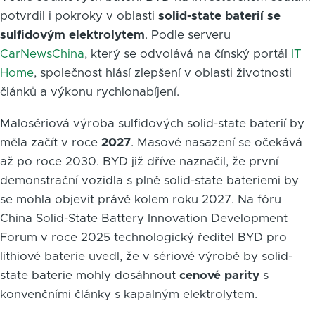
potvrdil i pokroky v oblasti
solid-state baterií se
sulfidovým elektrolytem
. Podle serveru
CarNewsChina
, který se odvolává na čínský portál
IT
Home
, společnost hlásí zlepšení v oblasti životnosti
článků a výkonu rychlonabíjení.
Malosériová výroba sulfidových solid-state baterií by
měla začít v roce
2027
. Masové nasazení se očekává
až po roce 2030. BYD již dříve naznačil, že první
demonstrační vozidla s plně solid-state bateriemi by
se mohla objevit právě kolem roku 2027. Na fóru
China Solid-State Battery Innovation Development
Forum v roce 2025 technologický ředitel BYD pro
lithiové baterie uvedl, že v sériové výrobě by solid-
state baterie mohly dosáhnout
cenové parity
s
konvenčními články s kapalným elektrolytem.