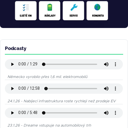
Podcasty
Německo vyrobilo přes 1,6 mil. elektromobilů
24.1.26 - Nabíjecí infrastruktura roste rychleji než prodeje EV
23.1.26 - Dreame vstupuje na automobilový trh