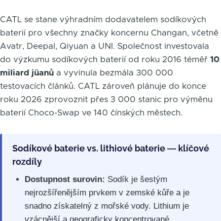
CATL se stane výhradním dodavatelem sodíkových
baterií pro všechny značky koncernu Changan, včetně
Avatr, Deepal, Qiyuan a UNI. Společnost investovala
do výzkumu sodíkových baterií od roku 2016 téměř
10
miliard jüanů
a vyvinula bezmála 300 000
testovacích článků. CATL zároveň plánuje do konce
roku 2026 zprovoznit přes 3 000 stanic pro výměnu
baterií Choco-Swap ve 140 čínských městech.
Sodíkové baterie vs. lithiové baterie — klíčové
rozdíly
Dostupnost surovin:
Sodík je šestým
nejrozšířenějším prvkem v zemské kůře a je
snadno získatelný z mořské vody. Lithium je
vzácnější a geograficky koncentrované.