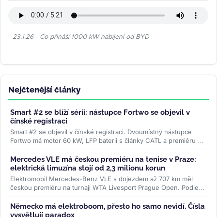
23.1.26 - Co přináší 1000 kW nabíjení od BYD
Nejčtenější články
Smart #2 se blíží sérii: nástupce Fortwo se objevil v
čínské registraci
Smart #2 se objevil v čínské registraci. Dvoumístný nástupce
Fortwo má motor 60 kW, LFP baterii s články CATL a premiéru v
říjnu....
>>
Mercedes VLE má českou premiéru na tenise v Praze:
elektrická limuzína stojí od 2,3 milionu korun
Elektromobil Mercedes-Benz VLE s dojezdem až 707 km měl
českou premiéru na turnaji WTA Livesport Prague Open. Podle
konfigurátoru automobilky...
>>
Německo má elektroboom, přesto ho samo nevidí. Čísla
vysvětlují paradox