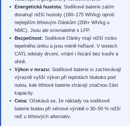
Energetická hustota:
Sodíkové baterie zatím
dosahují nižší hustoty (160–175 Wh/kg) oproti
nejlepším lithiovým článkům (200+ Wh/kg u
NMC). Jsou ale srovnatelné s LFP.
Bezpečnost:
Sodíkové články mají nižší riziko
tepelného úniku a jsou méně hořlavé. V testech
CATL odolaly drcení, vrtání i řezání bez kouře a
ohně.
Výkon v mrazu:
Sodíkové baterie si zachovávají
výrazně vyšší výkon při teplotách hluboko pod
nulou, kde lithiové baterie ztrácejí značnou část
kapacity.
Cena:
Očekává se, že náklady na sodíkové
baterie budou při sériové výrobě o 30–50 % nižší
než u lithiových alternativ.