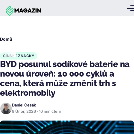
Přejít k hlavnímu obsahu
Me
Drobečková
Domů
navigace
ČÍNSKÉ ZNAČKY
BYD posunul sodíkové baterie na
novou úroveň: 10 000 cyklů a
cena, která může změnit trh s
elektromobily
Daniel Česák
9 Únor, 2026 · 10 min čtení