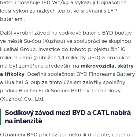
baterií dosahuje 160 Wh/kg a vykazují trojnásobně
lepší výkon za nízkých teplot ve srovnání s LFP
bateriemi.
Další výrobní závod na sodíkové baterie BYD buduje
ve městě Sü-čou (Xuzhou) ve spolupráci se skupinou
Huaihai Group. Investice do tohoto projektu činí 10
miliard jüanů (přibližně 1,4 miliardy USD) a produkce
má být zaměřena především na
mikrovozidla, skútry
a tříkolky
. Dceřiná společnost BYD Findreams Battery
a Huaihai Group za tímto účelem založily společný
podnik Huaihai Fudi Sodium Battery Technology
(Xuzhou) Co., Ltd.
Sodíkový závod mezi BYD a CATL nabírá
na intenzitě
Oznámení BYD přichází jen několik dní poté, co jeho