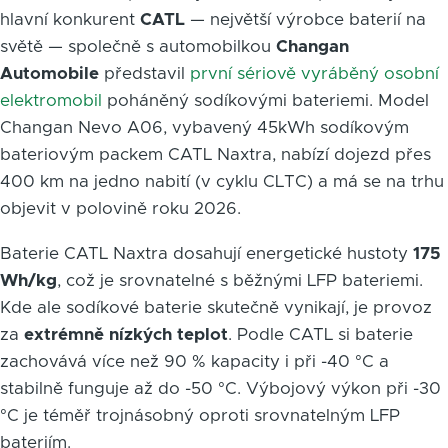
hlavní konkurent
CATL
— největší výrobce baterií na
světě — společně s automobilkou
Changan
Automobile
představil
první sériově vyráběný osobní
elektromobil
poháněný sodíkovými bateriemi. Model
Changan Nevo A06, vybavený 45kWh sodíkovým
bateriovým packem CATL Naxtra, nabízí dojezd přes
400 km na jedno nabití (v cyklu CLTC) a má se na trhu
objevit v polovině roku 2026.
Baterie CATL Naxtra dosahují energetické hustoty
175
Wh/kg
, což je srovnatelné s běžnými LFP bateriemi.
Kde ale sodíkové baterie skutečně vynikají, je provoz
za
extrémně nízkých teplot
. Podle CATL si baterie
zachovává více než 90 % kapacity i při -40 °C a
stabilně funguje až do -50 °C. Výbojový výkon při -30
°C je téměř trojnásobný oproti srovnatelným LFP
bateriím.