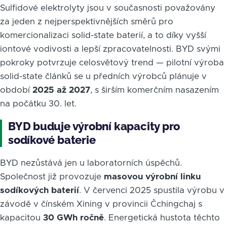
Sulfidové elektrolyty jsou v současnosti považovány
za jeden z nejperspektivnějších směrů pro
komercionalizaci solid-state baterií, a to díky vyšší
iontové vodivosti a lepší zpracovatelnosti. BYD svými
pokroky potvrzuje celosvětový trend — pilotní výroba
solid-state článků se u předních výrobců plánuje v
období
2025 až 2027
, s širším komerčním nasazením
na počátku 30. let.
BYD buduje výrobní kapacity pro
sodíkové baterie
BYD nezůstává jen u laboratorních úspěchů.
Společnost již provozuje
masovou výrobní linku
sodíkových baterií
. V červenci 2025 spustila výrobu v
závodě v čínském Xining v provincii Čchingchaj s
kapacitou
30 GWh ročně
. Energetická hustota těchto