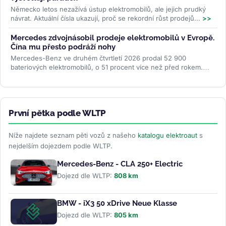
Německo letos nezažívá ústup elektromobilů, ale jejich prudký
návrat. Aktuální čísla ukazují, proč se rekordní růst prodejů...
>>
Mercedes zdvojnásobil prodeje elektromobilů v Evropě.
Čína mu přesto podráží nohy
Mercedes-Benz ve druhém čtvrtletí 2026 prodal 52 900
bateriových elektromobilů, o 51 procent více než před rokem.
Evropa rostla o 87 procent...
>>
První pětka podle WLTP
Níže najdete seznam pěti vozů z našeho
katalogu elektroaut
s
nejdelším dojezdem podle WLTP.
Mercedes-Benz - CLA 250+ Electric
Dojezd dle WLTP:
808 km
BMW - iX3 50 xDrive Neue Klasse
Dojezd dle WLTP:
805 km