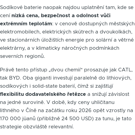
Sodíkové baterie naopak najdou uplatnění tam, kde se
cení
nízká cena, bezpečnost a odolnost vůči
extrémním teplotám
: v cenově dostupných městských
elektromobilech, elektrických skútrech a dvoukolkách,
ve stacionárních úložištích energie pro solární a větrné
elektrárny, a v klimaticky náročných podmínkách
severních regionů.
Právě tento přístup „dvou chemií" prosazuje jak CATL,
tak BYD. Oba giganti investují paralelně do lithiových,
sodíkových i solid-state baterií, čímž si zajišťují
flexibilitu dodavatelského řetězce
a snižují závislost
na jedné surovině. V době, kdy ceny uhličitanu
lithného v Číně na začátku roku 2026 opět vzrostly na
170 000 jüanů (přibližně 24 500 USD) za tunu, je tato
strategie obzvláště relevantní.