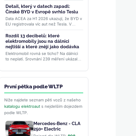
rychlodobíjecích sítí. Spojený podnik
Eviny Elektrifisering bude mít...
>>
Detail, který v datech zapadl:
Čínské BYD v Evropě svrhlo Teslu
Data ACEA za H1 2026 ukazují, že BYD v
EU registrovala víc aut než Tesla. V
samotném červnu se ale karta obrátila –
rozhodly ceny paliv i...
>>
Rozdíl 13 decibelů: které
elektromobily jsou na dálnici
nejtišší a které znějí jako dodávka
Elektromobil rovná se ticho? Na dálnici
to neplatí. Srovnání 239 měření ukázalo
rozdíl 13 decibelů mezi nejtišším a
nejhlučnějším...
>>
První pětka podle WLTP
Níže najdete seznam pěti vozů z našeho
katalogu elektroaut
s nejdelším dojezdem
podle WLTP.
Mercedes-Benz - CLA
250+ Electric