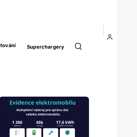
Menu
uživatelského
tování
Superchargery
účtu
Obrázek