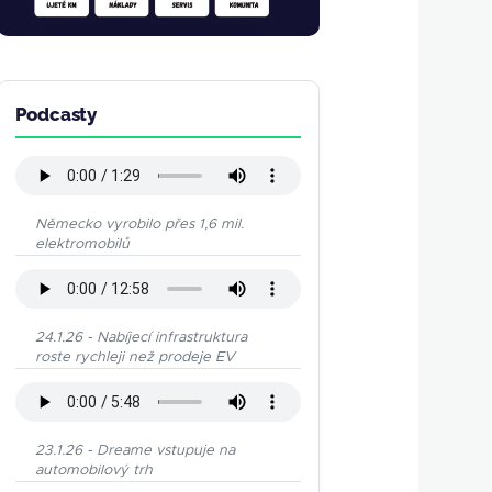
Podcasty
Německo vyrobilo přes 1,6 mil.
elektromobilů
24.1.26 - Nabíjecí infrastruktura
roste rychleji než prodeje EV
23.1.26 - Dreame vstupuje na
automobilový trh