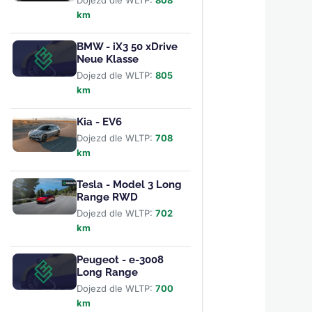
Dojezd dle WLTP:
808
km
BMW - iX3 50 xDrive
Neue Klasse
Dojezd dle WLTP:
805
km
Kia - EV6
Dojezd dle WLTP:
708
km
Tesla - Model 3 Long
Range RWD
Dojezd dle WLTP:
702
km
Peugeot - e-3008
Long Range
Dojezd dle WLTP:
700
km