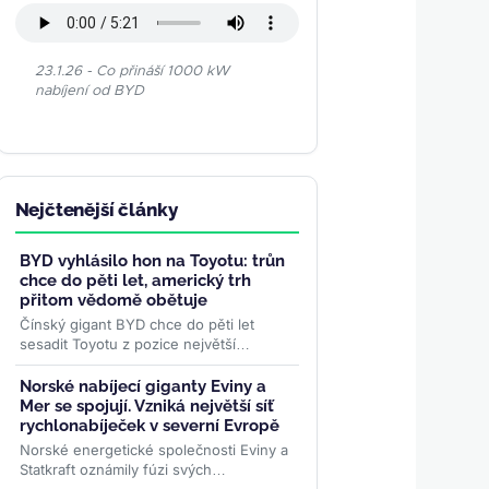
23.1.26 - Co přináší 1000 kW
nabíjení od BYD
Nejčtenější články
BYD vyhlásilo hon na Toyotu: trůn
chce do pěti let, americký trh
přitom vědomě obětuje
Čínský gigant BYD chce do pěti let
sesadit Toyotu z pozice největší
automobilky světa — a podle
viceprezidentky Stelly Li k tomu...
>>
Norské nabíjecí giganty Eviny a
Mer se spojují. Vzniká největší síť
rychlonabíječek v severní Evropě
Norské energetické společnosti Eviny a
Statkraft oznámily fúzi svých