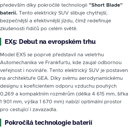
především díky pokročilé technologii
"Short Blade"
baterií.
Tento elektrický SUV slibuje chytřejší,
bezpečnější a efektivnější jízdu, čímž redefinuje
zkušenosti řidičů po celém světě.
EX5: Debut na evropském trhu
Model EX5 se poprvé představil na veletrhu
Automechanika ve Frankfurtu, kde zaujal odbornou
veřejnost i novináře. Tento elektrický SUV je postaven
na architektuře GEA. Díky svému aerodynamickému
designu s koeficientem odporu vzduchu pouhých
0,269 a kompaktním rozměrům (délka 4 615 mm, šířka
1 901 mm, výška 1 670 mm) nabízí optimální prostor
pro cestující i zavazadla.
Pokročilá technologie baterií