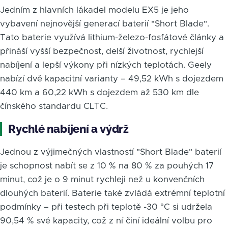
Jedním z hlavních lákadel modelu EX5 je jeho
vybavení nejnovější generací baterií "Short Blade".
Tato baterie využívá lithium-železo-fosfátové články a
přináší vyšší bezpečnost, delší životnost, rychlejší
nabíjení a lepší výkony při nízkých teplotách. Geely
nabízí dvě kapacitní varianty – 49,52 kWh s dojezdem
440 km a 60,22 kWh s dojezdem až 530 km dle
čínského standardu CLTC.
Rychlé nabíjení a výdrž
Jednou z výjimečných vlastností "Short Blade" baterií
je schopnost nabít se z 10 % na 80 % za pouhých 17
minut, což je o 9 minut rychleji než u konvenčních
dlouhých baterií. Baterie také zvládá extrémní teplotní
podmínky – při testech při teplotě -30 °C si udržela
90,54 % své kapacity, což z ní činí ideální volbu pro