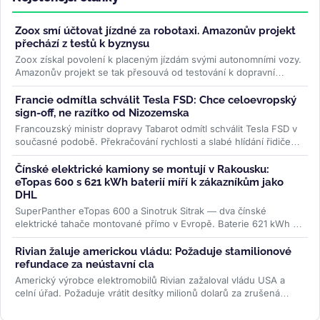
Zoox smí účtovat jízdné za robotaxi. Amazonův projekt
přechází z testů k byznysu
Zoox získal povolení k placeným jízdám svými autonomními vozy.
Amazonův projekt se tak přesouvá od testování k dopravní
službě, kde...
>>
Francie odmítla schválit Tesla FSD: Chce celoevropský
sign-off, ne razítko od Nizozemska
Francouzský ministr dopravy Tabarot odmítl schválit Tesla FSD v
současné podobě. Překračování rychlosti a slabé hlídání řidiče
ve...
>>
Čínské elektrické kamiony se montují v Rakousku:
eTopas 600 s 621 kWh baterií míří k zákazníkům jako
DHL
SuperPanther eTopas 600 a Sinotruk Sitrak — dva čínské
elektrické tahače montované přímo v Evropě. Baterie 621 kWh od
CATL, reálný...
>>
Rivian žaluje americkou vládu: Požaduje stamilionové
refundace za neústavní cla
Americký výrobce elektromobilů Rivian zažaloval vládu USA a
celní úřad. Požaduje vrátit desítky milionů dolarů za zrušená
Trumpova...
>>