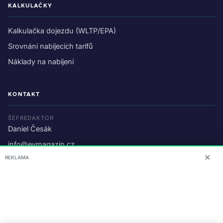
KALKULAČKY
Kalkulačka dojezdu (WLTP/EPA)
Srovnání nabíjecích tarifů
Náklady na nabíjení
KONTAKT
ŠÉFREDAKTOR
Daniel Česák
info@evmagazin.cz
✕
REKLAMA
O nás
Reklama