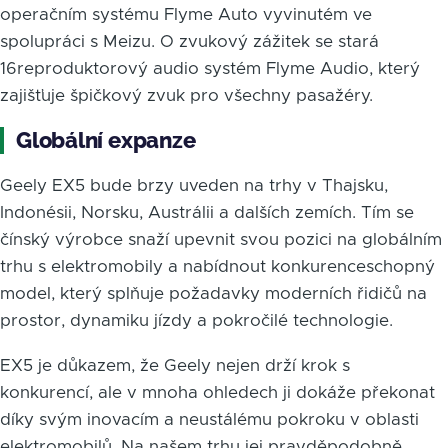
operačním systému Flyme Auto vyvinutém ve
spolupráci s Meizu. O zvukový zážitek se stará
16reproduktorový audio systém Flyme Audio, který
zajišťuje špičkový zvuk pro všechny pasažéry.
Globální expanze
Geely EX5 bude brzy uveden na trhy v Thajsku,
Indonésii, Norsku, Austrálii a dalších zemích. Tím se
čínský výrobce snaží upevnit svou pozici na globálním
trhu s elektromobily a nabídnout konkurenceschopný
model, který splňuje požadavky moderních řidičů na
prostor, dynamiku jízdy a pokročilé technologie.
EX5 je důkazem, že Geely nejen drží krok s
konkurencí, ale v mnoha ohledech ji dokáže překonat
díky svým inovacím a neustálému pokroku v oblasti
elektromobilů. Na našem trhu jej pravděpodobně