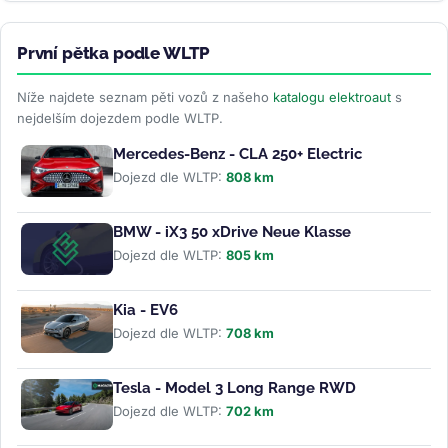
První pětka podle WLTP
Níže najdete seznam pěti vozů z našeho
katalogu elektroaut
s
nejdelším dojezdem podle WLTP.
Mercedes-Benz - CLA 250+ Electric
Dojezd dle WLTP:
808 km
BMW - iX3 50 xDrive Neue Klasse
Dojezd dle WLTP:
805 km
Kia - EV6
Dojezd dle WLTP:
708 km
Tesla - Model 3 Long Range RWD
Dojezd dle WLTP:
702 km