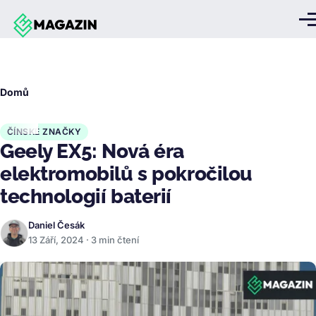
Přejít k hlavnímu obsahu
Me
Drobečková
Domů
navigace
ČÍNSKÉ ZNAČKY
Geely EX5: Nová éra
elektromobilů s pokročilou
technologií baterií
Daniel Česák
13 Září, 2024 · 3 min čtení