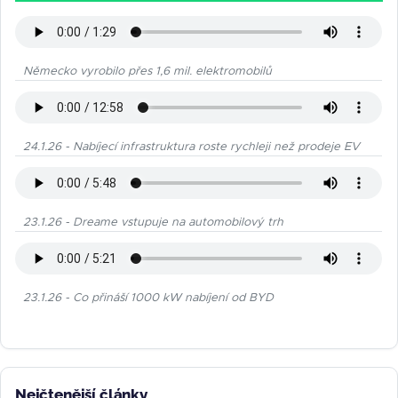
Německo vyrobilo přes 1,6 mil. elektromobilů
24.1.26 - Nabíjecí infrastruktura roste rychleji než prodeje EV
23.1.26 - Dreame vstupuje na automobilový trh
23.1.26 - Co přináší 1000 kW nabíjení od BYD
Nejčtenější články