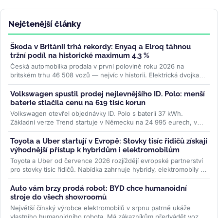
Nejčtenější články
Škoda v Británii trhá rekordy: Enyaq a Elroq táhnou
tržní podíl na historické maximum 4,3 %
Česká automobilka prodala v první polovině roku 2026 na
britském trhu 46 508 vozů — nejvíc v historii. Elektrická dvojka
Enyaq a Elroq...
>>
Volkswagen spustil prodej nejlevnějšího ID. Polo: menší
baterie stlačila cenu na 619 tisíc korun
Volkswagen otevřel objednávky ID. Polo s baterií 37 kWh.
Základní verze Trend startuje v Německu na 24 995 eurech, v
Česku na 619 000 Kč....
>>
Toyota a Uber startují v Evropě: Stovky tisíc řidičů získají
výhodnější přístup k hybridům i elektromobilům
Toyota a Uber od července 2026 rozjíždějí evropské partnerství
pro stovky tisíc řidičů. Nabídka zahrnuje hybridy, elektromobily i
ojetiny...
>>
Auto vám brzy prodá robot: BYD chce humanoidní
stroje do všech showroomů
Největší čínský výrobce elektromobilů v srpnu patrně ukáže
vlastního humanoidního robota. Má zákazníkům předvádět vozy,