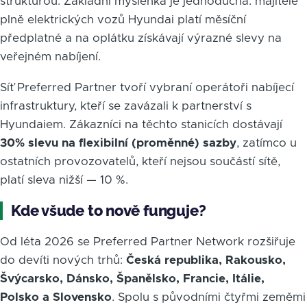
strukturou. Základní myšlenka je jednoduchá: majitelé
plně elektrických vozů Hyundai platí měsíční
předplatné a na oplátku získávají výrazné slevy na
veřejném nabíjení.
Síť Preferred Partner tvoří vybraní operátoři nabíjecí
infrastruktury, kteří se zavázali k partnerství s
Hyundaiem. Zákazníci na těchto stanicích dostávají
30% slevu na flexibilní (proměnné) sazby
, zatímco u
ostatních provozovatelů, kteří nejsou součástí sítě,
platí sleva nižší — 10 %.
Kde všude to nově funguje?
Od léta 2026 se Preferred Partner Network rozšiřuje
do devíti nových trhů:
Česká republika, Rakousko,
Švýcarsko, Dánsko, Španělsko, Francie, Itálie,
Polsko a Slovensko
. Spolu s původními čtyřmi zeměmi