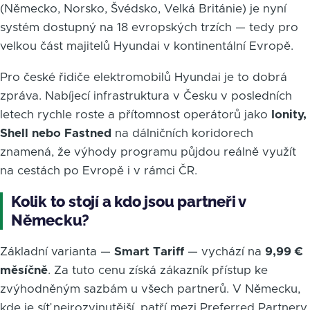
(Německo, Norsko, Švédsko, Velká Británie) je nyní
systém dostupný na 18 evropských trzích — tedy pro
velkou část majitelů Hyundai v kontinentální Evropě.
Pro české řidiče elektromobilů Hyundai je to dobrá
zpráva. Nabíjecí infrastruktura v Česku v posledních
letech rychle roste a přítomnost operátorů jako
Ionity,
Shell nebo Fastned
na dálničních koridorech
znamená, že výhody programu půjdou reálně využít
na cestách po Evropě i v rámci ČR.
Kolik to stojí a kdo jsou partneři v
Německu?
Základní varianta —
Smart Tariff
— vychází na
9,99 €
měsíčně
. Za tuto cenu získá zákazník přístup ke
zvýhodněným sazbám u všech partnerů. V Německu,
kde je síť nejrozvinutější, patří mezi Preferred Partnery