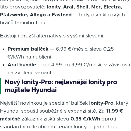
tito provozovatelé:
Ionity, Aral, Shell, Mer, Electra,
Pfalzwerke, Allego a Fastned
— tedy osm klíčových
hráčů tamního trhu.
Existují i dražší alternativy s vyššími slevami:
Premium balíček
— 6,99 €/měsíc, sleva 0,25
€/kWh na nabíjení
Aral bundle
— od 4,99 do 9,99 €/měsíc v závislosti
na zvolené variantě
Nový Ionity-Pro: nejlevnější Ionity pro
majitele Hyundai
Největší novinkou je speciální balíček
Ionity-Pro
, který
Hyundai spouští souběžně s expanzí sítě. Za
11,99 €
měsíčně
zákazník získá slevu
0,35 €/kWh
oproti
standardním flexibilním cenám Ionity — jednoho z