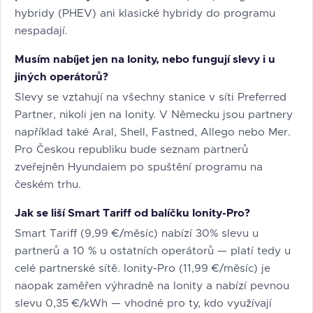
hybridy (PHEV) ani klasické hybridy do programu
nespadají.
Musím nabíjet jen na Ionity, nebo fungují slevy i u
jiných operátorů?
Slevy se vztahují na všechny stanice v síti Preferred
Partner, nikoli jen na Ionity. V Německu jsou partnery
například také Aral, Shell, Fastned, Allego nebo Mer.
Pro Českou republiku bude seznam partnerů
zveřejněn Hyundaiem po spuštění programu na
českém trhu.
Jak se liší Smart Tariff od balíčku Ionity-Pro?
Smart Tariff (9,99 €/měsíc) nabízí 30% slevu u
partnerů a 10 % u ostatních operátorů — platí tedy u
celé partnerské sítě. Ionity-Pro (11,99 €/měsíc) je
naopak zaměřen výhradně na Ionity a nabízí pevnou
slevu 0,35 €/kWh — vhodné pro ty, kdo využívají