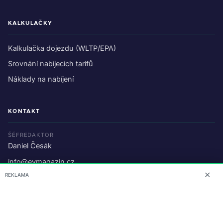
KALKULAČKY
Kalkulačka dojezdu (WLTP/EPA)
Srovnání nabíjecích tarifů
Náklady na nabíjení
KONTAKT
ŠÉFREDAKTOR
Daniel Česák
info@evmagazin.cz
✕
REKLAMA
O nás
Reklama