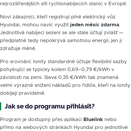
nejrozšířenějších sítí rychlonabíjecích stanic v Evropě.
Noví zákazníci, kteří registrují plně elektrický vůz
Hyundai, mohou navíc využít
jeden měsíc zdarma
.
Jednotlivá nabíjecí sezení se ale stále účtují zvlášť —
předplatné tedy nepokrývá samotnou energii, jen ji
zdražuje méně.
Pro srovnání: Ionity standardně účtuje flexibilní sazby
pohybující se typicky kolem 0,69–0,79 €/kWh v
závislosti na zemi. Sleva 0,35 €/kWh tak znamená
velmi výrazné snížení nákladů pro řidiče, kteří na Ionity
dobíjejí pravidelně.
Jak se do programu přihlásit?
Program je dostupný přes aplikaci
Bluelink
nebo
přímo na webových stránkách Hyundai pro jednotlivé