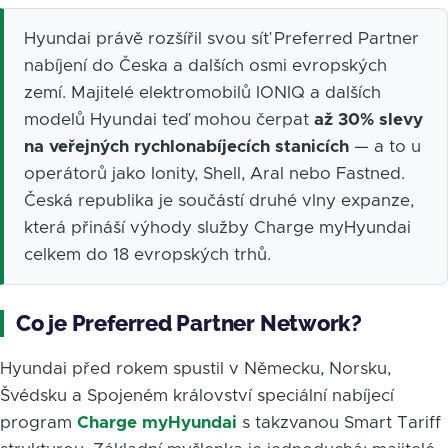
Hyundai právě rozšířil svou síť Preferred Partner
nabíjení do Česka a dalších osmi evropských
zemí. Majitelé elektromobilů IONIQ a dalších
modelů Hyundai teď mohou čerpat
až 30% slevy
na veřejných rychlonabíjecích stanicích
— a to u
operátorů jako Ionity, Shell, Aral nebo Fastned.
Česká republika je součástí druhé vlny expanze,
která přináší výhody služby Charge myHyundai
celkem do 18 evropských trhů.
Co je Preferred Partner Network?
Hyundai před rokem spustil v Německu, Norsku,
Švédsku a Spojeném království speciální nabíjecí
program
Charge myHyundai
s takzvanou Smart Tariff