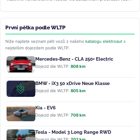
oživovat...
>>
První pětka podle WLTP
Níže najdete seznam pěti vozů z našeho
katalogu elektroaut
s
nejdelším dojezdem podle WLTP.
Mercedes-Benz - CLA 250+ Electric
Dojezd dle WLTP:
808 km
BMW - iX3 50 xDrive Neue Klasse
Dojezd dle WLTP:
805 km
Kia - EV6
Dojezd dle WLTP:
708 km
Tesla - Model 3 Long Range RWD
Dojezd dle WLTP:
702 km