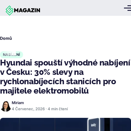
Přejít k hlavnímu obsahu
Me
Drobečková
Domů
navigace
NABÍJENÍ
Hyundai spouští výhodné nabíjení
v Česku: 30% slevy na
rychlonabíjecích stanicích pro
majitele elektromobilů
Miriam
4 Červenec, 2026 · 4 min čtení