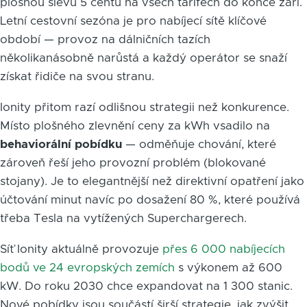
plošnou slevu 5 centů na všech tarifech do konce září.
Letní cestovní sezóna je pro nabíjecí sítě klíčové
období — provoz na dálničních tazích
několikanásobně narůstá a každý operátor se snaží
získat řidiče na svou stranu.
Ionity přitom razí odlišnou strategii než konkurence.
Místo plošného zlevnění ceny za kWh vsadilo na
behaviorální pobídku
— odměňuje chování, které
zároveň řeší jeho provozní problém (blokované
stojany). Je to elegantnější než direktivní opatření jako
účtování minut navíc po dosažení 80 %, které používá
třeba Tesla na vytížených Superchargerech.
Síť Ionity aktuálně provozuje
přes 6 000 nabíjecích
bodů ve 24 evropských zemích
s výkonem až 600
kW. Do roku 2030 chce expandovat na 1 300 stanic.
Nové pobídky jsou součástí širší strategie, jak zvýšit