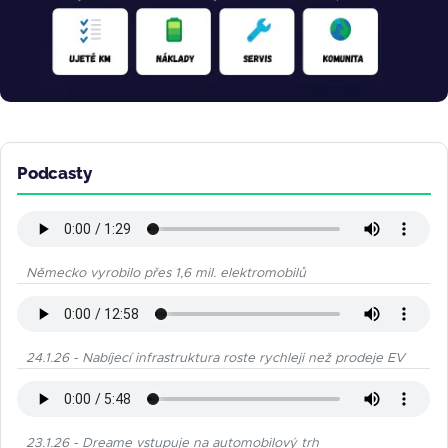
Podcasty
Německo vyrobilo přes 1,6 mil. elektromobilů
24.1.26 - Nabíjecí infrastruktura roste rychleji než prodeje EV
23.1.26 - Dreame vstupuje na automobilový trh