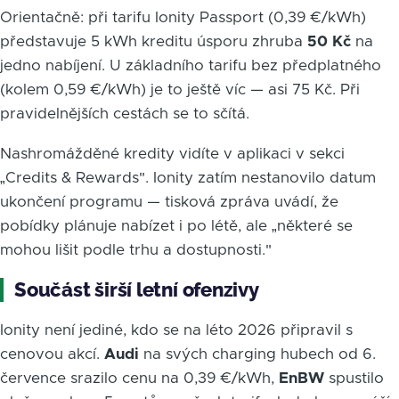
Orientačně: při tarifu Ionity Passport (0,39 €/kWh)
představuje 5 kWh kreditu úsporu zhruba
50 Kč
na
jedno nabíjení. U základního tarifu bez předplatného
(kolem 0,59 €/kWh) je to ještě víc — asi 75 Kč. Při
pravidelnějších cestách se to sčítá.
Nashromážděné kredity vidíte v aplikaci v sekci
„Credits & Rewards". Ionity zatím nestanovilo datum
ukončení programu — tisková zpráva uvádí, že
pobídky plánuje nabízet i po létě, ale „některé se
mohou lišit podle trhu a dostupnosti."
Součást širší letní ofenzivy
Ionity není jediné, kdo se na léto 2026 připravil s
cenovou akcí.
Audi
na svých charging hubech od 6.
července srazilo cenu na 0,39 €/kWh,
EnBW
spustilo