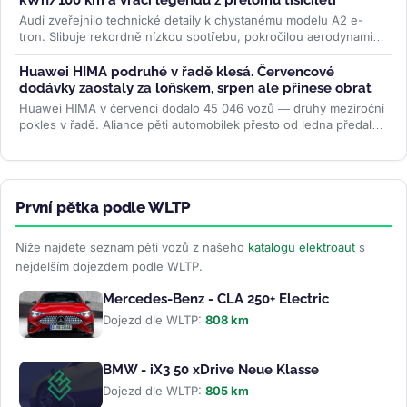
kWh/100 km a vrací legendu z přelomu tisíciletí
Audi zveřejnilo technické detaily k chystanému modelu A2 e-
tron. Slibuje rekordně nízkou spotřebu, pokročilou aerodynamiku
i LFP baterii....
>>
Huawei HIMA podruhé v řadě klesá. Červencové
dodávky zaostaly za loňskem, srpen ale přinese obrat
Huawei HIMA v červenci dodalo 45 046 vozů — druhý meziroční
pokles v řadě. Aliance pěti automobilek přesto od ledna předala
zákazníkům...
>>
První pětka podle WLTP
Níže najdete seznam pěti vozů z našeho
katalogu elektroaut
s
nejdelším dojezdem podle WLTP.
Mercedes-Benz - CLA 250+ Electric
Dojezd dle WLTP:
808 km
BMW - iX3 50 xDrive Neue Klasse
Dojezd dle WLTP:
805 km