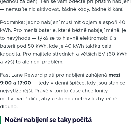
(jednou za den). Ten se vám odečte při příštím nabíjení
— nemusíte nic aktivovat, žádné kódy, žádné klikání.
Podmínka: jedno nabíjení musí mít objem alespoň 40
kWh. Pro menší baterie, které běžně nabíjejí méně, je
to nevýhoda — týká se to hlavně elektromobilů s
baterií pod 50 kWh, kde je 40 kWh takřka celá
kapacita. Pro majitele středních a větších EV (60 kWh
a výš) to ale není problém.
Fast Lane Reward platí pro nabíjení zahájená
mezi
9:00 a 17:00
— tedy v denní špičce, kdy jsou stanice
nejvytíženější. Právě v tomto čase chce Ionity
motivovat řidiče, aby u stojanu netrávili zbytečně
dlouho.
Noční nabíjení se taky počítá