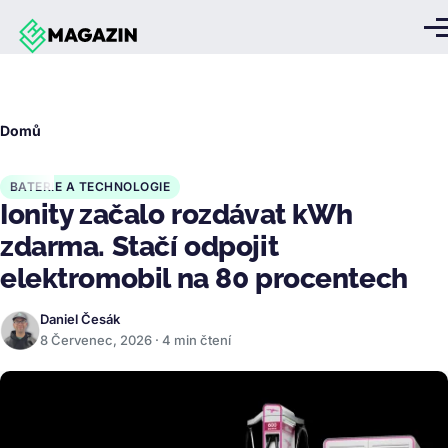
Přejít k hlavnímu obsahu
Me
Drobečková
Domů
navigace
BATERIE A TECHNOLOGIE
Ionity začalo rozdávat kWh
zdarma. Stačí odpojit
elektromobil na 80 procentech
Daniel Česák
8 Červenec, 2026 · 4 min čtení