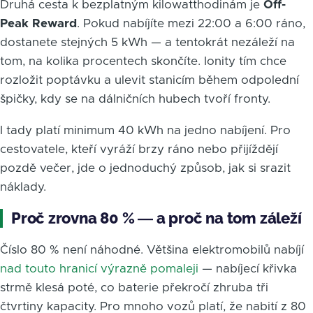
Druhá cesta k bezplatným kilowatthodinám je
Off-
Peak Reward
. Pokud nabíjíte mezi 22:00 a 6:00 ráno,
dostanete stejných 5 kWh — a tentokrát nezáleží na
tom, na kolika procentech skončíte. Ionity tím chce
rozložit poptávku a ulevit stanicím během odpolední
špičky, kdy se na dálničních hubech tvoří fronty.
I tady platí minimum 40 kWh na jedno nabíjení. Pro
cestovatele, kteří vyráží brzy ráno nebo přijíždějí
pozdě večer, jde o jednoduchý způsob, jak si srazit
náklady.
Proč zrovna 80 % — a proč na tom záleží
Číslo 80 % není náhodné. Většina elektromobilů nabíjí
nad touto hranicí výrazně pomaleji
— nabíjecí křivka
strmě klesá poté, co baterie překročí zhruba tři
čtvrtiny kapacity. Pro mnoho vozů platí, že nabití z 80