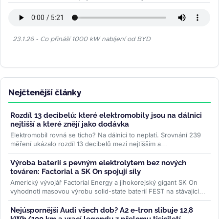
23.1.26 - Co přináší 1000 kW nabíjení od BYD
Nejčtenější články
Rozdíl 13 decibelů: které elektromobily jsou na dálnici
nejtišší a které znějí jako dodávka
Elektromobil rovná se ticho? Na dálnici to neplatí. Srovnání 239
měření ukázalo rozdíl 13 decibelů mezi nejtišším a
nejhlučnějším...
>>
Výroba baterií s pevným elektrolytem bez nových
továren: Factorial a SK On spojují síly
Americký vývojář Factorial Energy a jihokorejský gigant SK On
vyhodnotí masovou výrobu solid-state baterií FEST na stávajících
linkách....
>>
Nejúspornější Audi všech dob? A2 e-tron slibuje 12,8