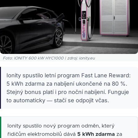
Foto: IONITY 600 kW HYC1000 | zdroj: ionity.eu
Ionity spustilo letní program Fast Lane Reward:
5 kWh zdarma za nabíjení ukončené na 80 %.
Stejný bonus platí i pro noční nabíjení. Funguje
to automaticky — stačí se odpojit včas.
Ionity spustilo nový program odměn, který
řidičům elektromobilů dává
5 kWh zdarma
za