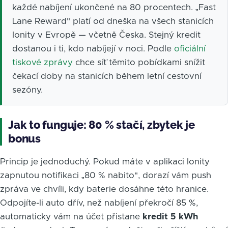
každé nabíjení ukončené na 80 procentech. „Fast
Lane Reward" platí od dneška na všech stanicích
Ionity v Evropě — včetně Česka. Stejný kredit
dostanou i ti, kdo nabíjejí v noci. Podle
oficiální
tiskové zprávy
chce síť těmito pobídkami snížit
čekací doby na stanicích během letní cestovní
sezóny.
Jak to funguje: 80 % stačí, zbytek je
bonus
Princip je jednoduchý. Pokud máte v aplikaci Ionity
zapnutou notifikaci „80 % nabito", dorazí vám push
zpráva ve chvíli, kdy baterie dosáhne této hranice.
Odpojíte-li auto dřív, než nabíjení překročí 85 %,
automaticky vám na účet přistane
kredit 5 kWh