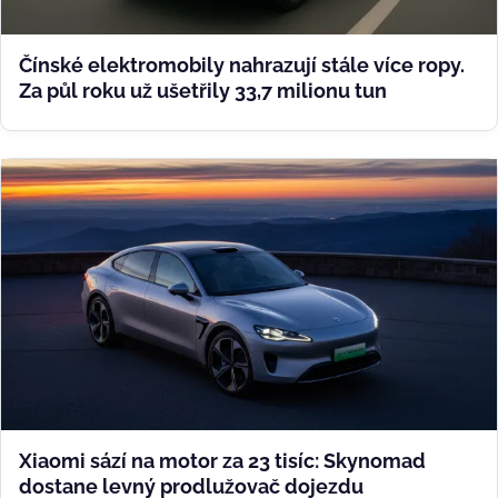
Čínské elektromobily nahrazují stále více ropy.
Za půl roku už ušetřily 33,7 milionu tun
Xiaomi sází na motor za 23 tisíc: Skynomad
dostane levný prodlužovač dojezdu