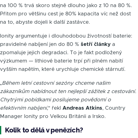
na 100 % trvá skoro stejně dlouho jako z 10 na 80 %.
Přitom pro většinu cest je 80% kapacita víc než dost
na to, abyste dojeli k další zastávce.
Ionity argumentuje i dlouhodobou životností baterie:
pravidelné nabíjení jen do 80 %
šetří články
a
zpomaluje jejich degradaci. To je fakt podložený
výzkumem — lithiové baterie trpí při plném nabití
vyšším napětím, které urychluje chemické stárnutí.
„
Během letní cestovní sezóny chceme našim
zákazníkům nabídnout ten nejlepší zážitek z cestování.
Chytrými pobídkami posilujeme povědomí o
efektivním nabíjení,
" řekl
Andreas Atkins
, Country
Manager Ionity pro Velkou Británii a Irsko.
Kolik to dělá v penězích?