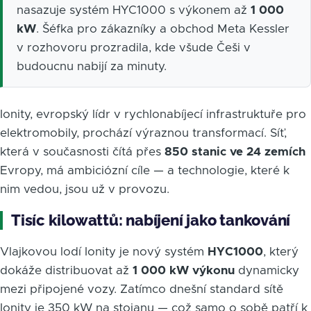
nasazuje systém HYC1000 s výkonem až
1 000
kW
. Šéfka pro zákazníky a obchod Meta Kessler
v rozhovoru prozradila, kde všude Češi v
budoucnu nabijí za minuty.
Ionity, evropský lídr v rychlonabíjecí infrastruktuře pro
elektromobily, prochází výraznou transformací. Síť,
která v současnosti čítá přes
850 stanic ve 24 zemích
Evropy, má ambiciózní cíle — a technologie, které k
nim vedou, jsou už v provozu.
Tisíc kilowattů: nabíjení jako tankování
Vlajkovou lodí Ionity je nový systém
HYC1000
, který
dokáže distribuovat až
1 000 kW výkonu
dynamicky
mezi připojené vozy. Zatímco dnešní standard sítě
Ionity je 350 kW na stojanu — což samo o sobě patří k