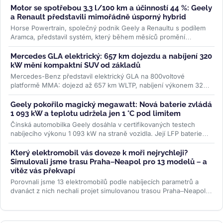
Motor se spotřebou 3,3 l/100 km a účinností 44 %: Geely
a Renault představili mimořádně úsporný hybrid
Horse Powertrain, společný podnik Geely a Renaultu s podílem
Aramca, představil systém, který během měsíců promění
elektromobilovou...
>>
Mercedes GLA elektrický: 657 km dojezdu a nabíjení 320
kW mění kompaktní SUV od základů
Mercedes-Benz představil elektrický GLA na 800voltové
platformě MMA: dojezd až 657 km WLTP, nabíjení výkonem 320
kW a plnění na 80 % za 22...
>>
Geely pokořilo magický megawatt: Nová baterie zvládá
1 093 kW a teplotu udržela jen 1 °C pod limitem
Čínská automobilka Geely dosáhla v certifikovaných testech
nabíjecího výkonu 1 093 kW na straně vozidla. Její LFP baterie
Aegis Gold Brick...
>>
Který elektromobil vás doveze k moři nejrychleji?
Simulovali jsme trasu Praha–Neapol pro 13 modelů – a
vítěz vás překvapí
Porovnali jsme 13 elektromobilů podle nabíjecích parametrů a
dvanáct z nich nechali projet simulovanou trasou Praha–Neapol v
ABRP. Odhalili...
>>