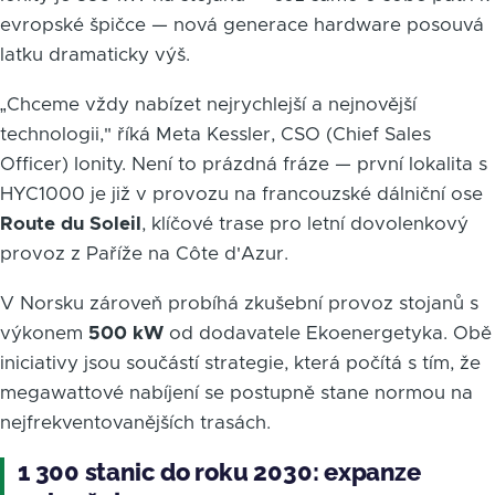
evropské špičce — nová generace hardware posouvá
laťku dramaticky výš.
„Chceme vždy nabízet nejrychlejší a nejnovější
technologii," říká Meta Kessler, CSO (Chief Sales
Officer) Ionity. Není to prázdná fráze — první lokalita s
HYC1000 je již v provozu na francouzské dálniční ose
Route du Soleil
, klíčové trase pro letní dovolenkový
provoz z Paříže na Côte d'Azur.
V Norsku zároveň probíhá zkušební provoz stojanů s
výkonem
500 kW
od dodavatele Ekoenergetyka. Obě
iniciativy jsou součástí strategie, která počítá s tím, že
megawattové nabíjení se postupně stane normou na
nejfrekventovanějších trasách.
1 300 stanic do roku 2030: expanze