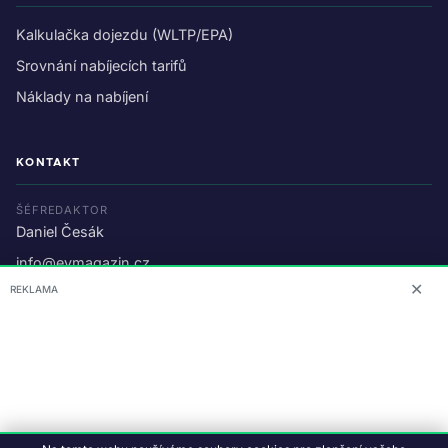
Kalkulačka dojezdu (WLTP/EPA)
Srovnání nabíjecích tarifů
Náklady na nabíjení
KONTAKT
ŠÉFREDAKTOR
Daniel Česák
info@evmagazin.cz
✕
REKLAMA
O nás
Reklama
© 2026 EV Magazin.
Podmínky a ochrana dat
.