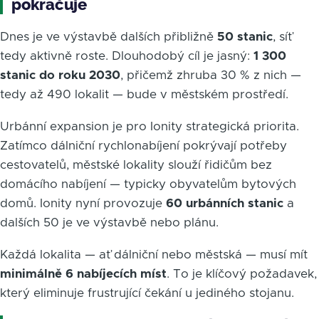
pokračuje
Dnes je ve výstavbě dalších přibližně
50 stanic
, síť
tedy aktivně roste. Dlouhodobý cíl je jasný:
1 300
stanic do roku 2030
, přičemž zhruba 30 % z nich —
tedy až 490 lokalit — bude v městském prostředí.
Urbánní expansion je pro Ionity strategická priorita.
Zatímco dálniční rychlonabíjení pokrývají potřeby
cestovatelů, městské lokality slouží řidičům bez
domácího nabíjení — typicky obyvatelům bytových
domů. Ionity nyní provozuje
60 urbánních stanic
a
dalších 50 je ve výstavbě nebo plánu.
Každá lokalita — ať dálniční nebo městská — musí mít
minimálně 6 nabíjecích míst
. To je klíčový požadavek,
který eliminuje frustrující čekání u jediného stojanu.