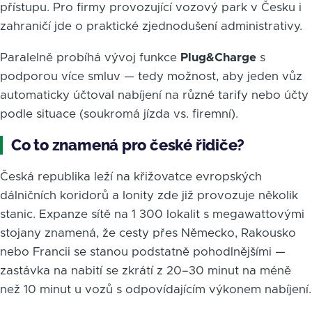
přístupu. Pro firmy provozující vozový park v Česku i
zahraničí jde o praktické zjednodušení administrativy.
Paralelně probíhá vývoj funkce
Plug&Charge
s
podporou více smluv — tedy možnost, aby jeden vůz
automaticky účtoval nabíjení na různé tarify nebo účty
podle situace (soukromá jízda vs. firemní).
Co to znamená pro české řidiče?
Česká republika leží na křižovatce evropských
dálničních koridorů a Ionity zde již provozuje několik
stanic. Expanze sítě na 1 300 lokalit s megawattovými
stojany znamená, že cesty přes Německo, Rakousko
nebo Francii se stanou podstatně pohodlnějšími —
zastávka na nabití se zkrátí z 20–30 minut na méně
než 10 minut u vozů s odpovídajícím výkonem nabíjení.