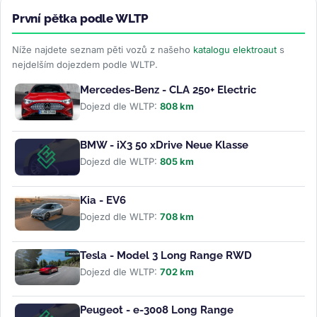
První pětka podle WLTP
Níže najdete seznam pěti vozů z našeho
katalogu elektroaut
s
nejdelším dojezdem podle WLTP.
Mercedes-Benz - CLA 250+ Electric
Dojezd dle WLTP:
808 km
BMW - iX3 50 xDrive Neue Klasse
Dojezd dle WLTP:
805 km
Kia - EV6
Dojezd dle WLTP:
708 km
Tesla - Model 3 Long Range RWD
Dojezd dle WLTP:
702 km
Peugeot - e-3008 Long Range