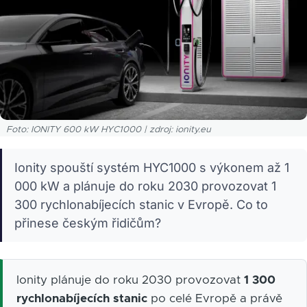
Foto: IONITY 600 kW HYC1000 | zdroj: ionity.eu
Ionity spouští systém HYC1000 s výkonem až 1
000 kW a plánuje do roku 2030 provozovat 1
300 rychlonabíjecích stanic v Evropě. Co to
přinese českým řidičům?
Ionity plánuje do roku 2030 provozovat
1 300
rychlonabíjecích stanic
po celé Evropě a právě