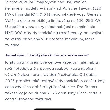
V roce 2026 přijímají výkon nad 350 kW jen
nejnovější modely — například Porsche Taycan (320
kW), Hyundai IONIQ 5 N nebo některé vozy Genesis.
Většina elektromobilů je limitována na 100–250 kW.
U staršího vozu se rychlost nabíjení nezmění, ale
HYC1000 díky dynamickému rozdělení výkonu zajistí,
že každý připojený vůz dostane maximum, které
zvládne.
Je nabíjení u Ionity dražší než u konkurence?
Ionity patří k prémiové cenové kategorii, ale nabízí i
roční předplatné s pevnou sazbou, která nabíjení
výrazně zlevní pro pravidelné uživatele. Od dubna
2026 probíhá také testování dynamického ceníku, kdy
cena závisí na době a vytížení stanice. Pro firemní
zákazníky je od dubna 2026 dostupný Fleet Portal s
centralizovanou fakturací.