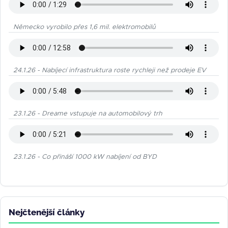
Německo vyrobilo přes 1,6 mil. elektromobilů
24.1.26 - Nabíjecí infrastruktura roste rychleji než prodeje EV
23.1.26 - Dreame vstupuje na automobilový trh
23.1.26 - Co přináší 1000 kW nabíjení od BYD
Nejčtenější články