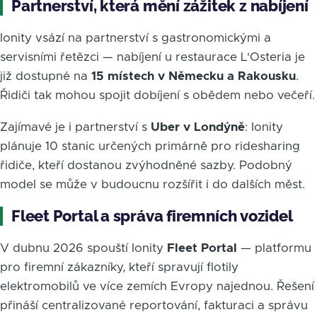
Partnerství, která mění zážitek z nabíjení
Ionity vsází na partnerství s gastronomickými a
servisními řetězci — nabíjení u restaurace L'Osteria je
již dostupné na
15 místech v Německu a Rakousku
.
Řidiči tak mohou spojit dobíjení s obědem nebo večeří.
Zajímavé je i partnerství s
Uber v Londýně
: Ionity
plánuje 10 stanic určených primárně pro ridesharing
řidiče, kteří dostanou zvýhodněné sazby. Podobný
model se může v budoucnu rozšířit i do dalších měst.
Fleet Portal a správa firemních vozidel
V dubnu 2026 spouští Ionity
Fleet Portal
— platformu
pro firemní zákazníky, kteří spravují flotily
elektromobilů ve více zemích Evropy najednou. Řešení
přináší centralizované reportování, fakturaci a správu