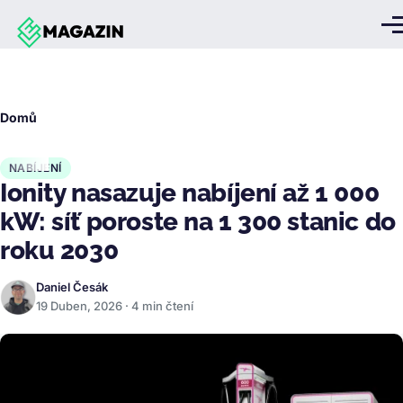
Přejít k hlavnímu obsahu
Me
Drobečková
Domů
navigace
NABÍJENÍ
Ionity nasazuje nabíjení až 1 000
kW: síť poroste na 1 300 stanic do
roku 2030
Daniel Česák
19 Duben, 2026 · 4 min čtení