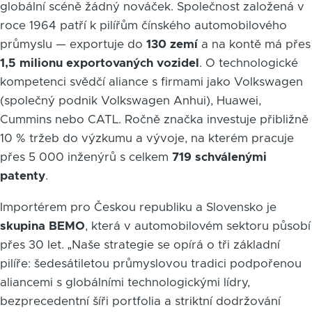
globální scéně žádný nováček. Společnost založená v
roce 1964 patří k pilířům čínského automobilového
průmyslu — exportuje do
130 zemí
a na kontě má přes
1,5 milionu exportovaných vozidel
. O technologické
kompetenci svědčí aliance s firmami jako Volkswagen
(společný podnik Volkswagen Anhui), Huawei,
Cummins nebo CATL. Ročně značka investuje přibližně
10 % tržeb do výzkumu a vývoje, na kterém pracuje
přes 5 000 inženýrů s celkem
719 schválenými
patenty
.
Importérem pro Českou republiku a Slovensko je
skupina BEMO
, která v automobilovém sektoru působí
přes 30 let. „Naše strategie se opírá o tři základní
pilíře: šedesátiletou průmyslovou tradici podpořenou
aliancemi s globálními technologickými lídry,
bezprecedentní šíři portfolia a striktní dodržování