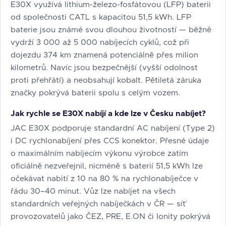
E30X využívá lithium-železo-fosfátovou (LFP) baterii
od společnosti CATL s kapacitou 51,5 kWh. LFP
baterie jsou známé svou dlouhou životností — běžně
vydrží 3 000 až 5 000 nabíjecích cyklů, což při
dojezdu 374 km znamená potenciálně přes milion
kilometrů. Navíc jsou bezpečnější (vyšší odolnost
proti přehřátí) a neobsahují kobalt. Pětiletá záruka
značky pokrývá baterii spolu s celým vozem.
Jak rychle se E30X nabíjí a kde lze v Česku nabíjet?
JAC E30X podporuje standardní AC nabíjení (Type 2)
i DC rychlonabíjení přes CCS konektor. Přesné údaje
o maximálním nabíjecím výkonu výrobce zatím
oficiálně nezveřejnil, nicméně s baterií 51,5 kWh lze
očekávat nabití z 10 na 80 % na rychlonabíječce v
řádu 30–40 minut. Vůz lze nabíjet na všech
standardních veřejných nabíječkách v ČR — síť
provozovatelů jako ČEZ, PRE, E.ON či Ionity pokrývá