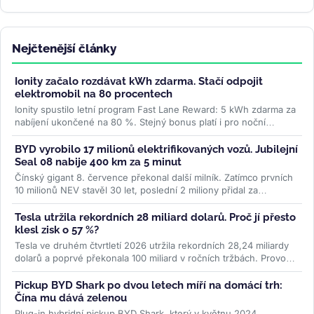
Nejčtenější články
Ionity začalo rozdávat kWh zdarma. Stačí odpojit
elektromobil na 80 procentech
Ionity spustilo letní program Fast Lane Reward: 5 kWh zdarma za
nabíjení ukončené na 80 %. Stejný bonus platí i pro noční
nabíjení....
>>
BYD vyrobilo 17 milionů elektrifikovaných vozů. Jubilejní
Seal 08 nabije 400 km za 5 minut
Čínský gigant 8. července překonal další milník. Zatímco prvních
10 milionů NEV stavěl 30 let, poslední 2 miliony přidal za
necelých...
>>
Tesla utržila rekordních 28 miliard dolarů. Proč jí přesto
klesl zisk o 57 %?
Tesla ve druhém čtvrtletí 2026 utržila rekordních 28,24 miliardy
dolarů a poprvé překonala 100 miliard v ročních tržbách. Provozní
zisk...
>>
Pickup BYD Shark po dvou letech míří na domácí trh:
Čína mu dává zelenou
Plug-in hybridní pickup BYD Shark, který v květnu 2024