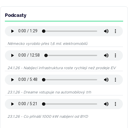
Podcasty
Německo vyrobilo přes 1,6 mil. elektromobilů
24.1.26 - Nabíjecí infrastruktura roste rychleji než prodeje EV
23.1.26 - Dreame vstupuje na automobilový trh
23.1.26 - Co přináší 1000 kW nabíjení od BYD