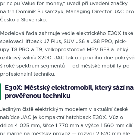
principu Value for money,“ uvedl při uvedení značky
na trh Dominik Ślusarczyk, Managing Director JAC pro
Česko a Slovensko.
Modelová řada zahrnuje vedle elektrického E30X také
spalovací liftback J7 Plus, SUV JS6 a JS8 PRO, pick-
upy T8 PRO a T9, velkoprostorové MPV RF8 a lehký
užitkový valník X200. JAC tak od prvního dne pokrývá
široké spektrum segmentů — od městské mobility po
profesionální techniku.
E30X: Městský elektromobil, který sází na
prověřenou techniku
Jediným čistě elektrickým modelem v aktuální české
nabídce JAC je kompaktní hatchback E30X. Vůz o
délce 4 025 mm, šířce 1 770 mm a výšce 1 560 mm cílí
primárně na městský provoz — rozvor 2 620 mm ale