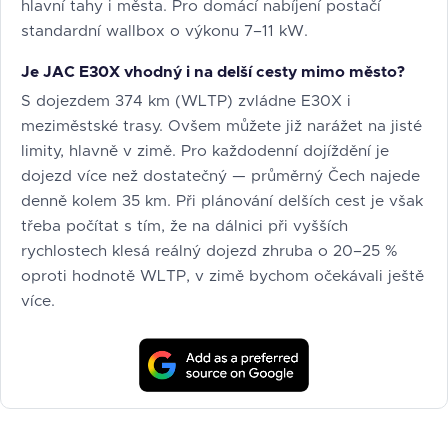
hlavní tahy i města. Pro domácí nabíjení postačí
standardní wallbox o výkonu 7–11 kW.
Je JAC E30X vhodný i na delší cesty mimo město?
S dojezdem 374 km (WLTP) zvládne E30X i
meziměstské trasy. Ovšem můžete již narážet na jisté
limity, hlavně v zimě. Pro každodenní dojíždění je
dojezd více než dostatečný — průměrný Čech najede
denně kolem 35 km. Při plánování delších cest je však
třeba počítat s tím, že na dálnici při vyšších
rychlostech klesá reálný dojezd zhruba o 20–25 %
oproti hodnotě WLTP, v zimě bychom očekávali ještě
více.