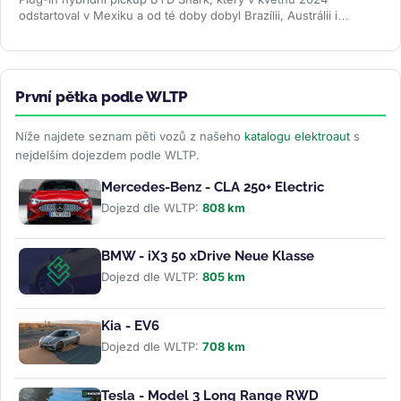
odstartoval v Mexiku a od té doby dobyl Brazílii, Austrálii i
Pákistán, se po dvou...
>>
První pětka podle WLTP
Níže najdete seznam pěti vozů z našeho
katalogu elektroaut
s
nejdelším dojezdem podle WLTP.
Mercedes-Benz - CLA 250+ Electric
Dojezd dle WLTP:
808 km
BMW - iX3 50 xDrive Neue Klasse
Dojezd dle WLTP:
805 km
Kia - EV6
Dojezd dle WLTP:
708 km
Tesla - Model 3 Long Range RWD