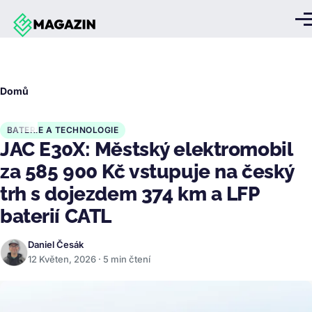
Přejít k hlavnímu obsahu
Me
Drobečková
Domů
navigace
BATERIE A TECHNOLOGIE
JAC E30X: Městský elektromobil
za 585 900 Kč vstupuje na český
trh s dojezdem 374 km a LFP
baterií CATL
Daniel Česák
12 Květen, 2026 · 5 min čtení