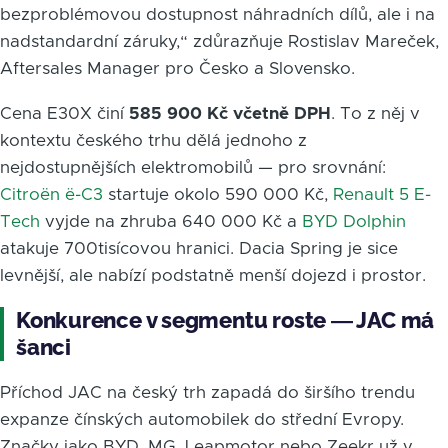
bezproblémovou dostupnost náhradních dílů, ale i na
nadstandardní záruky,“ zdůrazňuje Rostislav Mareček,
Aftersales Manager pro Česko a Slovensko.
Cena E30X činí
585 900 Kč včetně DPH
. To z něj v
kontextu českého trhu dělá jednoho z
nejdostupnějších elektromobilů — pro srovnání:
Citroën ë-C3
startuje okolo 590 000 Kč,
Renault 5 E-
Tech
vyjde na zhruba 640 000 Kč a
BYD Dolphin
atakuje 700tisícovou hranici. Dacia Spring je sice
levnější, ale nabízí podstatně menší dojezd i prostor.
Konkurence v segmentu roste — JAC má
šanci
Příchod JAC na český trh zapadá do širšího trendu
expanze čínských automobilek do střední Evropy.
Značky jako BYD, MG, Leapmotor nebo Zeekr už v