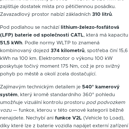
zajišťuje dostatek místa pro pětičlennou posádku.
Zavazadlový prostor nabízí základních
310 litrů
.
Pod podlahou se nachází
lithium-železo-fosfátová
(LFP) baterie od společnosti CATL
, která má kapacitu
51,5 kWh
. Podle normy WLTP to znamená
kombinovaný dojezd
374 kilometrů
, spotřeba činí 15,6
kWh na 100 km. Elektromotor o výkonu 100 kW
poskytuje točivý moment 175 Nm, což je pro svižný
pohyb po městě a okolí zcela dostačující.
Zajímavým technickým detailem je
540° kamerový
systém
, který kromě standardního 360° pohledu
umožňuje vizuální kontrolu prostoru
pod podvozkem
vozu
— funkce, kterou v této cenové kategorii běžně
nenajdete. Nechybí ani
funkce V2L
(Vehicle to Load),
díky které lze z baterie vozidla napájet externí zařízení