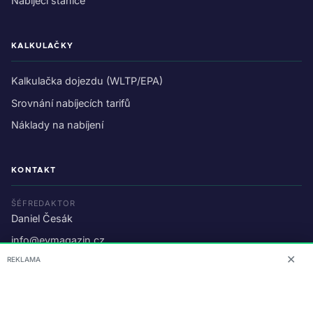
Nabíjecí stanice
KALKULAČKY
Kalkulačka dojezdu (WLTP/EPA)
Srovnání nabíjecích tarifů
Náklady na nabíjení
KONTAKT
ŠÉFREDAKTOR
Daniel Česák
info@evmagazin.cz
✕
REKLAMA
O nás
Reklama