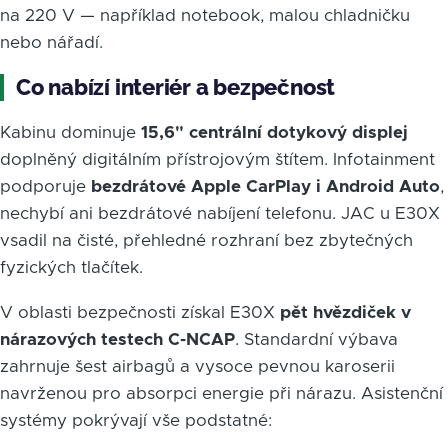
na 220 V — například notebook, malou chladničku
nebo nářadí.
Co nabízí interiér a bezpečnost
Kabinu dominuje
15,6" centrální dotykový displej
doplněný digitálním přístrojovým štítem. Infotainment
podporuje
bezdrátové Apple CarPlay i Android Auto
,
nechybí ani bezdrátové nabíjení telefonu. JAC u E30X
vsadil na čisté, přehledné rozhraní bez zbytečných
fyzických tlačítek.
V oblasti bezpečnosti získal E30X
pět hvězdiček v
nárazových testech C-NCAP
. Standardní výbava
zahrnuje šest airbagů a vysoce pevnou karoserii
navrženou pro absorpci energie při nárazu. Asistenční
systémy pokrývají vše podstatné: