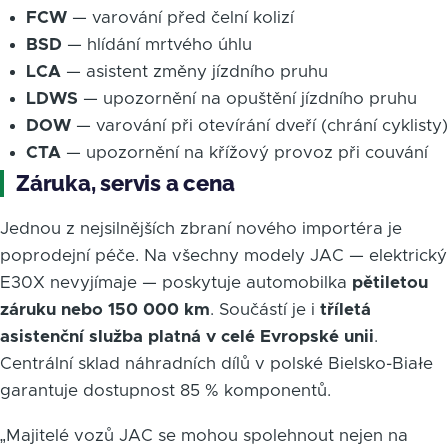
FCW
— varování před čelní kolizí
BSD
— hlídání mrtvého úhlu
LCA
— asistent změny jízdního pruhu
LDWS
— upozornění na opuštění jízdního pruhu
DOW
— varování při otevírání dveří (chrání cyklisty)
CTA
— upozornění na křížový provoz při couvání
Záruka, servis a cena
Jednou z nejsilnějších zbraní nového importéra je
poprodejní péče. Na všechny modely JAC — elektrický
E30X nevyjímaje — poskytuje automobilka
pětiletou
záruku nebo 150 000 km
. Součástí je i
tříletá
asistenční služba platná v celé Evropské unii
.
Centrální sklad náhradních dílů v polské Bielsko-Białe
garantuje dostupnost 85 % komponentů.
„Majitelé vozů JAC se mohou spolehnout nejen na