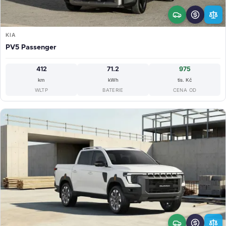
KIA
PV5 Passenger
412
71.2
975
km
kWh
tis. Kč
WLTP
BATERIE
CENA OD