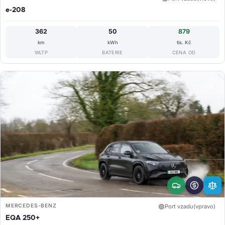
e-208
362
50
879
km
kWh
tis. Kč
WLTP
BATERIE
CENA OD
MERCEDES-BENZ
🟢
Port vzadu(vpravo)
EQA 250+