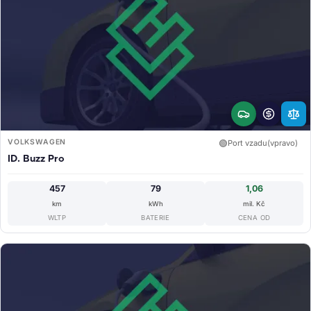
VOLKSWAGEN
🟢
Port vzadu(vpravo)
ID. Buzz Pro
457
79
1,06
km
kWh
mil. Kč
WLTP
BATERIE
CENA OD