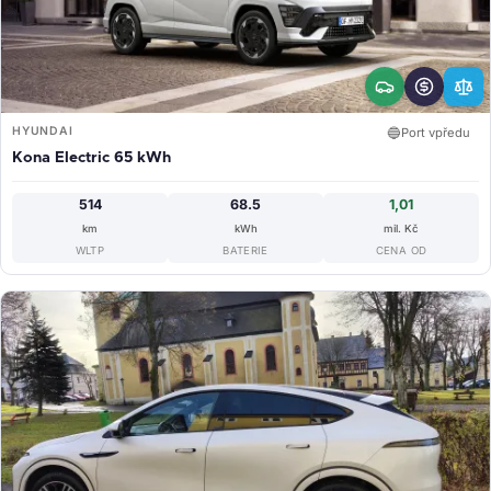
HYUNDAI
🔵
Port vpředu
Kona Electric 65 kWh
514
68.5
1,01
km
kWh
mil. Kč
WLTP
BATERIE
CENA OD