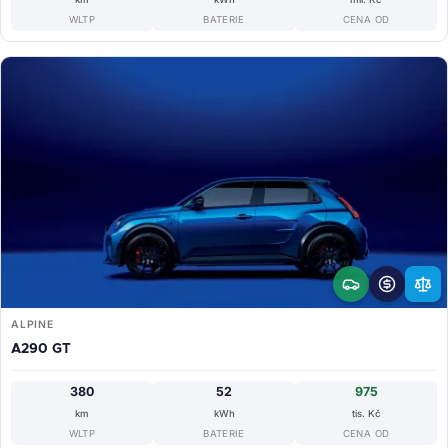
WLTP
BATERIE
CENA OD
ALPINE
A290 GT
380
52
975
km
kWh
tis. Kč
WLTP
BATERIE
CENA OD