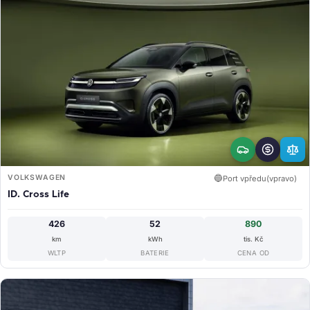
VOLKSWAGEN
🔵
Port vpředu(vpravo)
ID. Cross Life
426
52
890
km
kWh
tis. Kč
WLTP
BATERIE
CENA OD