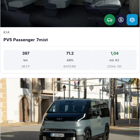
KIA
PV5 Passenger 7míst
397
71.2
1,04
km
kWh
mil. Kč
WLTP
BATERIE
CENA OD