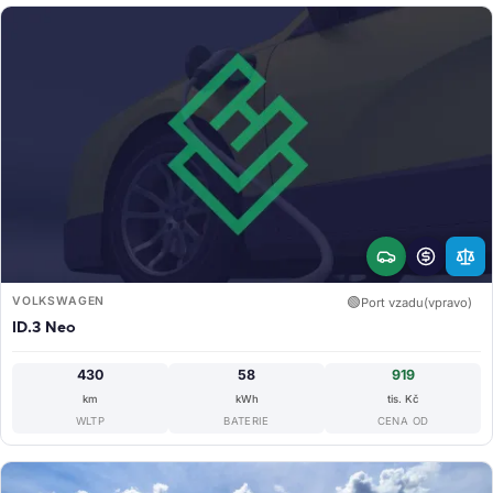
VOLKSWAGEN
🟢
Port vzadu(vpravo)
ID.3 Neo
430
58
919
km
kWh
tis. Kč
WLTP
BATERIE
CENA OD