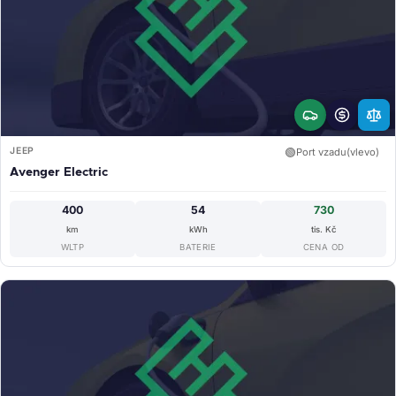
JEEP
🟢
Port vzadu(vlevo)
Avenger Electric
400
54
730
km
kWh
tis. Kč
WLTP
BATERIE
CENA OD