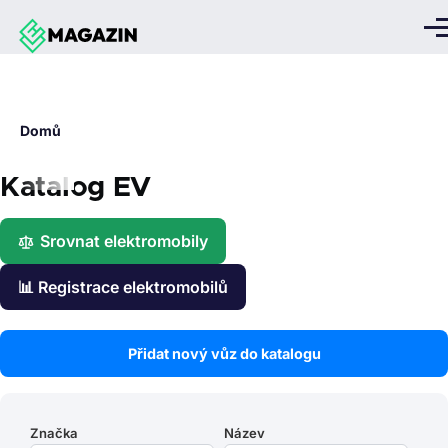
Přejít k hlavnímu obsahu
Me
Drobečková
Domů
navigace
Katalog EV
Srovnat elektromobily
📊 Registrace elektromobilů
Přidat nový vůz do katalogu
Značka
Název