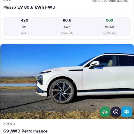
KGM
🔵
Port vpředu(vpravo)
Musso EV 80,6 kWh FWD
420
80.6
900
km
kWh
tis. Kč
WLTP
BATERIE
CENA OD
XPENG
G9 AWD Performance