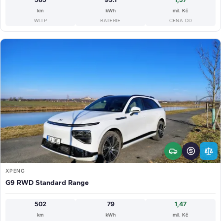
km
kWh
mil. Kč
WLTP
BATERIE
CENA OD
XPENG
G9 RWD Standard Range
502
79
1,47
km
kWh
mil. Kč