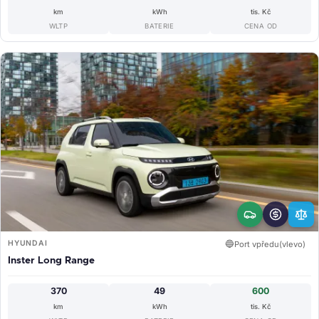
km
kWh
tis. Kč
WLTP
BATERIE
CENA OD
HYUNDAI
🔵
Port vpředu(vlevo)
Inster Long Range
370
49
600
km
kWh
tis. Kč