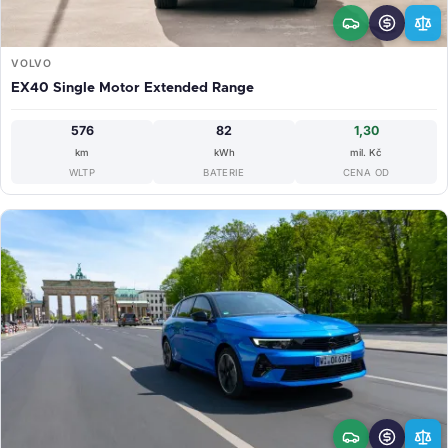
VOLVO
EX40 Single Motor Extended Range
576
82
1,30
km
kWh
mil. Kč
WLTP
BATERIE
CENA OD