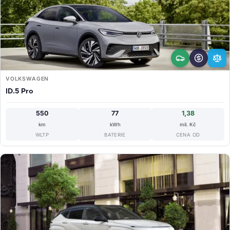
VOLKSWAGEN
ID.5 Pro
550
77
1,38
km
kWh
mil. Kč
WLTP
BATERIE
CENA OD