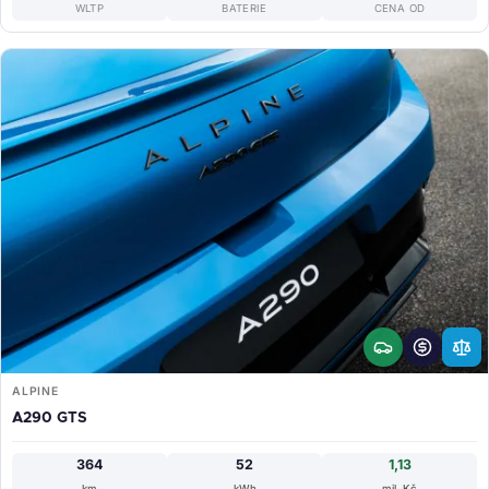
WLTP
BATERIE
CENA OD
ALPINE
A290 GTS
364
52
1,13
km
kWh
mil. Kč