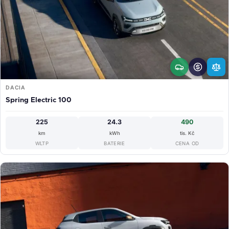
DACIA
Spring Electric 100
225
24.3
490
km
kWh
tis. Kč
WLTP
BATERIE
CENA OD