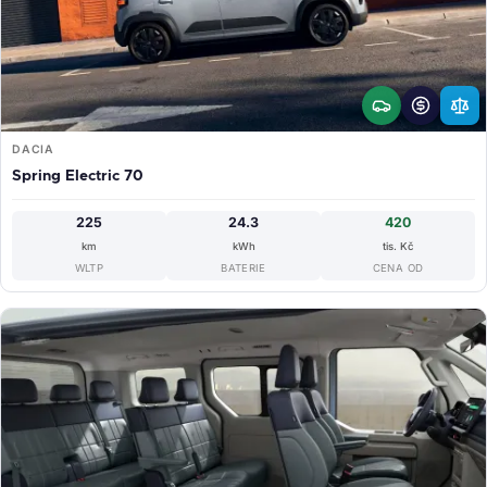
DACIA
Spring Electric 70
225
24.3
420
km
kWh
tis. Kč
WLTP
BATERIE
CENA OD