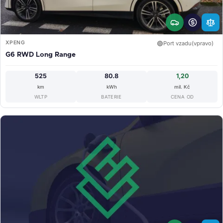
XPENG
🟢
Port vzadu(vpravo)
G6 RWD Long Range
525
80.8
1,20
km
kWh
mil. Kč
WLTP
BATERIE
CENA OD