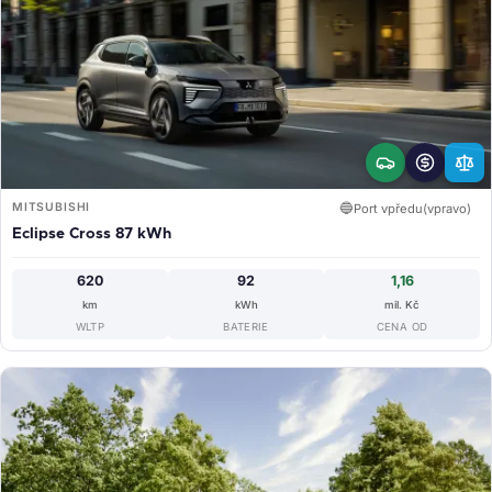
MITSUBISHI
🔵
Port vpředu(vpravo)
Eclipse Cross 87 kWh
620
92
1,16
km
kWh
mil. Kč
WLTP
BATERIE
CENA OD