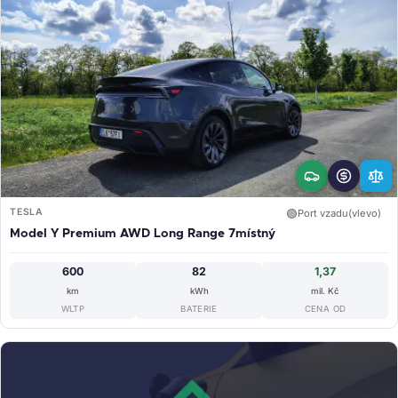
TESLA
🟢
Port vzadu(vlevo)
Model Y Premium AWD Long Range 7místný
600
82
1,37
km
kWh
mil. Kč
WLTP
BATERIE
CENA OD