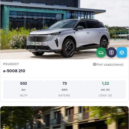
PEUGEOT
🟢
Port vzadu(vlevo)
e-5008 210
502
73
1,22
km
kWh
mil. Kč
WLTP
BATERIE
CENA OD