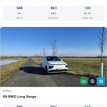
540
93.1
1,80
km
kWh
mil. Kč
WLTP
BATERIE
CENA OD
XPENG
G9 RWD Long Range
585
93.1
1,57