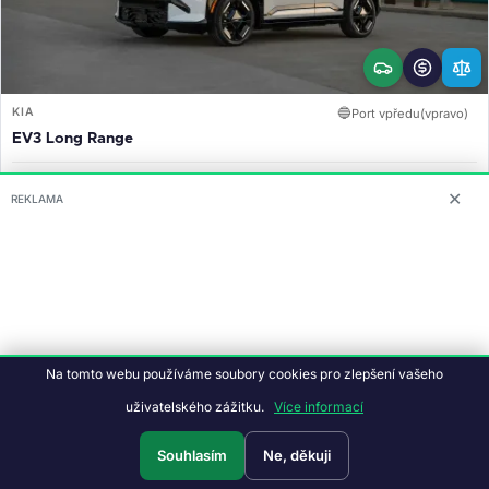
KIA
🔵
Port vpředu(vpravo)
EV3 Long Range
605
81.4
1,10
✕
REKLAMA
km
kWh
mil. Kč
WLTP
BATERIE
CENA OD
Na tomto webu používáme soubory cookies pro zlepšení vašeho
uživatelského zážitku.
Více informací
Souhlasím
Ne, děkuji