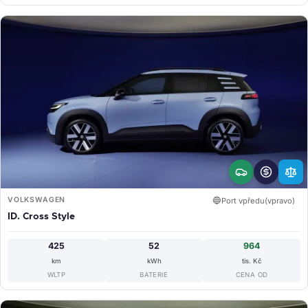
VOLKSWAGEN
🔵
Port vpředu(vpravo)
ID. Cross Style
425
52
964
km
kWh
tis. Kč
WLTP
BATERIE
CENA OD