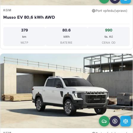
KGM
🔵
Port vpředu(vpravo)
Musso EV 80,6 kWh AWD
379
80.6
990
km
kWh
tis. Kč
WLTP
BATERIE
CENA OD