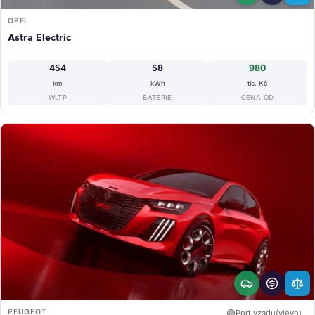
OPEL
Astra Electric
454
58
980
km
kWh
tis. Kč
WLTP
BATERIE
CENA OD
PEUGEOT
🟢
Port vzadu(vlevo)