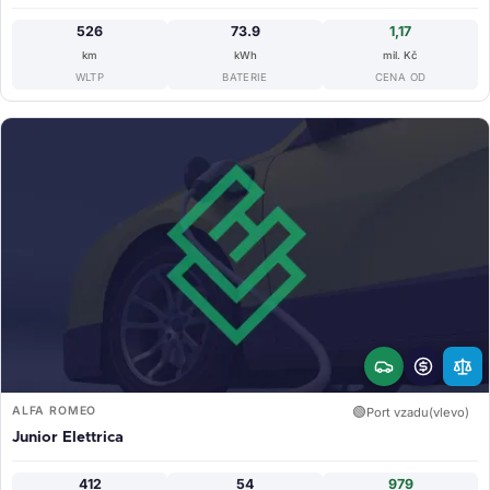
526
73.9
1,17
km
kWh
mil. Kč
WLTP
BATERIE
CENA OD
ALFA ROMEO
🟢
Port vzadu(vlevo)
Junior Elettrica
412
54
979