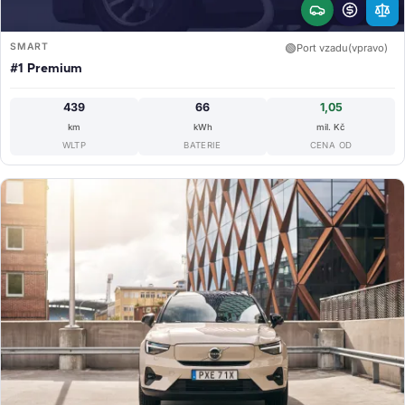
SMART
🟢
Port vzadu(vpravo)
#1 Premium
439
66
1,05
km
kWh
mil. Kč
WLTP
BATERIE
CENA OD