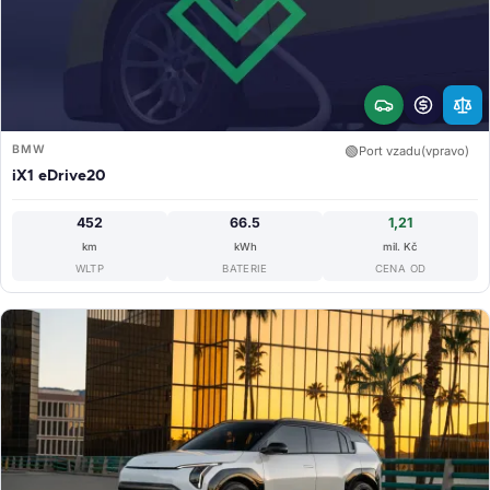
BMW
🟢
Port vzadu(vpravo)
iX1 eDrive20
452
66.5
1,21
km
kWh
mil. Kč
WLTP
BATERIE
CENA OD