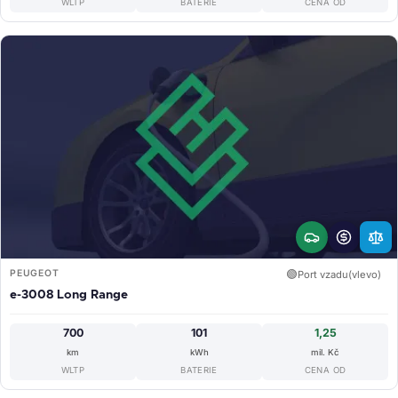
WLTP
BATERIE
CENA OD
PEUGEOT
🟢
Port vzadu(vlevo)
e-3008 Long Range
700
101
1,25
km
kWh
mil. Kč
WLTP
BATERIE
CENA OD