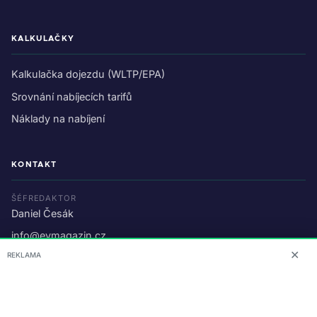
KALKULAČKY
Kalkulačka dojezdu (WLTP/EPA)
Srovnání nabíjecích tarifů
Náklady na nabíjení
KONTAKT
ŠÉFREDAKTOR
Daniel Česák
info@evmagazin.cz
✕
REKLAMA
O nás
Reklama