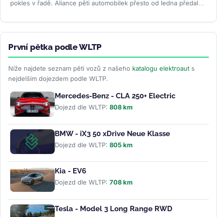
pokles v řadě. Aliance pěti automobilek přesto od ledna předala
zákazníkům...
>>
První pětka podle WLTP
Níže najdete seznam pěti vozů z našeho
katalogu elektroaut
s
nejdelším dojezdem podle WLTP.
Mercedes-Benz - CLA 250+ Electric
Dojezd dle WLTP:
808 km
BMW - iX3 50 xDrive Neue Klasse
Dojezd dle WLTP:
805 km
Kia - EV6
Dojezd dle WLTP:
708 km
Tesla - Model 3 Long Range RWD