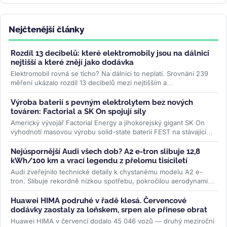
Nejčtenější články
Rozdíl 13 decibelů: které elektromobily jsou na dálnici
nejtišší a které znějí jako dodávka
Elektromobil rovná se ticho? Na dálnici to neplatí. Srovnání 239
měření ukázalo rozdíl 13 decibelů mezi nejtišším a
nejhlučnějším...
>>
Výroba baterií s pevným elektrolytem bez nových
továren: Factorial a SK On spojují síly
Americký vývojář Factorial Energy a jihokorejský gigant SK On
vyhodnotí masovou výrobu solid-state baterií FEST na stávajících
linkách....
>>
Nejúspornější Audi všech dob? A2 e-tron slibuje 12,8
kWh/100 km a vrací legendu z přelomu tisíciletí
Audi zveřejnilo technické detaily k chystanému modelu A2 e-
tron. Slibuje rekordně nízkou spotřebu, pokročilou aerodynamiku
i LFP baterii....
>>
Huawei HIMA podruhé v řadě klesá. Červencové
dodávky zaostaly za loňskem, srpen ale přinese obrat
Huawei HIMA v červenci dodalo 45 046 vozů — druhý meziroční