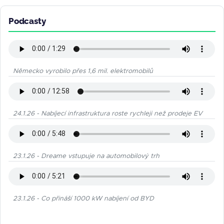
Podcasty
Německo vyrobilo přes 1,6 mil. elektromobilů
24.1.26 - Nabíjecí infrastruktura roste rychleji než prodeje EV
23.1.26 - Dreame vstupuje na automobilový trh
23.1.26 - Co přináší 1000 kW nabíjení od BYD