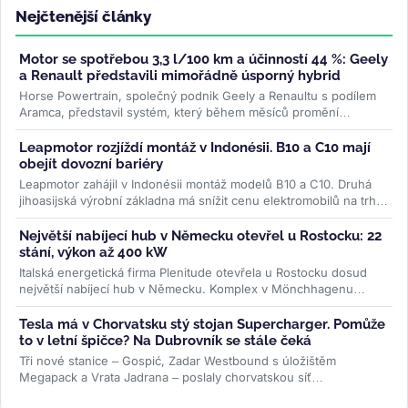
Nejčtenější články
Motor se spotřebou 3,3 l/100 km a účinností 44 %: Geely
a Renault představili mimořádně úsporný hybrid
Horse Powertrain, společný podnik Geely a Renaultu s podílem
Aramca, představil systém, který během měsíců promění
elektromobilovou...
>>
Leapmotor rozjíždí montáž v Indonésii. B10 a C10 mají
obejít dovozní bariéry
Leapmotor zahájil v Indonésii montáž modelů B10 a C10. Druhá
jihoasijská výrobní základna má snížit cenu elektromobilů na trhu
s...
>>
Největší nabíjecí hub v Německu otevřel u Rostocku: 22
stání, výkon až 400 kW
Italská energetická firma Plenitude otevřela u Rostocku dosud
největší nabíjecí hub v Německu. Komplex v Mönchhagenu
nabídne 22...
>>
Tesla má v Chorvatsku stý stojan Supercharger. Pomůže
to v letní špičce? Na Dubrovník se stále čeká
Tři nové stanice – Gospić, Zadar Westbound s úložištěm
Megapack a Vrata Jadrana – poslaly chorvatskou síť
Superchargerů přes sto...
>>