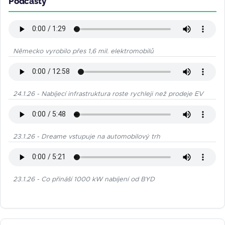
Podcasty
Německo vyrobilo přes 1,6 mil. elektromobilů
24.1.26 - Nabíjecí infrastruktura roste rychleji než prodeje EV
23.1.26 - Dreame vstupuje na automobilový trh
23.1.26 - Co přináší 1000 kW nabíjení od BYD