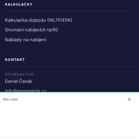
KALKULAČKY
Kalkulačka dojezdu (WLTP/EPA)
Srovnání nabíjecích tarifů
Náklady na nabíjení
KONTAKT
ŠÉFREDAKTOR
Daniel Česák
info@evmagazin.cz
✕
REKLAMA
O nás
Reklama