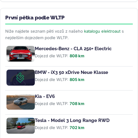
První pětka podle WLTP
Níže najdete seznam pěti vozů z našeho
katalogu elektroaut
s
nejdelším dojezdem podle WLTP.
Mercedes-Benz - CLA 250+ Electric
Dojezd dle WLTP:
808 km
BMW - iX3 50 xDrive Neue Klasse
Dojezd dle WLTP:
805 km
Kia - EV6
Dojezd dle WLTP:
708 km
Tesla - Model 3 Long Range RWD
Dojezd dle WLTP:
702 km