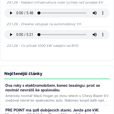
24.1.26 - Nabíjecí infrastruktura roste rychleji než prodeje EV
23.1.26 - Dreame vstupuje na automobilový trh
23.1.26 - Co přináší 1000 kW nabíjení od BYD
Nejčtenější články
Dva roky s elektromobilem, konec leasingu: proč se
novinář nevrátil ke spalováku
Americký novinář Mack Hogan po dvou letech s Chevy Blazer EV
zvažoval návrat ke spalovacímu autu. Nakonec koupil další ojetý
elektromobil...
>>
PRE POINT má 928 dobíjecích stanic. Jenže 400 kW,