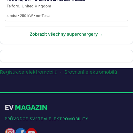
Telford, United Kingdom
4 míst • 250 kW • ne-Tesla
Zobrazit všechny superchargery →
Registrace elektromobilů
·
Srovnání elektromobilů
EV
MAGAZIN
PRŮVODCE SVĚTEM ELEKTROMOBILITY