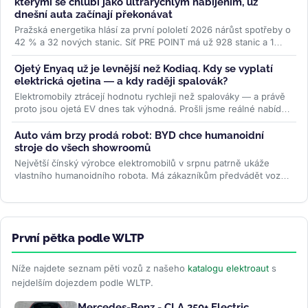
kterými se chlubí jako ultrarychlým nabíjením, už
dnešní auta začínají překonávat
Pražská energetika hlásí za první pololetí 2026 nárůst spotřeby o
42 % a 32 nových stanic. Síť PRE POINT má už 928 stanic a 1
468...
>>
Ojetý Enyaq už je levnější než Kodiaq. Kdy se vyplatí
elektrická ojetina — a kdy raději spalovák?
Elektromobily ztrácejí hodnotu rychleji než spalováky — a právě
proto jsou ojetá EV dnes tak výhodná. Prošli jsme reálné nabídky
na...
>>
Auto vám brzy prodá robot: BYD chce humanoidní
stroje do všech showroomů
Největší čínský výrobce elektromobilů v srpnu patrně ukáže
vlastního humanoidního robota. Má zákazníkům předvádět vozy,
oživovat...
>>
První pětka podle WLTP
Níže najdete seznam pěti vozů z našeho
katalogu elektroaut
s
nejdelším dojezdem podle WLTP.
Mercedes-Benz - CLA 250+ Electric