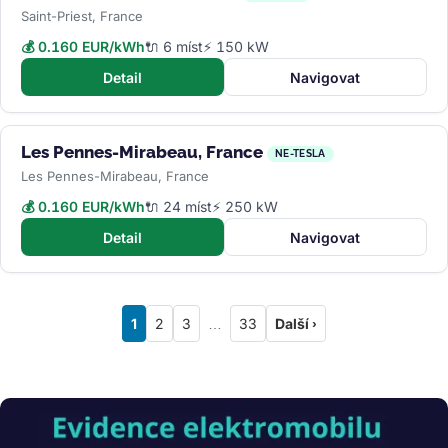
Saint-Priest, France
💰 0.160 EUR/kWh
🔌 6 míst
⚡ 150 kW
Detail
Navigovat
Les Pennes-Mirabeau, France
NE-TESLA
Les Pennes-Mirabeau, France
💰 0.160 EUR/kWh
🔌 24 míst
⚡ 250 kW
Detail
Navigovat
1
2
3
…
33
Další ›
Obrázek