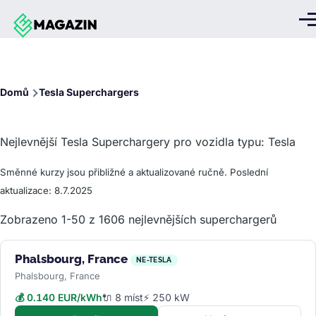
Přejít k hlavnímu obsahu
Me
Drobečková
Domů
Tesla Superchargers
navigace
Nejlevnější Tesla Superchargery pro vozidla typu: Tesla
Směnné kurzy jsou přibližné a aktualizované ručně. Poslední
aktualizace: 8.7.2025
Zobrazeno 1-50 z 1606 nejlevnějších superchargerů
Phalsbourg, France
NE-TESLA
Phalsbourg, France
💰 0.140 EUR/kWh
🔌 8 míst
⚡ 250 kW