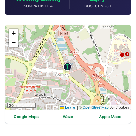
KOMPATIBILITA
DOSTUPNOST
+
−
300 m
Leaflet
|
©
OpenStreetMap
contributors
Google Maps
Waze
Apple Maps