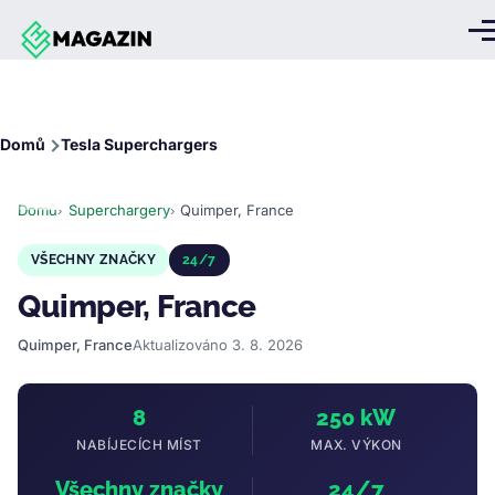
Přejít k hlavnímu obsahu
Me
Drobečková
Domů
Tesla Superchargers
navigace
Domů
Superchargery
Quimper, France
VŠECHNY ZNAČKY
24/7
Quimper, France
Quimper, France
Aktualizováno 3. 8. 2026
8
250 kW
NABÍJECÍCH MÍST
MAX. VÝKON
Všechny značky
24/7