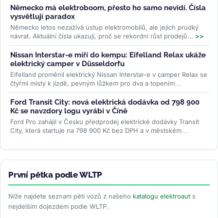
Německo má elektroboom, přesto ho samo nevidí. Čísla
vysvětlují paradox
Německo letos nezažívá ústup elektromobilů, ale jejich prudký
návrat. Aktuální čísla ukazují, proč se rekordní růst prodejů...
>>
Nissan Interstar-e míří do kempu: Eifelland Relax ukáže
elektrický camper v Düsseldorfu
Eifelland proměnil elektrický Nissan Interstar-e v camper Relax se
čtyřmi místy k jízdě, pevným lůžkem pro dva a topením
napájeným z...
>>
Ford Transit City: nová elektrická dodávka od 798 900
Kč se navzdory logu vyrábí v Číně
Ford Pro zahájil v Česku předprodej elektrické dodávky Transit
City, která startuje na 798 900 Kč bez DPH a v městském
provozu ujede až 381...
>>
První pětka podle WLTP
Níže najdete seznam pěti vozů z našeho
katalogu elektroaut
s
nejdelším dojezdem podle WLTP.