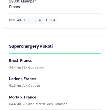
29000 Quimper
France
48.0156330, -4.0816564
GPS
Superchargery v okolí
Brest, France
54.4 km SZ • Gouesnou
Lorient, France
61.5 km JV • Caudan
Morlaix, France
64.4 km S • Saint-Martin-des-Champs