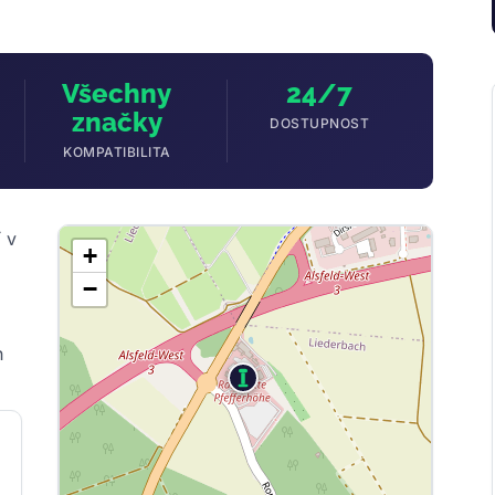
Všechny
24/7
značky
DOSTUPNOST
KOMPATIBILITA
 v
+
−
h