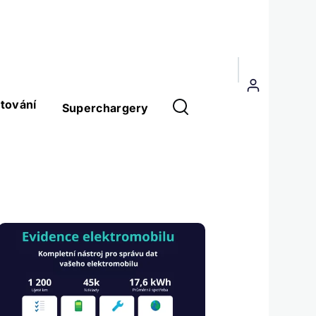
Menu
uživatelského
tování
Superchargery
účtu
Obrázek