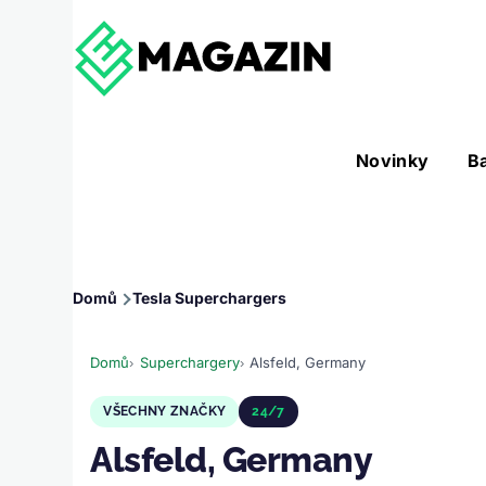
Přejít k hlavnímu obsahu
Hlavní
Novinky
B
Nástroje sub-navigation
navigace
Drobečková
Domů
Tesla Superchargers
navigace
Domů
Superchargery
Alsfeld, Germany
VŠECHNY ZNAČKY
24/7
Alsfeld, Germany