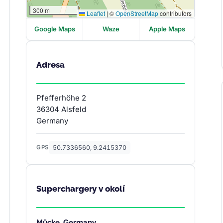
300 m
Leaflet
|
©
OpenStreetMap
contributors
Google Maps
Waze
Apple Maps
Adresa
Pfefferhöhe 2
36304 Alsfeld
Germany
50.7336560, 9.2415370
GPS
Superchargery v okolí
Mücke, Germany