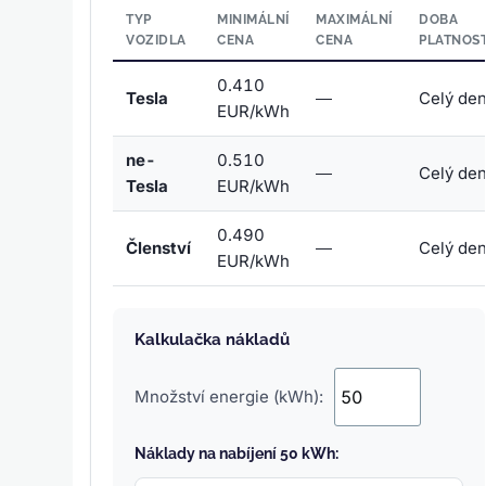
TYP
MINIMÁLNÍ
MAXIMÁLNÍ
DOBA
VOZIDLA
CENA
CENA
PLATNOST
0.410
Tesla
—
Celý de
EUR/kWh
ne-
0.510
—
Celý de
Tesla
EUR/kWh
0.490
Členství
—
Celý de
EUR/kWh
Kalkulačka nákladů
Množství energie (kWh):
Náklady na nabíjení 50 kWh: