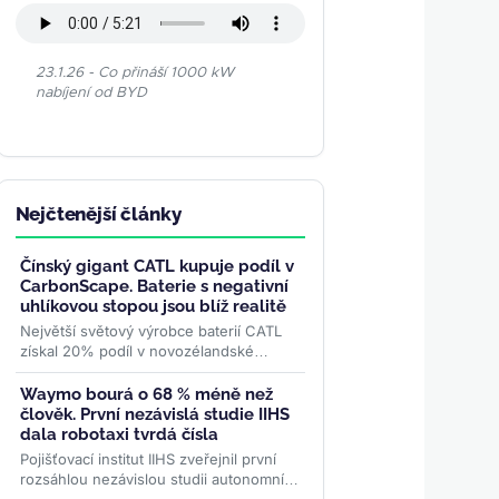
23.1.26 - Co přináší 1000 kW
nabíjení od BYD
Nejčtenější články
Čínský gigant CATL kupuje podíl v
CarbonScape. Baterie s negativní
uhlíkovou stopou jsou blíž realitě
Největší světový výrobce baterií CATL
získal 20% podíl v novozélandské
společnosti CarbonScape. Cílem této
strategické investice je...
>>
Waymo bourá o 68 % méně než
člověk. První nezávislá studie IIHS
dala robotaxi tvrdá čísla
Pojišťovací institut IIHS zveřejnil první
rozsáhlou nezávislou studii autonomních