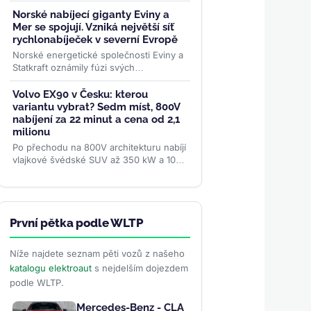
vozidel. Waymo na 50 milionech mil bez
řidiče bouralo o...
>>
Norské nabíjecí giganty Eviny a
Mer se spojují. Vzniká největší síť
rychlonabíječek v severní Evropě
Norské energetické společnosti Eviny a
Statkraft oznámily fúzi svých
rychlodobíjecích sítí. Spojený podnik
Eviny Elektrifisering bude mít...
>>
Volvo EX90 v Česku: kterou
variantu vybrat? Sedm míst, 800V
nabíjení za 22 minut a cena od 2,1
milionu
Po přechodu na 800V architekturu nabíjí
vlajkové švédské SUV až 350 kW a 10–
80 % zvládne za 22 minut. Srovnali jsme
všechny tři verze...
>>
První pětka podle WLTP
Níže najdete seznam pěti vozů z našeho
katalogu elektroaut
s nejdelším dojezdem
podle WLTP.
Mercedes-Benz - CLA