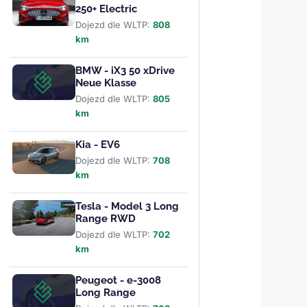
250+ Electric
Dojezd dle WLTP:
808
km
BMW - iX3 50 xDrive
Neue Klasse
Dojezd dle WLTP:
805
km
Kia - EV6
Dojezd dle WLTP:
708
km
Tesla - Model 3 Long
Range RWD
Dojezd dle WLTP:
702
km
Peugeot - e-3008
Long Range