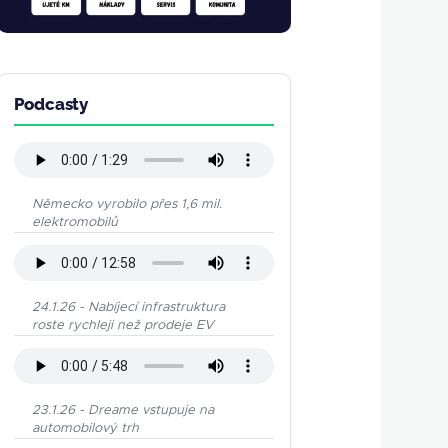
Podcasty
Německo vyrobilo přes 1,6 mil.
elektromobilů
24.1.26 - Nabíjecí infrastruktura
roste rychleji než prodeje EV
23.1.26 - Dreame vstupuje na
automobilový trh