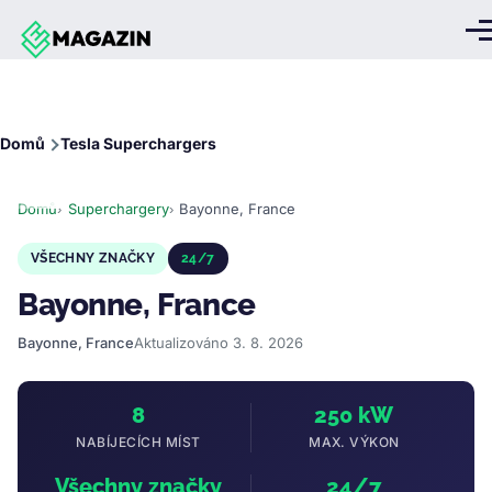
Přejít k hlavnímu obsahu
Me
Drobečková
Domů
Tesla Superchargers
navigace
Domů
Superchargery
Bayonne, France
VŠECHNY ZNAČKY
24/7
Bayonne, France
Bayonne, France
Aktualizováno 3. 8. 2026
8
250 kW
NABÍJECÍCH MÍST
MAX. VÝKON
Všechny značky
24/7