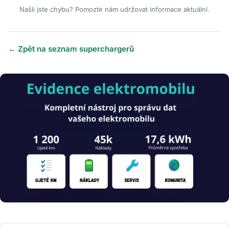
Našli jste chybu? Pomozte nám udržovat informace aktuální.
← Zpět na seznam superchargerů
Obrázek