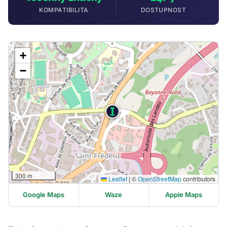
KOMPATIBILITA
DOSTUPNOST
+
−
300 m
Leaflet
|
©
OpenStreetMap
contributors
Google Maps
Waze
Apple Maps