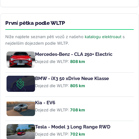
automobilka...
>>
První pětka podle WLTP
Níže najdete seznam pěti vozů z našeho
katalogu elektroaut
s
nejdelším dojezdem podle WLTP.
Mercedes-Benz - CLA 250+ Electric
Dojezd dle WLTP:
808 km
BMW - iX3 50 xDrive Neue Klasse
Dojezd dle WLTP:
805 km
Kia - EV6
Dojezd dle WLTP:
708 km
Tesla - Model 3 Long Range RWD
Dojezd dle WLTP:
702 km