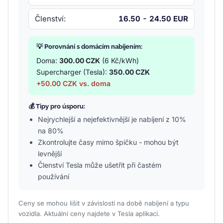
Členství:
16.50 - 24.50 EUR
💡 Porovnání s domácím nabíjením:
Doma:
300.00 CZK
(6 Kč/kWh)
Supercharger (Tesla):
350.00 CZK
+50.00 CZK vs. doma
💰 Tipy pro úsporu:
Nejrychlejší a nejefektivnější je nabíjení z 10%
na 80%
Zkontrolujte časy mimo špičku - mohou být
levnější
Členství Tesla může ušetřit při častém
používání
Ceny se mohou lišit v závislosti na době nabíjení a typu
vozidla. Aktuální ceny najdete v Tesla aplikaci.