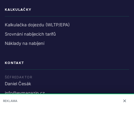
KALKULAČKY
Kalkulačka dojezdu (WLTP/EPA)
Srovnání nabíjecích tarifů
Náklady na nabíjení
KONTAKT
ŠÉFREDAKTOR
Daniel Česák
info@evmagazin.cz
✕
REKLAMA
O nás
Reklama