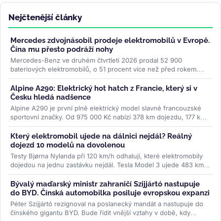
Nejčtenější články
Mercedes zdvojnásobil prodeje elektromobilů v Evropě.
Čína mu přesto podráží nohy
Mercedes-Benz ve druhém čtvrtletí 2026 prodal 52 900
bateriových elektromobilů, o 51 procent více než před rokem.
Evropa rostla o 87 procent...
>>
Alpine A290: Elektrický hot hatch z Francie, který si v
Česku hledá nadšence
Alpine A290 je první plně elektrický model slavné francouzské
sportovní značky. Od 975 000 Kč nabízí 378 km dojezdu, 177 koní
a jízdní...
>>
Který elektromobil ujede na dálnici nejdál? Reálný
dojezd 10 modelů na dovolenou
Testy Bjørna Nylanda při 120 km/h odhalují, které elektromobily
dojedou na jednu zastávku nejdál. Tesla Model 3 ujede 483 km,
některá SUV o...
>>
Bývalý maďarský ministr zahraničí Szijjártó nastupuje
do BYD. Čínská automobilka posiluje evropskou expanzi
Péter Szijjártó rezignoval na poslanecký mandát a nastupuje do
čínského gigantu BYD. Bude řídit vnější vztahy v době, kdy