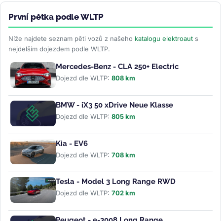
První pětka podle WLTP
Níže najdete seznam pěti vozů z našeho
katalogu elektroaut
s
nejdelším dojezdem podle WLTP.
Mercedes-Benz - CLA 250+ Electric
Dojezd dle WLTP:
808 km
BMW - iX3 50 xDrive Neue Klasse
Dojezd dle WLTP:
805 km
Kia - EV6
Dojezd dle WLTP:
708 km
Tesla - Model 3 Long Range RWD
Dojezd dle WLTP:
702 km
Peugeot - e-3008 Long Range