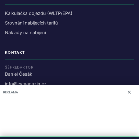
Kalkulačka dojezdu (WLTP/EPA)
Srovnání nabíjecích tarifů
Náklady na nabíjení
KONTAKT
ŠÉFREDAKTOR
Daniel Česák
info@evmagazin.cz
✕
REKLAMA
O nás
Reklama