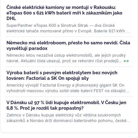
Čínské elektrické kamiony se montují v Rakousku:
eTopas 600 s 621 kWh baterií míří k zákazníkům jako
DHL
SuperPanther eTopas 600 a Sinotruk Sitrak — dva čínské
elektrické tahače montované přímo v Evropě. Baterie 621 kWh od
CATL, reálný...
>>
Německo má elektroboom, přesto ho samo nevidí. Čísla
vysvětlují paradox
Německo letos nezažívá ústup elektromobilů, ale jejich prudký
návrat. Aktuální čísla ukazují, proč se rekordní růst prodejů...
>>
Výroba baterií s pevným elektrolytem bez nových
továren: Factorial a SK On spojují síly
Americký vývojář Factorial Energy a jihokorejský gigant SK On
vyhodnotí masovou výrobu solid-state baterií FEST na stávajících
linkách....
>>
V Dánsku už 97 % lidí kupuje elektromobil. V Česku jen
6,8 %. Proč je rozdíl tak propastný?
Zatímco v Dánsku kupuje elektrický vůz většina soukromých
zákazníků a Norsko drží dominanci bateriového pohonu, české
registrace podle...
>>