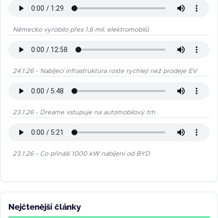
Německo vyrobilo přes 1,6 mil. elektromobilů
24.1.26 - Nabíjecí infrastruktura roste rychleji než prodeje EV
23.1.26 - Dreame vstupuje na automobilový trh
23.1.26 - Co přináší 1000 kW nabíjení od BYD
Nejčtenější články