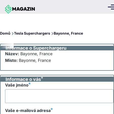
Přejít k hlavnímu obsahu
Me
Drobečková
Domů
Tesla Superchargers
Bayonne, France
navigace
Informace o Superchargeru
Název:
Bayonne, France
Místo:
Bayonne, France
Informace o vás
Vaše jméno
Vaše e-mailová adresa