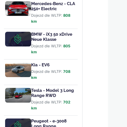
Mercedes-Benz - CLA
250+ Electric
Dojezd dle WLTP:
808
km
BMW - iX3 50 xDrive
Neue Klasse
Dojezd dle WLTP:
805
km
Kia - EV6
Dojezd dle WLTP:
708
km
Tesla - Model 3 Long
Range RWD
Dojezd dle WLTP:
702
km
Peugeot - e-3008
Long Range