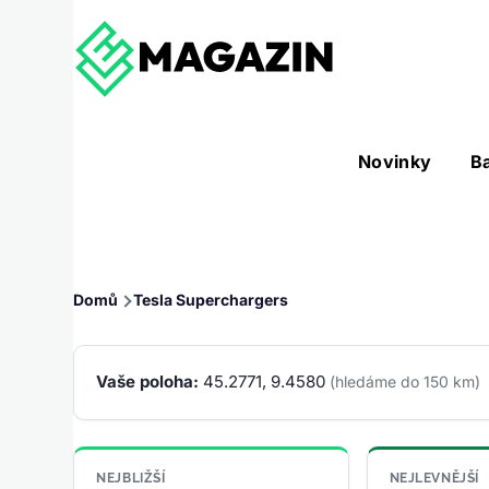
Přejít k hlavnímu obsahu
Hlavní
Novinky
B
Nástroje sub-navigation
navigace
Drobečková
Domů
Tesla Superchargers
navigace
Vaše poloha:
45.2771, 9.4580
(hledáme do 150 km)
NEJBLIŽŠÍ
NEJLEVNĚJŠÍ