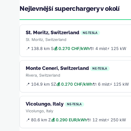
Nejlevnější superchargery v okolí
St. Moritz, Switzerland
NE-TESLA
St. Moritz, Switzerland
📍 138.8 km S
💰 0.270 CHF/kWh
🔌 4 míst
⚡ 125 kW
Monte Ceneri, Switzerland
NE-TESLA
Rivera, Switzerland
📍 104.9 km SZ
💰 0.270 CHF/kWh
🔌 6 míst
⚡ 125 kW
Vicolungo, Italy
NE-TESLA
Vicolungo, Italy
📍 80.6 km Z
💰 0.290 EUR/kWh
🔌 12 míst
⚡ 250 kW