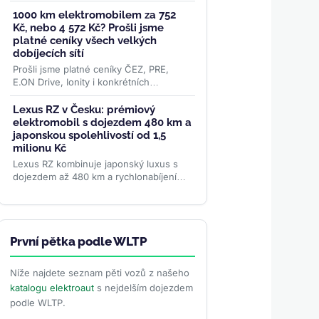
elektromobilů, o 51 procent více než
před rokem. Evropa rostla o 87
1000 km elektromobilem za 752
procent...
>>
Kč, nebo 4 572 Kč? Prošli jsme
platné ceníky všech velkých
dobíjecích sítí
Prošli jsme platné ceníky ČEZ, PRE,
E.ON Drive, Ionity i konkrétních
superchargerů Tesly a oficiální data ČSÚ
o cenách paliv. Rozdíl je...
>>
Lexus RZ v Česku: prémiový
elektromobil s dojezdem 480 km a
japonskou spolehlivostí od 1,5
milionu Kč
Lexus RZ kombinuje japonský luxus s
dojezdem až 480 km a rychlonabíjením
150 kW. Nabízí dvě varianty — FWD
nebo AWD — od 1,5 milionu Kč....
>>
První pětka podle WLTP
Níže najdete seznam pěti vozů z našeho
katalogu elektroaut
s nejdelším dojezdem
podle WLTP.