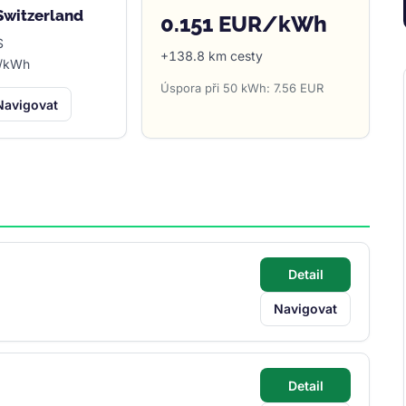
 Switzerland
0.151 EUR/kWh
S
+138.8 km cesty
F/kWh
Úspora při 50 kWh: 7.56 EUR
Navigovat
Detail
Navigovat
Detail