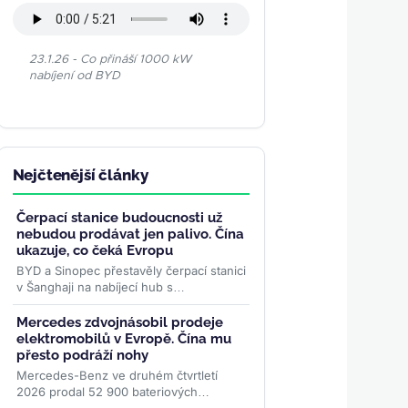
23.1.26 - Co přináší 1000 kW
nabíjení od BYD
Nejčtenější články
Čerpací stanice budoucnosti už
nebudou prodávat jen palivo. Čína
ukazuje, co čeká Evropu
BYD a Sinopec přestavěly čerpací stanici
v Šanghaji na nabíjecí hub s
odpočinkovou zónou a bateriovým
úložištěm. Podobný model může...
>>
Mercedes zdvojnásobil prodeje
elektromobilů v Evropě. Čína mu
přesto podráží nohy
Mercedes-Benz ve druhém čtvrtletí
2026 prodal 52 900 bateriových