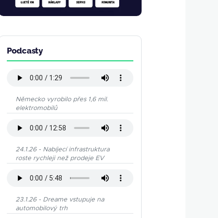
Podcasty
Německo vyrobilo přes 1,6 mil.
elektromobilů
24.1.26 - Nabíjecí infrastruktura
roste rychleji než prodeje EV
23.1.26 - Dreame vstupuje na
automobilový trh