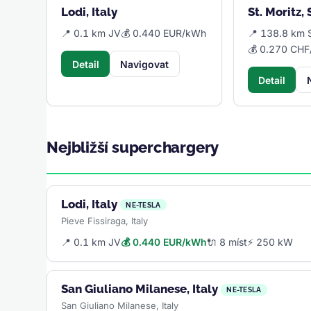
Lodi, Italy
St. Moritz,
📍 0.1 km JV
💰 0.440 EUR/kWh
📍 138.8 km 
💰 0.270 CH
Detail
Navigovat
Detail
Nejbližší superchargery
Lodi, Italy
NE-TESLA
Pieve Fissiraga, Italy
📍 0.1 km JV
💰 0.440 EUR/kWh
🔌 8 míst
⚡ 250 kW
San Giuliano Milanese, Italy
NE-TESLA
San Giuliano Milanese, Italy