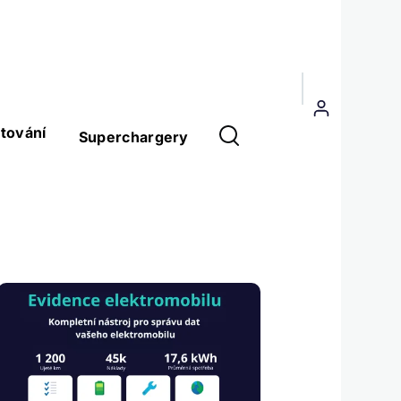
Menu
uživatelského
tování
Superchargery
účtu
Obrázek