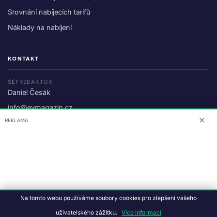
Srovnání nabíjecích tarifů
Náklady na nabíjení
KONTAKT
ŠÉFREDAKTOR
Daniel Česák
info@evmagazin.cz
✕
REKLAMA
O nás
Reklama
© 2026 EV Magazin.
Podmínky a ochrana dat
.
Na tomto webu používáme soubory cookies pro zlepšení vašeho
Data:
CC BY-NC-SA 4.0
·
© OpenStreetMap
uživatelského zážitku.
Více informací