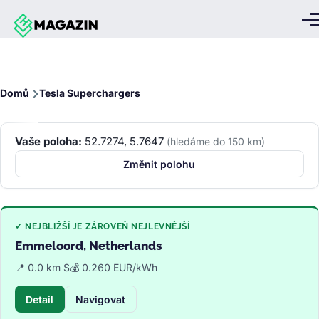
Přejít k hlavnímu obsahu
Me
Drobečková
Domů
Tesla Superchargers
navigace
Vaše poloha:
52.7274, 5.7647
(hledáme do 150 km)
Změnit polohu
✓ NEJBLIŽŠÍ JE ZÁROVEŇ NEJLEVNĚJŠÍ
Emmeloord, Netherlands
📍 0.0 km S
💰 0.260 EUR/kWh
Detail
Navigovat