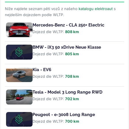
Níže najdete seznam pěti vozů z našeho
katalogu elektroaut
s
nejdelším dojezdem podle WLTP.
Mercedes-Benz - CLA 250+ Electric
Dojezd dle WLTP:
808 km
BMW - iX3 50 xDrive Neue Klasse
Dojezd dle WLTP:
805 km
Kia - EV6
Dojezd dle WLTP:
708 km
Tesla - Model 3 Long Range RWD
Dojezd dle WLTP:
702 km
Peugeot - e-3008 Long Range
Dojezd dle WLTP:
700 km