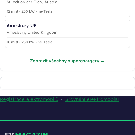
St. Veit an der Glan, Austria
12 míst • 250 kW • ne-Tesla
Amesbury, UK
Amesbury, United Kingdom
16 míst • 250 kW • ne-Tesla
Zobrazit všechny superchargery →
Registrace elektromobilů
·
Srovnání elektromobilů