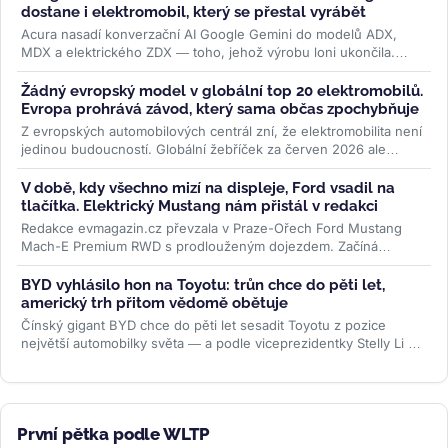
dostane i elektromobil, který se přestal vyrábět
Acura nasadí konverzační AI Google Gemini do modelů ADX,
MDX a elektrického ZDX — toho, jehož výrobu loni ukončila.
Přidává se k vlně,...
>>
Žádný evropský model v globální top 20 elektromobilů.
Evropa prohrává závod, který sama občas zpochybňuje
Z evropských automobilových centrál zní, že elektromobilita není
jedinou budoucností. Globální žebříček za červen 2026 ale
ukazuje...
>>
V době, kdy všechno mizí na displeje, Ford vsadil na
tlačítka. Elektrický Mustang nám přistál v redakci
Redakce evmagazin.cz převzala v Praze-Ořech Ford Mustang
Mach-E Premium RWD s prodlouženým dojezdem. Začíná
půlroční test, ve kterém...
>>
BYD vyhlásilo hon na Toyotu: trůn chce do pěti let,
americký trh přitom vědomě obětuje
Čínský gigant BYD chce do pěti let sesadit Toyotu z pozice
největší automobilky světa — a podle viceprezidentky Stelly Li k
tomu...
>>
První pětka podle WLTP