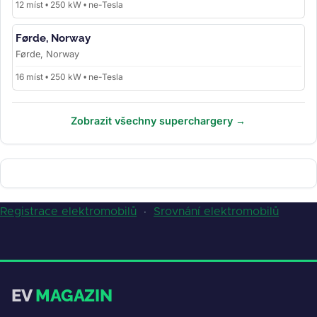
12 míst • 250 kW • ne-Tesla
Førde, Norway
Førde, Norway
16 míst • 250 kW • ne-Tesla
Zobrazit všechny superchargery →
Registrace elektromobilů
·
Srovnání elektromobilů
EV
MAGAZIN