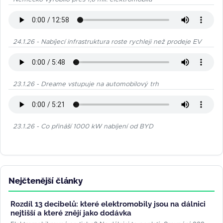
24.1.26 - Nabíjecí infrastruktura roste rychleji než prodeje EV
23.1.26 - Dreame vstupuje na automobilový trh
23.1.26 - Co přináší 1000 kW nabíjení od BYD
Nejčtenější články
Rozdíl 13 decibelů: které elektromobily jsou na dálnici
nejtišší a které znějí jako dodávka