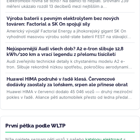
Elektromobil rovná se ticho? Na dálnici to neplatí. Srovnání 239
měření ukázalo rozdíl 13 decibelů mezi nejtišším a
nejhlučnějším...
>>
Výroba baterií s pevným elektrolytem bez nových
továren: Factorial a SK On spojují síly
Americký vývojář Factorial Energy a jihokorejský gigant SK On
vyhodnotí masovou výrobu solid-state baterií FEST na stávajících
linkách....
>>
Nejúspornější Audi všech dob? A2 e-tron slibuje 12,8
kWh/100 km a vrací legendu z přelomu tisíciletí
Audi zveřejnilo technické detaily k chystanému modelu A2 e-
tron. Slibuje rekordně nízkou spotřebu, pokročilou aerodynamiku
i LFP baterii....
>>
Huawei HIMA podruhé v řadě klesá. Červencové
dodávky zaostaly za loňskem, srpen ale přinese obrat
Huawei HIMA v červenci dodalo 45 046 vozů — druhý meziroční
pokles v řadě. Aliance pěti automobilek přesto od ledna předala
zákazníkům...
>>
První pětka podle WLTP
Níže najdete seznam pěti vozů z našeho
katalogu elektroaut
s