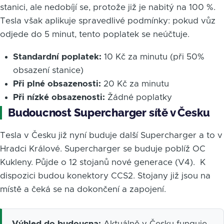
stanici, ale nedobíjí se, protože již je nabitý na 100 %.
Tesla však aplikuje spravedlivé podmínky: pokud vůz
odjede do 5 minut, tento poplatek se neúčtuje.
Standardní poplatek:
10 Kč za minutu (při 50%
obsazení stanice)
Při plné obsazenosti:
20 Kč za minutu
Při nízké obsazenosti:
Žádné poplatky
Budoucnost Supercharger sítě v Česku
Tesla v Česku již nyní buduje další Supercharger a to v
Hradci Králové. Supercharger se buduje poblíž OC
Kukleny. Půjde o 12 stojanů nové generace (V4). K
dispozici budou konektory CCS2. Stojany již jsou na
místě a čeká se na dokončení a zapojení.
Výhled do budoucna:
Aktuálně v Česku funguje