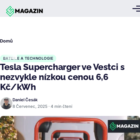
Přejít k hlavnímu obsahu
Me
Drobečková
Domů
navigace
BATERIE A TECHNOLOGIE
Tesla Supercharger ve Vestci s
nezvykle nízkou cenou 6,6
Kč/kWh
Daniel Česák
8 Červenec, 2025 · 4 min čtení