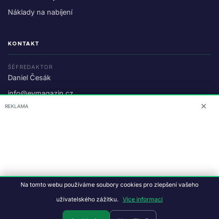
Náklady na nabíjení
KONTAKT
ŠÉFREDAKTOR
Daniel Česák
info@evmagazin.cz
✕
REKLAMA
O nás
Reklama
© 2026 EV Magazin.
Podmínky a ochrana dat
.
Na tomto webu používáme soubory cookies pro zlepšení vašeho
Data:
CC BY-NC-SA 4.0
·
© OpenStreetMap
uživatelského zážitku.
Více informací
Tvorba webu:
Studiografix