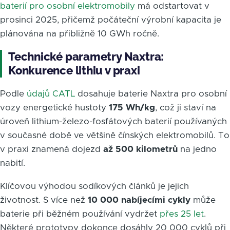
baterií pro osobní elektromobily
má odstartovat v
prosinci 2025, přičemž počáteční výrobní kapacita je
plánována na přibližně 10 GWh ročně.
Technické parametry Naxtra:
Konkurence lithiu v praxi
Podle
údajů CATL
dosahuje baterie Naxtra pro osobní
vozy energetické hustoty
175 Wh/kg
, což ji staví na
úroveň lithium-železo-fosfátových baterií používaných
v současné době ve většině čínských elektromobilů. To
v praxi znamená dojezd
až 500 kilometrů
na jedno
nabití.
Klíčovou výhodou sodíkových článků je jejich
životnost. S více než
10 000 nabíjecími cykly
může
baterie při běžném používání vydržet
přes 25 let
.
Některé prototypy dokonce dosáhly 20 000 cyklů při