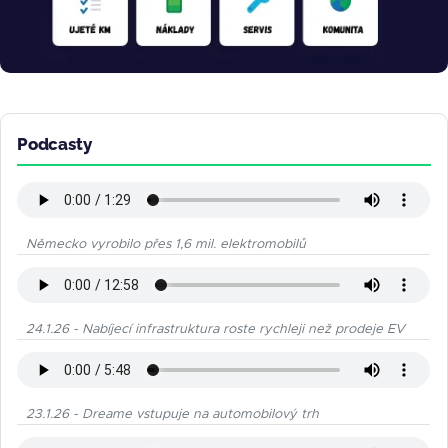
Podcasty
Německo vyrobilo přes 1,6 mil. elektromobilů
24.1.26 - Nabíjecí infrastruktura roste rychleji než prodeje EV
23.1.26 - Dreame vstupuje na automobilový trh