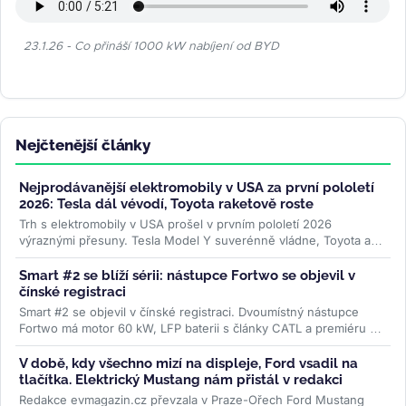
23.1.26 - Co přináší 1000 kW nabíjení od BYD
Nejčtenější články
Nejprodávanější elektromobily v USA za první pololetí
2026: Tesla dál vévodí, Toyota raketově roste
Trh s elektromobily v USA prošel v prvním pololetí 2026
výraznými přesuny. Tesla Model Y suverénně vládne, Toyota a
Lexus raketově rostou,...
>>
Smart #2 se blíží sérii: nástupce Fortwo se objevil v
čínské registraci
Smart #2 se objevil v čínské registraci. Dvoumístný nástupce
Fortwo má motor 60 kW, LFP baterii s články CATL a premiéru v
říjnu....
>>
V době, kdy všechno mizí na displeje, Ford vsadil na
tlačítka. Elektrický Mustang nám přistál v redakci
Redakce evmagazin.cz převzala v Praze-Ořech Ford Mustang