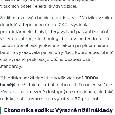
trakčních baterií elektrických vozidel.
Sodík má ze své chemické podstaty nižší riziko vzniku
dendritů a tepelného úniku. CATL vyvinula
proprietární elektrolyt, který vytváří pasivní izolační
vrstvu a zahrnuje technologii blokování dendritů. Při
testech penetrace jehlou a vrtákem při plném nabití
baterie vykazovala parametry "bez kouře a bez ohně",
což výrazně překračuje běžné bezpečnostní
standardy.
Z hlediska udržitelnosti je sodík více než
1000×
hojnější
než lithium, kobalt nebo nikl. To nejen snižuje
závislost na omezeně dostupných surovinách, ale také
redukuje uhlíkovou stopu výroby o 60 procent.
Ekonomika sodíku: Výrazně nižší náklady