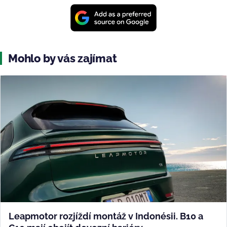
Mohlo by vás zajímat
Leapmotor rozjíždí montáž v Indonésii. B10 a