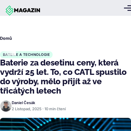
Přejít k hlavnímu obsahu
Me
Drobečková
Domů
navigace
BATERIE A TECHNOLOGIE
Baterie za desetinu ceny, která
vydrží 25 let. To, co CATL spustilo
do výroby, mělo přijít až ve
třicátých letech
Daniel Česák
2 Listopad, 2025 · 10 min čtení