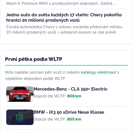
Mach-E Premium RWD s prodlouženým dojezdem. Začíná
půlroční test, ve kterém...
>>
Jedno auto do světa každých 17 vteřin: Chery pokořilo
hranici 20 milionů prodaných vozů
Čínská automobilka Chery v sobotu oznámila překonání milníku
20 milionů prodaných vozů – jubilejním kusem se stal právě
uváděný...
>>
První pětka podle WLTP
Níže najdete seznam pěti vozů z našeho
katalogu elektroaut
s
nejdelším dojezdem podle WLTP.
Mercedes-Benz - CLA 250+ Electric
Dojezd dle WLTP:
808 km
BMW - iX3 50 xDrive Neue Klasse
Dojezd dle WLTP:
805 km