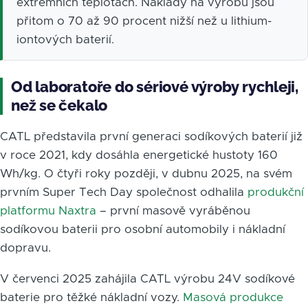
extrémních teplotách. Náklady na výrobu jsou
přitom o 70 až 90 procent nižší než u lithium-
iontových baterií.
Od laboratoře do sériové výroby rychleji,
než se čekalo
CATL představila první generaci sodíkových baterií již
v roce 2021, kdy dosáhla energetické hustoty 160
Wh/kg. O čtyři roky později, v dubnu 2025, na svém
prvním Super Tech Day společnost odhalila
produkční
platformu Naxtra
– první masově vyráběnou
sodíkovou baterii pro osobní automobily i nákladní
dopravu.
V červenci 2025 zahájila CATL výrobu 24V sodíkové
baterie pro těžké nákladní vozy.
Masová produkce