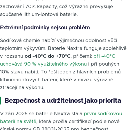
zachování 70% kapacity, což výrazně převyšuje
současné lithium-iontové baterie.
Extrémní podmínky nejsou problém
Sodíková chemie nabízí výjimečnou odolnost vůči
teplotním výkyvům. Baterie Naxtra funguje spolehlivě
v rozsahu
od -40°C do +70°C
, přičemž
při -40°C
uchovává 90 % využitelného výkonu
i při pouhých
10% stavu nabití. To řeší jeden z hlavních problémů
lithium-iontových baterií, které v mrazu výrazně
ztrácejí na výkonu.
Bezpečnost a udržitelnost jako priorita
V září 2025 se baterie Naxtra stala
první sodíkovou
baterií na světě
, která prošla certifikací podle nové
čínské normy GB 38031-2025 pro bezpečnost