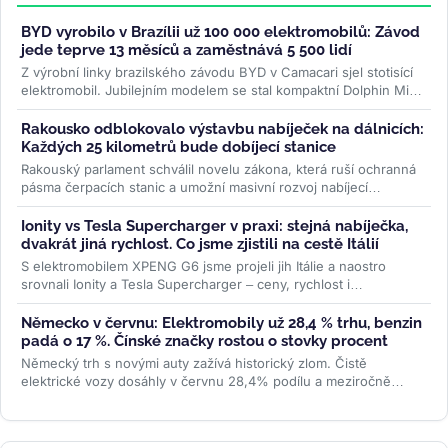
BYD vyrobilo v Brazílii už 100 000 elektromobilů: Závod
jede teprve 13 měsíců a zaměstnává 5 500 lidí
Z výrobní linky brazilského závodu BYD v Camacari sjel stotisící
elektromobil. Jubilejním modelem se stal kompaktní Dolphin Mini
a...
>>
Rakousko odblokovalo výstavbu nabíječek na dálnicích:
Každých 25 kilometrů bude dobíjecí stanice
Rakouský parlament schválil novelu zákona, která ruší ochranná
pásma čerpacích stanic a umožní masivní rozvoj nabíjecí
infrastruktury....
>>
Ionity vs Tesla Supercharger v praxi: stejná nabíječka,
dvakrát jiná rychlost. Co jsme zjistili na cestě Itálií
S elektromobilem XPENG G6 jsme projeli jih Itálie a naostro
srovnali Ionity a Tesla Supercharger – ceny, rychlost i
spolehlivost. Na stejné...
>>
Německo v červnu: Elektromobily už 28,4 % trhu, benzin
padá o 17 %. Čínské značky rostou o stovky procent
Německý trh s novými auty zažívá historický zlom. Čistě
elektrické vozy dosáhly v červnu 28,4% podílu a meziročně
vyskočily o 78 %....
>>