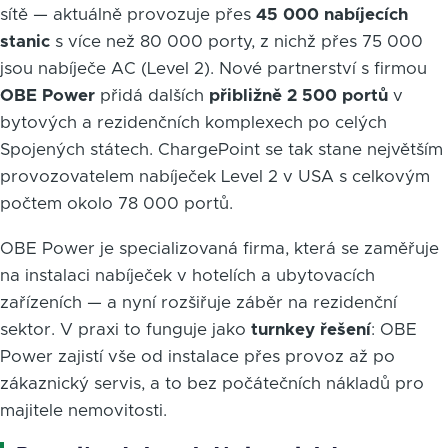
sítě — aktuálně provozuje přes
45 000 nabíjecích
stanic
s více než 80 000 porty, z nichž přes 75 000
jsou nabíječe AC (Level 2). Nové partnerství s firmou
OBE Power
přidá dalších
přibližně 2 500 portů
v
bytových a rezidenčních komplexech po celých
Spojených státech. ChargePoint se tak stane největším
provozovatelem nabíječek Level 2 v USA s celkovým
počtem okolo 78 000 portů.
OBE Power je specializovaná firma, která se zaměřuje
na instalaci nabíječek v hotelích a ubytovacích
zařízeních — a nyní rozšiřuje záběr na rezidenční
sektor. V praxi to funguje jako
turnkey řešení
: OBE
Power zajistí vše od instalace přes provoz až po
zákaznický servis, a to bez počátečních nákladů pro
majitele nemovitosti.