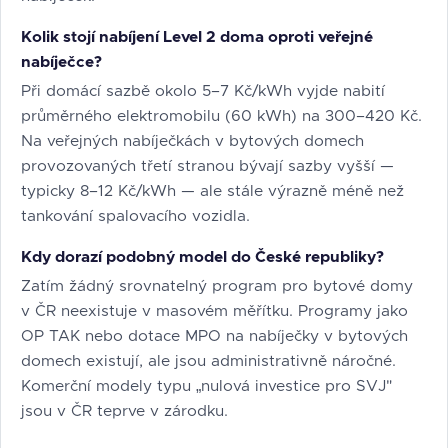
Kolik stojí nabíjení Level 2 doma oproti veřejné
nabíječce?
Při domácí sazbě okolo 5–7 Kč/kWh vyjde nabití
průměrného elektromobilu (60 kWh) na 300–420 Kč.
Na veřejných nabíječkách v bytových domech
provozovaných třetí stranou bývají sazby vyšší —
typicky 8–12 Kč/kWh — ale stále výrazně méně než
tankování spalovacího vozidla.
Kdy dorazí podobný model do České republiky?
Zatím žádný srovnatelný program pro bytové domy
v ČR neexistuje v masovém měřítku. Programy jako
OP TAK nebo dotace MPO na nabíječky v bytových
domech existují, ale jsou administrativně náročné.
Komerční modely typu „nulová investice pro SVJ"
jsou v ČR teprve v zárodku.