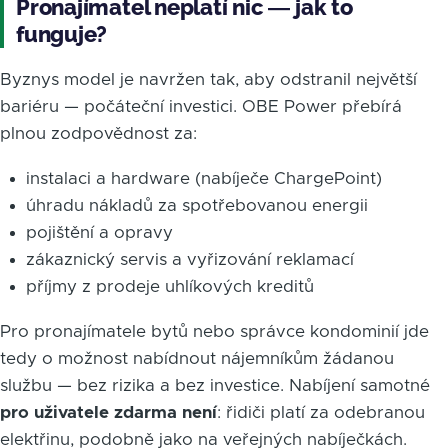
Pronajímatel neplatí nic — jak to
funguje?
Byznys model je navržen tak, aby odstranil největší
bariéru — počáteční investici. OBE Power přebírá
plnou zodpovědnost za:
instalaci a hardware (nabíječe ChargePoint)
úhradu nákladů za spotřebovanou energii
pojištění a opravy
zákaznický servis a vyřizování reklamací
příjmy z prodeje uhlíkových kreditů
Pro pronajímatele bytů nebo správce kondominií jde
tedy o možnost nabídnout nájemníkům žádanou
službu — bez rizika a bez investice. Nabíjení samotné
pro uživatele zdarma není
: řidiči platí za odebranou
elektřinu, podobně jako na veřejných nabíječkách.