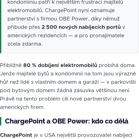
kondominiu patří k největším frustrací majitelů
elektromobilů. ChargePoint nyní oznamuje
partnerství s firmou OBE Power, díky němuž
přibude přes
2 500 nových nabíjecích portů
v
amerických rezidencích — a pro pronajímatele
zcela zdarma.
Přibližně
80 % dobíjení elektromobilů
probíhá doma.
Jenže majitelé bytů a kondominií na tom jsou výrazně
hůř než lidé s vlastním domem a garáží — v parkovišti
pod bytovým domem žádná zásuvka většinou není.
Právě na tento problém cílí nové partnerství dvou
amerických firem.
ChargePoint a OBE Power: kdo co dělá
ChargePoint
je v USA největší provozovatel nabíjecí