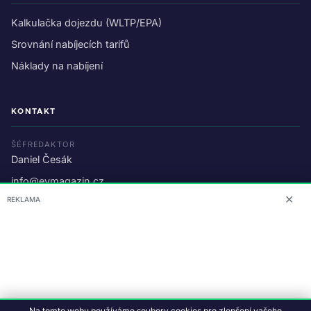
Kalkulačka dojezdu (WLTP/EPA)
Srovnání nabíjecích tarifů
Náklady na nabíjení
KONTAKT
ŠÉFREDAKTOR
Daniel Česák
info@evmagazin.cz
✕
REKLAMA
O nás
Reklama
© 2026 EV Magazin.
Podmínky a ochrana dat
.
Na tomto webu používáme soubory cookies pro zlepšení vašeho