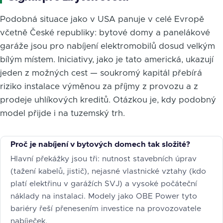
Podobná situace jako v USA panuje v celé Evropě
včetně České republiky: bytové domy a panelákové
garáže jsou pro nabíjení elektromobilů dosud velkým
bílým místem. Iniciativy, jako je tato americká, ukazují
jeden z možných cest — soukromý kapitál přebírá
riziko instalace výměnou za příjmy z provozu a z
prodeje uhlíkových kreditů. Otázkou je, kdy podobný
model přijde i na tuzemský trh.
Proč je nabíjení v bytových domech tak složité?
Hlavní překážky jsou tři: nutnost stavebních úprav
(tažení kabelů, jistič), nejasné vlastnické vztahy (kdo
platí elektřinu v garážích SVJ) a vysoké počáteční
náklady na instalaci. Modely jako OBE Power tyto
bariéry řeší přenesením investice na provozovatele
nabíječek.