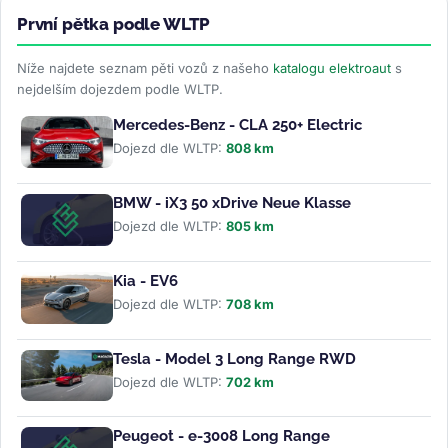
První pětka podle WLTP
Níže najdete seznam pěti vozů z našeho
katalogu elektroaut
s
nejdelším dojezdem podle WLTP.
Mercedes-Benz - CLA 250+ Electric
Dojezd dle WLTP:
808 km
BMW - iX3 50 xDrive Neue Klasse
Dojezd dle WLTP:
805 km
Kia - EV6
Dojezd dle WLTP:
708 km
Tesla - Model 3 Long Range RWD
Dojezd dle WLTP:
702 km
Peugeot - e-3008 Long Range