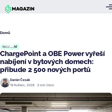
Přejít k hlavnímu obsahu
Me
Drobečková
Domů
navigace
NABÍJENÍ
ChargePoint a OBE Power vyřeší
nabíjení v bytových domech:
přibude 2 500 nových portů
Daniel Česák
19 Květen, 2026 · 3 min čtení