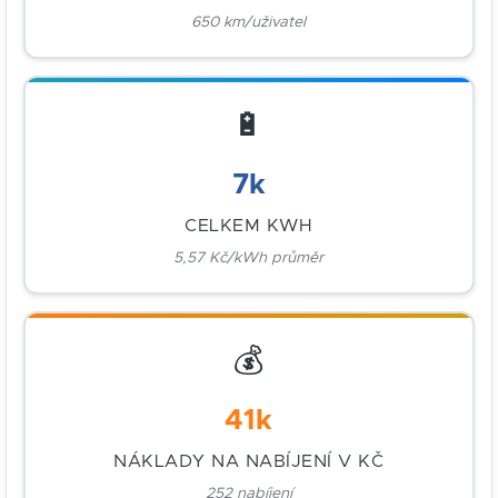
650 km/uživatel
🔋
7k
CELKEM KWH
5,57 Kč/kWh průměr
💰
41k
NÁKLADY NA NABÍJENÍ V KČ
252 nabíjení