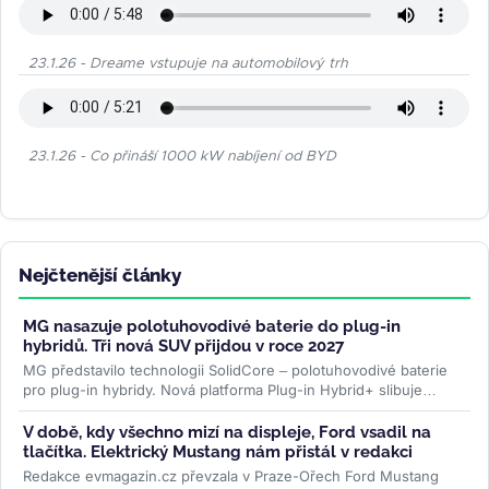
23.1.26 - Dreame vstupuje na automobilový trh
23.1.26 - Co přináší 1000 kW nabíjení od BYD
Nejčtenější články
MG nasazuje polotuhovodivé baterie do plug-in
hybridů. Tři nová SUV přijdou v roce 2027
MG představilo technologii SolidCore – polotuhovodivé baterie
pro plug-in hybridy. Nová platforma Plug-in Hybrid+ slibuje
stabilní výkon i v...
>>
V době, kdy všechno mizí na displeje, Ford vsadil na
tlačítka. Elektrický Mustang nám přistál v redakci
Redakce evmagazin.cz převzala v Praze-Ořech Ford Mustang