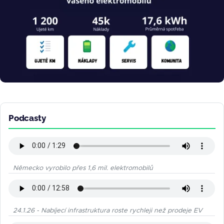
Podcasty
Německo vyrobilo přes 1,6 mil. elektromobilů
24.1.26 - Nabíjecí infrastruktura roste rychleji než prodeje EV