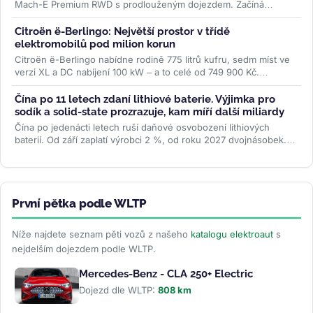
Mach-E Premium RWD s prodlouženým dojezdem. Začíná
půlroční test, ve kterém...
>>
Citroën ë-Berlingo: Největší prostor v třídě
elektromobilů pod milion korun
Citroën ë-Berlingo nabídne rodině 775 litrů kufru, sedm míst ve
verzi XL a DC nabíjení 100 kW – a to celé od 749 900 Kč.
Praktický...
>>
Čína po 11 letech zdaní lithiové baterie. Výjimka pro
sodík a solid-state prozrazuje, kam míří další miliardy
Čína po jedenácti letech ruší daňové osvobození lithiových
baterií. Od září zaplatí výrobci 2 %, od roku 2027 dvojnásobek.
Sodíkové...
>>
První pětka podle WLTP
Níže najdete seznam pěti vozů z našeho
katalogu elektroaut
s
nejdelším dojezdem podle WLTP.
Mercedes-Benz - CLA 250+ Electric
Dojezd dle WLTP:
808 km