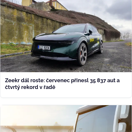
Zeekr dál roste: červenec přinesl 35 837 aut a
čtvrtý rekord v řadě