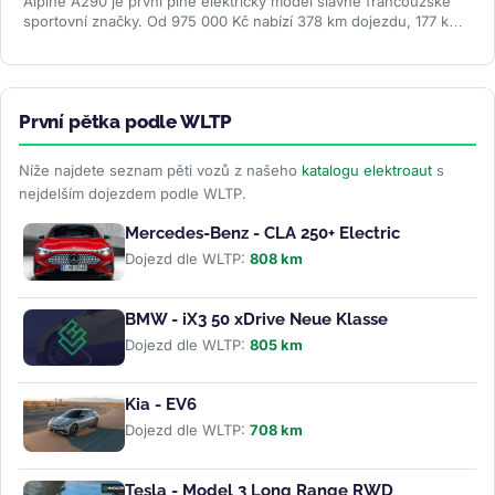
Alpine A290 je první plně elektrický model slavné francouzské
sportovní značky. Od 975 000 Kč nabízí 378 km dojezdu, 177 koní
a jízdní...
>>
První pětka podle WLTP
Níže najdete seznam pěti vozů z našeho
katalogu elektroaut
s
nejdelším dojezdem podle WLTP.
Mercedes-Benz - CLA 250+ Electric
Dojezd dle WLTP:
808 km
BMW - iX3 50 xDrive Neue Klasse
Dojezd dle WLTP:
805 km
Kia - EV6
Dojezd dle WLTP:
708 km
Tesla - Model 3 Long Range RWD