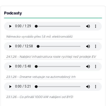
Podcasty
Německo vyrobilo přes 1,6 mil. elektromobilů
24.1.26 - Nabíjecí infrastruktura roste rychleji než prodeje EV
23.1.26 - Dreame vstupuje na automobilový trh
23.1.26 - Co přináší 1000 kW nabíjení od BYD