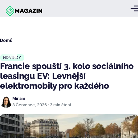
Přejít k hlavnímu obsahu
Me
Drobečková
Domů
navigace
NOVINKY
Francie spouští 3. kolo sociálního
leasingu EV: Levnější
elektromobily pro každého
Miriam
3 Červenec, 2026 · 3 min čtení