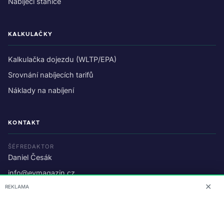
Nabíjecí stanice
KALKULAČKY
Kalkulačka dojezdu (WLTP/EPA)
Srovnání nabíjecích tarifů
Náklady na nabíjení
KONTAKT
ŠÉFREDAKTOR
Daniel Česák
info@evmagazin.cz
✕
REKLAMA
O nás
Reklama