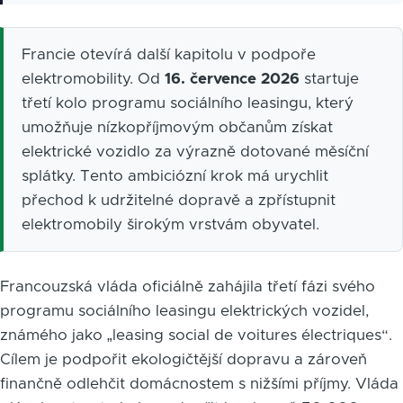
Francie otevírá další kapitolu v podpoře
elektromobility. Od
16. července 2026
startuje
třetí kolo programu sociálního leasingu, který
umožňuje nízkopříjmovým občanům získat
elektrické vozidlo za výrazně dotované měsíční
splátky. Tento ambiciózní krok má urychlit
přechod k udržitelné dopravě a zpřístupnit
elektromobily širokým vrstvám obyvatel.
Francouzská vláda oficiálně zahájila třetí fázi svého
programu sociálního leasingu elektrických vozidel,
známého jako „leasing social de voitures électriques“.
Cílem je podpořit ekologičtější dopravu a zároveň
finančně odlehčit domácnostem s nižšími příjmy. Vláda