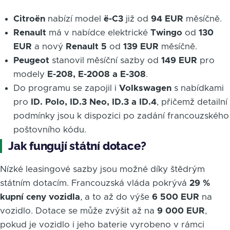
Citroën
nabízí model
ë-C3
již od
94 EUR
měsíčně.
Renault
má v nabídce elektrické
Twingo
od
130
EUR
a nový
Renault 5
od
139 EUR
měsíčně.
Peugeot
stanovil měsíční sazby od
149 EUR
pro
modely
E-208, E-2008 a E-308
.
Do programu se zapojil i
Volkswagen
s nabídkami
pro
ID. Polo, ID.3 Neo, ID.3 a ID.4
, přičemž detailní
podmínky jsou k dispozici po zadání francouzského
poštovního kódu.
Jak fungují státní dotace?
Nízké leasingové sazby jsou možné díky štědrým
státním dotacím. Francouzská vláda pokrývá
29 %
kupní ceny vozidla
, a to až do výše
6 500 EUR
na
vozidlo. Dotace se může zvýšit až na
9 000 EUR
,
pokud je vozidlo i jeho baterie vyrobeno v rámci