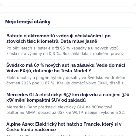
Nejčtenější články
Baterie elektromobilů vzdorují očekáváním i po
stovkách tisíc kilometrů. Data mluví jasně
Po pěti letech si baterie drží 95 % kapacity a u nových vozů
klesla míra výměny na 0,3 %. Rozsáhlá data z reálného provozu
boří mýty,...
>>
Švédsko má 67 % nových aut na zásuvku. Vede domácí
Volvo EX40, dotahuje ho Tesla Model Y
Elektromobily a plug-in hybridy dosáhly ve Švédsku ve druhém
čtvrtletí 2026 podílu 67 %. Kraluje domácí Volvo EX40, těsně za
ním Tesla...
>>
Mercedes GLA elektrický: 657 km dojezdu a nabíjení 320
kW mění kompaktní SUV od základů
Mercedes-Benz představil elektrický GLA na 800voltové
platformě MMA: dojezd až 657 km WLTP, nabíjení výkonem 320
kW a plnění na 80 % za 22...
>>
Alpine A290: Elektrický hot hatch z Francie, který si v
Česku hledá nadšence