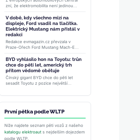
Z evropských automobilových centrál
zní, že elektromobilita není jedinou
budoucností. Globální žebříček za
červen 2026 ale ukazuje...
>>
V době, kdy všechno mizí na
displeje, Ford vsadil na tlačítka.
Elektrický Mustang nám přistál v
redakci
Redakce evmagazin.cz převzala v
Praze-Ořech Ford Mustang Mach-E
Premium RWD s prodlouženým
dojezdem. Začíná půlroční test, ve
BYD vyhlásilo hon na Toyotu: trůn
kterém...
>>
chce do pěti let, americký trh
přitom vědomě obětuje
Čínský gigant BYD chce do pěti let
sesadit Toyotu z pozice největší
automobilky světa — a podle
viceprezidentky Stelly Li k tomu...
>>
První pětka podle WLTP
Níže najdete seznam pěti vozů z našeho
katalogu elektroaut
s nejdelším dojezdem
podle WLTP.