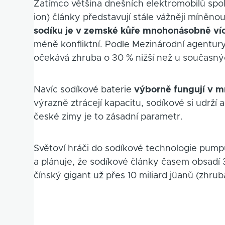
Zatímco většina dnešních elektromobilů spol
ion) články představují stále vážněji míněnou
sodíku je v zemské kůře mnohonásobně více
méně konfliktní. Podle Mezinárodní agentury
očekává zhruba o 30 % nižší než u současný
Navíc sodíkové baterie
výborně fungují v m
výrazně ztrácejí kapacitu, sodíkové si udrží 
české zimy je to zásadní parametr.
Světoví hráči do sodíkové technologie pumpu
a plánuje, že sodíkové články časem obsadí
čínský gigant už přes 10 miliard jüanů (zhrub