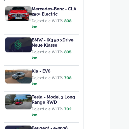
Mercedes-Benz - CLA
250+ Electric
Dojezd dle WLTP:
808
km
BMW - iX3 50 xDrive
Neue Klasse
Dojezd dle WLTP:
805
km
Kia - EV6
Dojezd dle WLTP:
708
km
Tesla - Model 3 Long
Range RWD
Dojezd dle WLTP:
702
km
Peugeot - e-3008