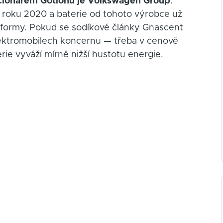
cionářem Gotionu je Volkswagen Group
.
 roku 2020 a baterie od tohoto výrobce už
tformy. Pokud se sodíkové články Gnascent
lektromobilech koncernu — třeba v cenově
ie vyváží mírně nižší hustotu energie.