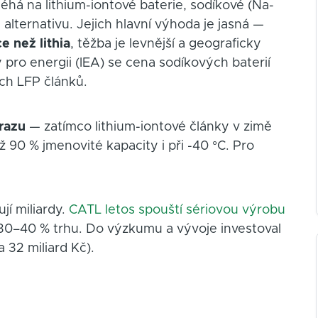
éhá na lithium-iontové baterie, sodíkové (Na-
 alternativu. Jejich hlavní výhoda je jasná —
 než lithia
, těžba je levnější a geograficky
 pro energii (IEA) se cena sodíkových baterií
ch LFP článků.
razu
— zatímco lithium-iontové články v zimě
až 90 % jmenovité kapacity i při -40 °C. Pro
jí miliardy.
CATL letos spouští sériovou výrobu
 30–40 % trhu. Do výzkumu a vývoje investoval
a 32 miliard Kč).