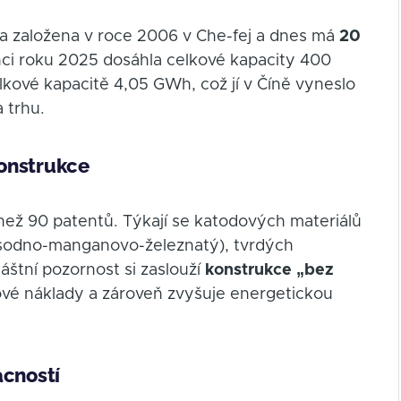
la založena v roce 2006 v Che-fej a dnes má
20
nci roku 2025 dosáhla celkové kapacity 400
kové kapacitě 4,05 GWh, což jí v Číně vyneslo
 trhu.
konstrukce
než 90 patentů. Týkají se katodových materiálů
t sodno-manganovo-železnatý), tvrdých
láštní pozornost si zaslouží
konstrukce „bez
lové náklady a zároveň zvyšuje energetickou
ácností