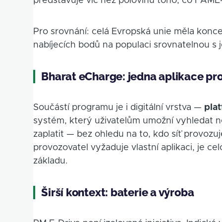
představuje víc než polovinu toho, co FAME-
Pro srovnání: celá Evropská unie měla konc
nabíjecích bodů na populaci srovnatelnou s 
Bharat eCharge: jedna aplikace pro
Součástí programu je i digitální vrstva —
pla
systém, který uživatelům umožní vyhledat nej
zaplatit — bez ohledu na to, kdo síť provozu
provozovatel vyžaduje vlastní aplikaci, je ce
základu.
Širší kontext: baterie a výroba