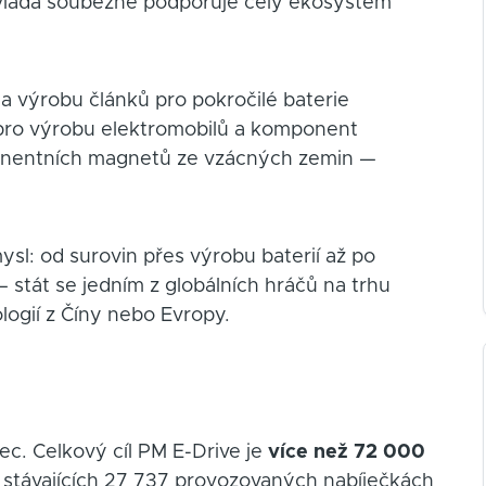
ká vláda souběžně podporuje celý ekosystém
a výrobu článků pro pokročilé baterie
pro výrobu elektromobilů a komponent
nentních magnetů ze vzácných zemin —
ysl: od surovin přes výrobu baterií až po
— stát se jedním z globálních hráčů na trhu
ologií z Číny nebo Evropy.
ec. Celkový cíl PM E-Drive je
více než 72 000
ři stávajících 27 737 provozovaných nabíječkách