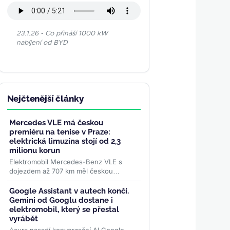
23.1.26 - Co přináší 1000 kW
nabíjení od BYD
Nejčtenější články
Mercedes VLE má českou
premiéru na tenise v Praze:
elektrická limuzína stojí od 2,3
milionu korun
Elektromobil Mercedes-Benz VLE s
dojezdem až 707 km měl českou
premiéru na turnaji WTA Livesport
Prague Open. Podle konfigurátoru
Google Assistant v autech končí.
automobilky...
>>
Gemini od Googlu dostane i
elektromobil, který se přestal
vyrábět