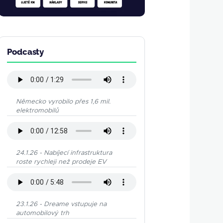
Podcasty
Německo vyrobilo přes 1,6 mil.
elektromobilů
24.1.26 - Nabíjecí infrastruktura
roste rychleji než prodeje EV
23.1.26 - Dreame vstupuje na
automobilový trh