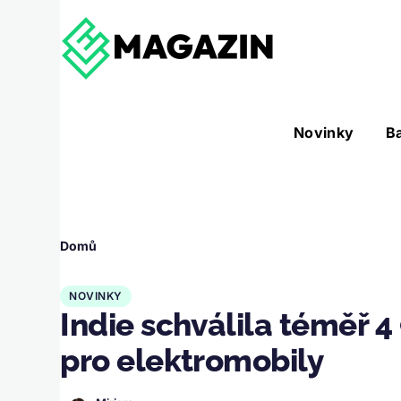
Přejít k hlavnímu obsahu
Hlavní
Novinky
B
Nástroje sub-navigation
navigace
Drobečková
Domů
navigace
NOVINKY
Indie schválila téměř 
pro elektromobily