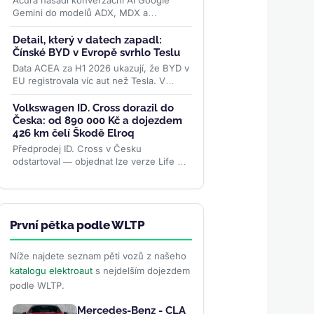
Acura nasadí konverzační AI Google
Gemini do modelů ADX, MDX a
elektrického ZDX — toho, jehož výrobu
loni ukončila. Přidává se k vlně,...
>>
Detail, který v datech zapadl:
Čínské BYD v Evropě svrhlo Teslu
Data ACEA za H1 2026 ukazují, že BYD v
EU registrovala víc aut než Tesla. V
samotném červnu se ale karta obrátila –
rozhodly ceny paliv i...
>>
Volkswagen ID. Cross dorazil do
Česka: od 890 000 Kč a dojezdem
426 km čelí Škodě Elroq
Předprodej ID. Cross v Česku
odstartoval — objednat lze verze Life a
Style od 890 000 Kč s dojezdem až 426
km. Levnější Trend za 691 000 Kč...
>>
První pětka podle WLTP
Níže najdete seznam pěti vozů z našeho
katalogu elektroaut
s nejdelším dojezdem
podle WLTP.
Mercedes-Benz - CLA