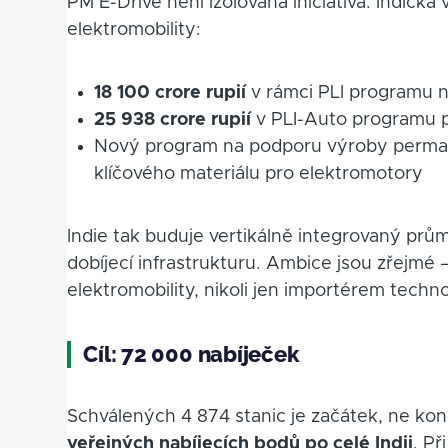
PM E-Drive není izolovaná iniciativa. Indic
elektromobility:
18 100 crore rupií
v rámci PLI programu n
25 938 crore rupií
v PLI-Auto programu 
Nový program na podporu výroby perma
klíčového materiálu pro elektromotory
Indie tak buduje vertikálně integrovaný prům
dobíjecí infrastrukturu. Ambice jsou zřejmé 
elektromobility, nikoli jen importérem techn
Cíl: 72 000 nabíječek
Schválených 4 874 stanic je začátek, ne kon
veřejných nabíjecích bodů po celé Indii
. P