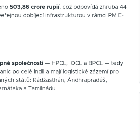
něno
503,86 crore rupií
, což odpovídá zhruba 44
eřejnou dobíjecí infrastrukturou v rámci PM E-
opné společnosti
— HPCL, IOCL a BPCL — tedy
anic po celé Indii a mají logistické zázemí pro
raných států: Rádžasthán, Ándhrapradéš,
arnátaka a Tamilnádu.