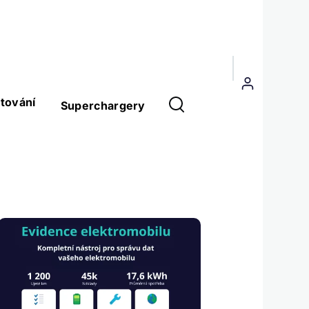
Menu
uživatelského
tování
Superchargery
účtu
Obrázek