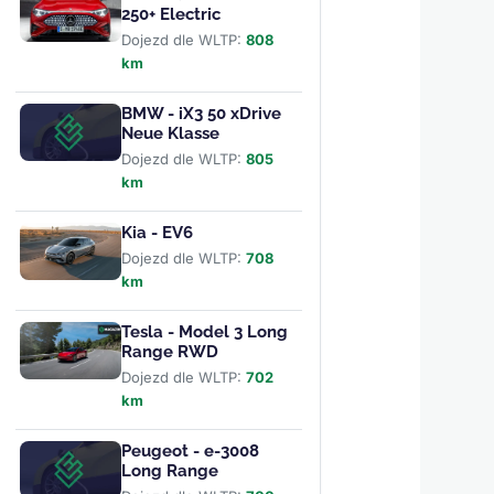
250+ Electric
Dojezd dle WLTP:
808
km
BMW - iX3 50 xDrive
Neue Klasse
Dojezd dle WLTP:
805
km
Kia - EV6
Dojezd dle WLTP:
708
km
Tesla - Model 3 Long
Range RWD
Dojezd dle WLTP:
702
km
Peugeot - e-3008
Long Range