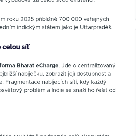
II vybudoval za celou svou existenci.
em roku 2025 přibližně 700 000 veřejných
jedním indickým státem jako je Uttarpradéš.
 celou síť
tforma Bharat eCharge
. Jde o centralizovaný
bližší nabíječku, zobrazit její dostupnost a
je. Fragmentace nabíjecích sítí, kdy každý
losvětový problém a Indie se snaží ho řešit od