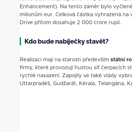
Enhancement). Na tento záměr bylo vyčle
milionům eur. Celková částka vyhrazená na v
Drive přitom dosahuje 2 000 crore rupií.
Kdo bude nabíječky stavět?
Realizaci mají na starosti především
státní r
firmy, které provozují hustou síť čerpacích st
rychlé nasazení. Zapojily se také vlády vyb
Uttarpradéš, Gudžarát, Kérala, Telangána, K