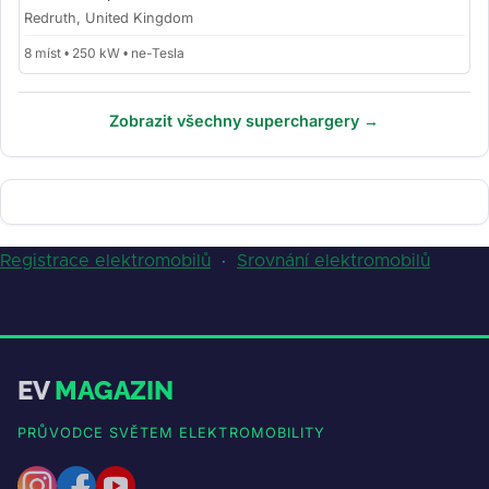
Redruth, United Kingdom
8 míst • 250 kW • ne-Tesla
Zobrazit všechny superchargery →
Registrace elektromobilů
·
Srovnání elektromobilů
EV
MAGAZIN
PRŮVODCE SVĚTEM ELEKTROMOBILITY