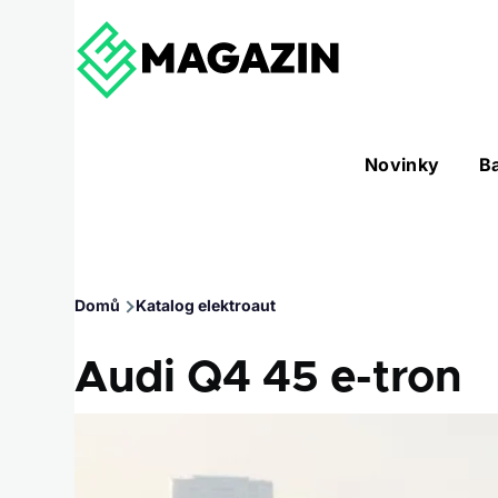
Přejít k hlavnímu obsahu
Hlavní
Novinky
B
Nástroje sub-navigation
navigace
Drobečková
Domů
Katalog elektroaut
navigace
Audi Q4 45 e-tron