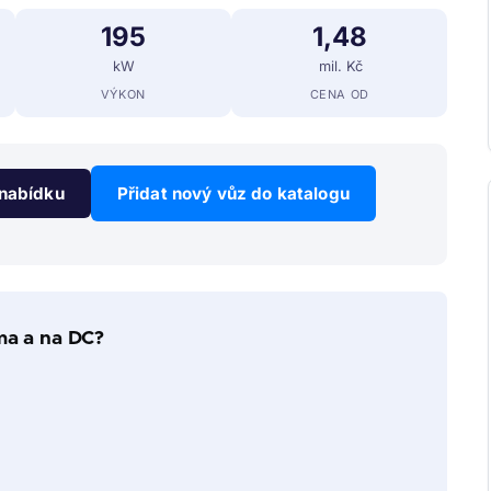
195
1,48
kW
mil. Kč
VÝKON
CENA OD
nabídku
Přidat nový vůz do katalogu
ma a na DC?