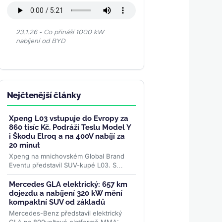
23.1.26 - Co přináší 1000 kW
nabíjení od BYD
Nejčtenější články
Xpeng L03 vstupuje do Evropy za
860 tisíc Kč. Podráží Teslu Model Y
i Škodu Elroq a na 400V nabíjí za
20 minut
Xpeng na mnichovském Global Brand
Eventu představil SUV-kupé L03. S
cenou od 35 600 eur (860 000 Kč)
podráží Teslu Model Y, Hyundai Ioniq 5
Mercedes GLA elektrický: 657 km
i...
>>
dojezdu a nabíjení 320 kW mění
kompaktní SUV od základů
Mercedes-Benz představil elektrický