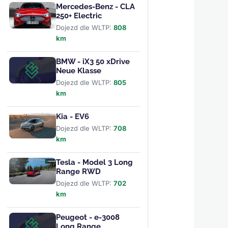
Mercedes-Benz - CLA
250+ Electric
Dojezd dle WLTP:
808
km
BMW - iX3 50 xDrive
Neue Klasse
Dojezd dle WLTP:
805
km
Kia - EV6
Dojezd dle WLTP:
708
km
Tesla - Model 3 Long
Range RWD
Dojezd dle WLTP:
702
km
Peugeot - e-3008
Long Range