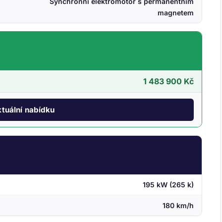
Synchronní elektromotor s permanentním
magnetem
1 483 900 Kč
tuální nabídku
195 kW (265 k)
180 km/h