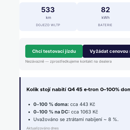
533
82
km
kWh
DOJEZD WLTP
BATERIE
Chci testovací jízdu
Vyžádat cenovou 
Nezávazně — zprostředkujeme kontakt na dealera
Kolik stojí nabití Q4 45 e-tron 0–100% do
0–100 % doma:
cca 443 Kč
0–100 % na DC:
cca 1063 Kč
Uvažováno se ztrátami nabíjení ~ 8 %.
Aktualizováno dnes