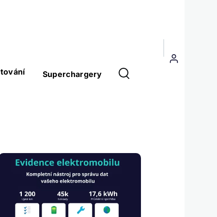
Menu
uživatelského
tování
Superchargery
účtu
Obrázek