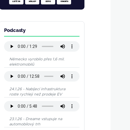
Podcasty
Německo vyrobilo přes 1,6 mil.
elektromobilů
24.1.26 - Nabíjecí infrastruktura
roste rychleji než prodeje EV
23.1.26 - Dreame vstupuje na
automobilový trh