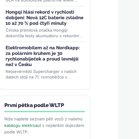
GLA na 800voltové platformě MMA:
dojezd až 657 km WLTP, nabíjení
výkonem 320 kW a plnění na 80 % za
Hongqi hlásí rekord v rychlosti
22...
>>
dobíjení: Nová 12C baterie zvládne
10 až 70 % pod čtyři minuty
Čínská prémiová značka Hongqi
dokončila testy akumuátoru s rekordním
dobíjecím koeficientem 12C. Z 10 na 70
% kapacity se nabije za 3...
>>
Elektromobilem až na Nordkapp:
za polárním kruhem je 30
rychlonabíječek a proud levnější
než v Česku
Nejsevernější Supercharger v našich
datech stojí na 71. rovnoběžce v
norském Honningsvågu. Za polárním
kruhem je třicet stanic, všechny...
>>
První pětka podle WLTP
Níže najdete seznam pěti vozů z našeho
katalogu elektroaut
s nejdelším dojezdem
podle WLTP.