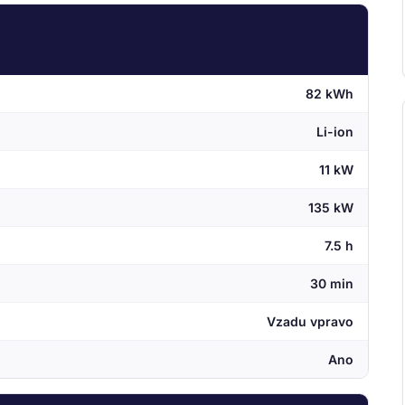
82 kWh
Li-ion
11 kW
135 kW
7.5 h
30 min
Vzadu vpravo
Ano