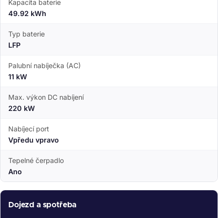
Kapacita baterie
49.92 kWh
Typ baterie
LFP
Palubní nabíječka (AC)
11 kW
Max. výkon DC nabíjení
220 kW
Nabíjecí port
Vpředu vpravo
Tepelné čerpadlo
Ano
Dojezd a spotřeba