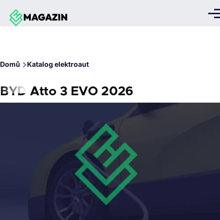
Přejít k hlavnímu obsahu
Me
Drobečková
Domů
Katalog elektroaut
navigace
BYD Atto 3 EVO 2026