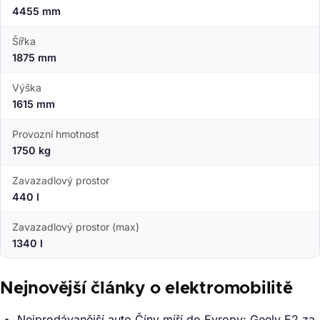
4455 mm
Šířka
1875 mm
Výška
1615 mm
Provozní hmotnost
1750 kg
Zavazadlový prostor
440 l
Zavazadlový prostor (max)
1340 l
Nejnovější články o elektromobilitě
Nejprodávanější auto Číny míří do Evropy: Geely E2 za