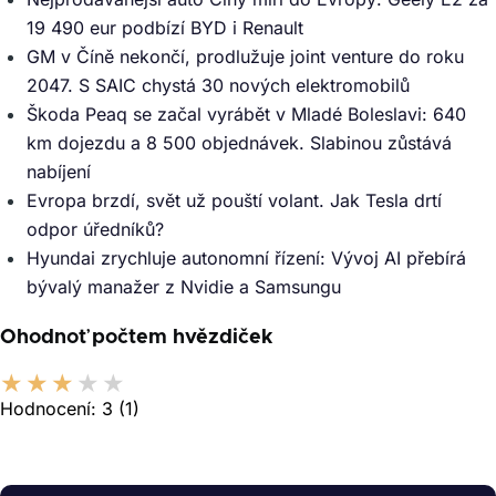
19 490 eur podbízí BYD i Renault
GM v Číně nekončí, prodlužuje joint venture do roku
2047. S SAIC chystá 30 nových elektromobilů
Škoda Peaq se začal vyrábět v Mladé Boleslavi: 640
km dojezdu a 8 500 objednávek. Slabinou zůstává
nabíjení
Evropa brzdí, svět už pouští volant. Jak Tesla drtí
odpor úředníků?
Hyundai zrychluje autonomní řízení: Vývoj AI přebírá
bývalý manažer z Nvidie a Samsungu
Ohodnoť počtem hvězdiček
Hodnocení:
3
(1)