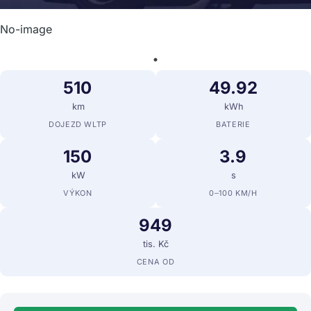
No-image
510
49.92
km
kWh
DOJEZD WLTP
BATERIE
150
3.9
kW
s
VÝKON
0–100 KM/H
949
tis. Kč
CENA OD