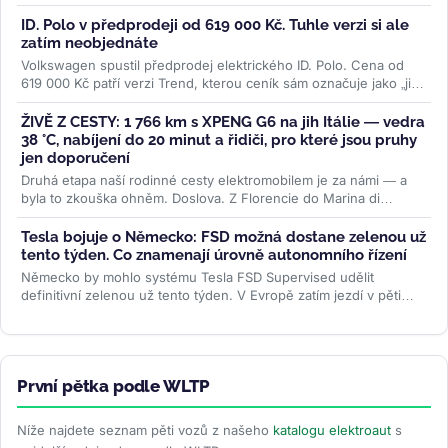
mimořádně...
>>
ID. Polo v předprodeji od 619 000 Kč. Tuhle verzi si ale
zatím neobjednáte
Volkswagen spustil předprodej elektrického ID. Polo. Cena od
619 000 Kč patří verzi Trend, kterou ceník sám označuje jako „již
brzy"....
>>
ŽIVĚ Z CESTY: 1 766 km s XPENG G6 na jih Itálie — vedra
38 °C, nabíjení do 20 minut a řidiči, pro které jsou pruhy
jen doporučení
Druhá etapa naší rodinné cesty elektromobilem je za námi — a
byla to zkouška ohněm. Doslova. Z Florencie do Marina di
Camerota v Kampánii...
>>
Tesla bojuje o Německo: FSD možná dostane zelenou už
tento týden. Co znamenají úrovně autonomního řízení
Německo by mohlo systému Tesla FSD Supervised udělit
definitivní zelenou už tento týden. V Evropě zatím jezdí v pěti
zemích, Česko čeká...
>>
První pětka podle WLTP
Níže najdete seznam pěti vozů z našeho
katalogu elektroaut
s