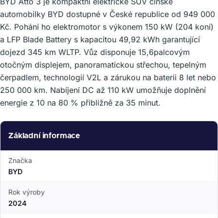
BYD Atto 3 je kompaktní elektrické SUV čínské
automobilky BYD dostupné v České republice od 949 000
Kč. Pohání ho elektromotor s výkonem 150 kW (204 koní)
a LFP Blade Battery s kapacitou 49,92 kWh garantující
dojezd 345 km WLTP. Vůz disponuje 15,6palcovým
otočným displejem, panoramatickou střechou, tepelným
čerpadlem, technologií V2L a zárukou na baterii 8 let nebo
250 000 km. Nabíjení DC až 110 kW umožňuje doplnění
energie z 10 na 80 % přibližně za 35 minut.
Základní informace
Značka
BYD
Rok výroby
2024