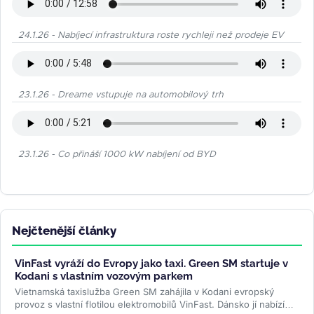
24.1.26 - Nabíjecí infrastruktura roste rychleji než prodeje EV
23.1.26 - Dreame vstupuje na automobilový trh
23.1.26 - Co přináší 1000 kW nabíjení od BYD
Nejčtenější články
VinFast vyráží do Evropy jako taxi. Green SM startuje v
Kodani s vlastním vozovým parkem
Vietnamská taxislužba Green SM zahájila v Kodani evropský
provoz s vlastní flotilou elektromobilů VinFast. Dánsko jí nabízí