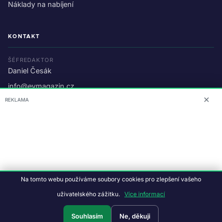
Náklady na nabíjení
KONTAKT
ŠÉFREDAKTOR
Daniel Česák
info@evmagazin.cz
✕
REKLAMA
O nás
Reklama
© 2026 EV Magazin.
Podmínky a ochrana dat
.
Na tomto webu používáme soubory cookies pro zlepšení vašeho
Data:
CC BY-NC-SA 4.0
·
© OpenStreetMap
uživatelského zážitku.
Více informací
Tvorba webu:
Studiografix
Souhlasím
Ne, děkuji