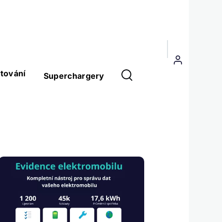
Menu
uživatelského
tování
Superchargery
účtu
Obrázek