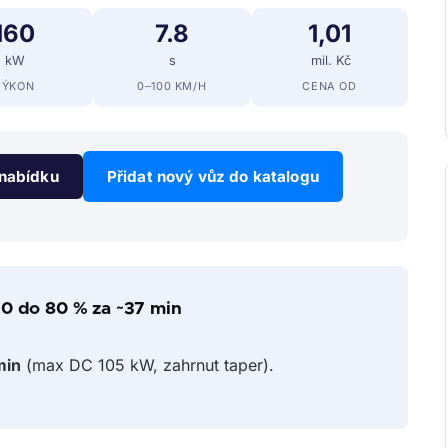
160
7.8
1,01
kW
s
mil. Kč
VÝKON
0–100 KM/H
CENA OD
nabídku
Přidat nový vůz do katalogu
10 do 80 % za ~37 min
min
(max DC 105 kW, zahrnut taper).