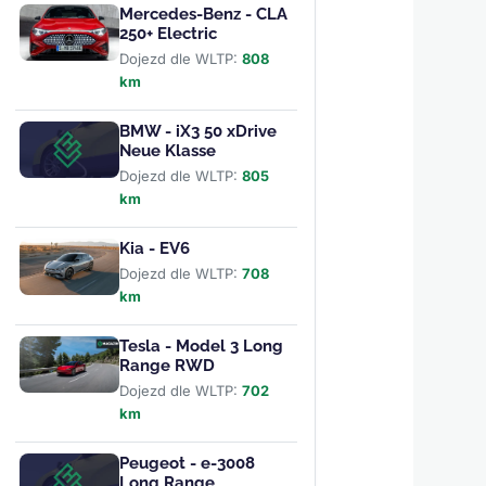
Mercedes-Benz - CLA
250+ Electric
Dojezd dle WLTP:
808
km
BMW - iX3 50 xDrive
Neue Klasse
Dojezd dle WLTP:
805
km
Kia - EV6
Dojezd dle WLTP:
708
km
Tesla - Model 3 Long
Range RWD
Dojezd dle WLTP:
702
km
Peugeot - e-3008
Long Range