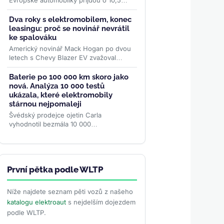
Evropské automobilky přijdou o 10,5
miliardy eur na zisku z baterií. Zatímco
prodeje...
>>
Dva roky s elektromobilem, konec
leasingu: proč se novinář nevrátil
ke spalováku
Americký novinář Mack Hogan po dvou
letech s Chevy Blazer EV zvažoval
návrat ke spalovacímu autu. Nakonec
koupil další ojetý elektromobil...
>>
Baterie po 100 000 km skoro jako
nová. Analýza 10 000 testů
ukázala, které elektromobily
stárnou nejpomaleji
Švédský prodejce ojetin Carla
vyhodnotil bezmála 10 000
diagnostických testů baterií. Nejlepší
elektromobily si po 100 000 km drží
přes...
>>
První pětka podle WLTP
Níže najdete seznam pěti vozů z našeho
katalogu elektroaut
s nejdelším dojezdem
podle WLTP.