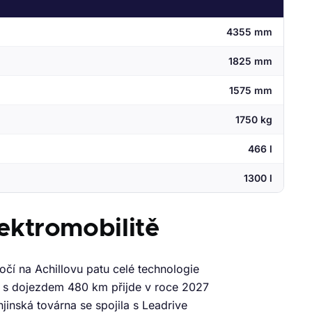
4355 mm
1825 mm
1575 mm
1750 kg
466 l
1300 l
lektromobilitě
očí na Achillovu patu celé technologie
č s dojezdem 480 km přijde v roce 2027
jinská továrna se spojila s Leadrive