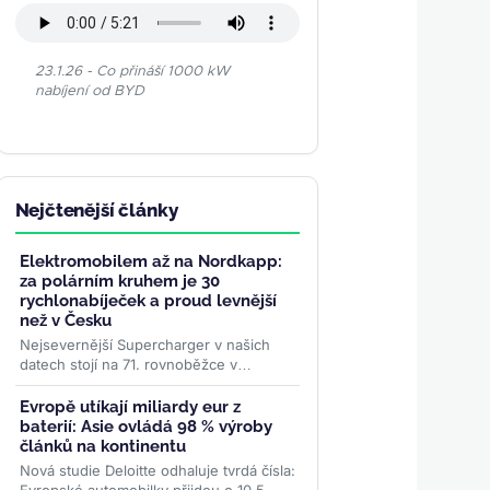
23.1.26 - Co přináší 1000 kW
nabíjení od BYD
Nejčtenější články
Elektromobilem až na Nordkapp:
za polárním kruhem je 30
rychlonabíječek a proud levnější
než v Česku
Nejsevernější Supercharger v našich
datech stojí na 71. rovnoběžce v
norském Honningsvågu. Za polárním
kruhem je třicet stanic, všechny...
>>
Evropě utíkají miliardy eur z
baterií: Asie ovládá 98 % výroby
článků na kontinentu
Nová studie Deloitte odhaluje tvrdá čísla: