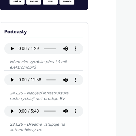
Podcasty
Německo vyrobilo přes 1,6 mil.
elektromobilů
24.1.26 - Nabíjecí infrastruktura
roste rychleji než prodeje EV
23.1.26 - Dreame vstupuje na
automobilový trh