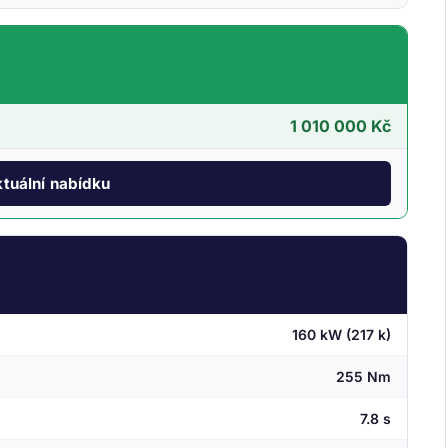
1 010 000 Kč
tuální nabídku
160 kW (217 k)
255 Nm
7.8 s