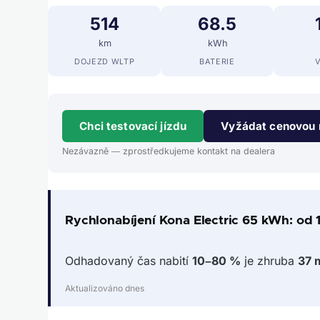
514
68.5
km
kWh
DOJEZD WLTP
BATERIE
Chci testovací jízdu
Vyžádat cenovou 
Nezávazně — zprostředkujeme kontakt na dealera
Rychlonabíjení Kona Electric 65 kWh: od 
Odhadovaný čas nabití
10–80 %
je zhruba
37 
Aktualizováno dnes