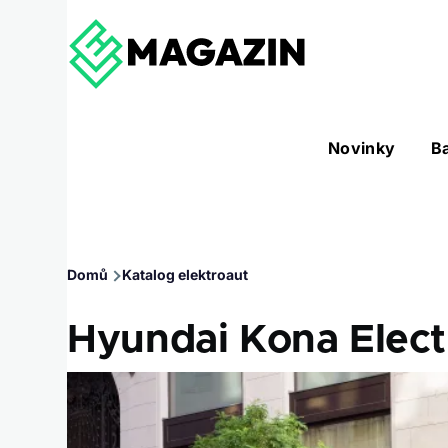
Přejít k hlavnímu obsahu
Hlavní
Novinky
B
Nástroje sub-navigation
navigace
Drobečková
Domů
Katalog elektroaut
navigace
Hyundai Kona Elect