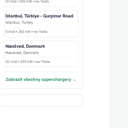
12 míst • 250 kW • ne-Tesla
İstanbul, Türkiye - Gurpinar Road
Istanbul, Turkey
8 míst • 250 kW • ne-Tesla
Næstved, Denmark
Næstved, Denmark
20 míst • 250 kW • ne-Tesla
Zobrazit všechny superchargery →