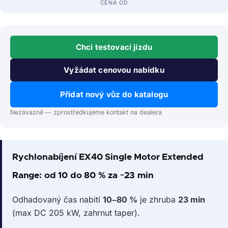
CENA OD
Chci testovací jízdu
Vyžádat cenovou nabídku
Přidat nový vůz do katalogu
Nezávazně — zprostředkujeme kontakt na dealera
Rychlonabíjení EX40 Single Motor Extended
Range: od 10 do 80 % za ~23 min
Odhadovaný čas nabití
10–80 %
je zhruba
23 min
(max DC 205 kW, zahrnut taper).