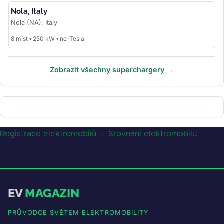
Nola, Italy
Nola (NA), Italy
8 míst • 250 kW • ne-Tesla
Zobrazit všechny superchargery →
Registrace elektromobilů
·
Srovnání elektromobilů
EV
MAGAZIN
PRŮVODCE SVĚTEM ELEKTROMOBILITY