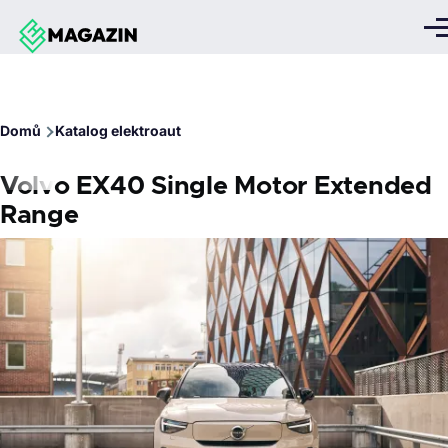
Přejít k hlavnímu obsahu
Me
Drobečková
Domů
Katalog elektroaut
navigace
Volvo EX40 Single Motor Extended
Range