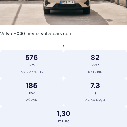
Volvo EX40 media.volvocars.com
576
82
km
kWh
DOJEZD WLTP
BATERIE
185
7.3
kW
s
VÝKON
0–100 KM/H
1,30
mil. Kč