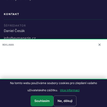
KONTAKT
ŠÉFREDAKTOR
Daniel Česák
info@evmagazin.cz
✕
REKLAMA
O nás
Reklama
© 2026 EV Magazin.
Podmínky a ochrana dat
.
Na tomto webu používáme soubory cookies pro zlepšení vašeho
Data:
CC BY-NC-SA 4.0
·
© OpenStreetMap
uživatelského zážitku.
Více informací
Tvorba webu:
Studiografix
Souhlasím
Ne, děkuji