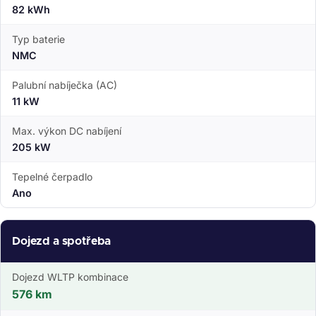
82 kWh
Typ baterie
NMC
Palubní nabíječka (AC)
11 kW
Max. výkon DC nabíjení
205 kW
Tepelné čerpadlo
Ano
Dojezd a spotřeba
Dojezd WLTP kombinace
576 km