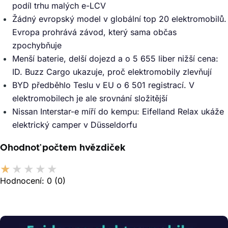
podíl trhu malých e-LCV
Žádný evropský model v globální top 20 elektromobilů.
Evropa prohrává závod, který sama občas
zpochybňuje
Menší baterie, delší dojezd a o 5 655 liber nižší cena:
ID. Buzz Cargo ukazuje, proč elektromobily zlevňují
BYD předběhlo Teslu v EU o 6 501 registrací. V
elektromobilech je ale srovnání složitější
Nissan Interstar-e míří do kempu: Eifelland Relax ukáže
elektrický camper v Düsseldorfu
Ohodnoť počtem hvězdiček
Hodnocení:
0
(0)
Obrázek