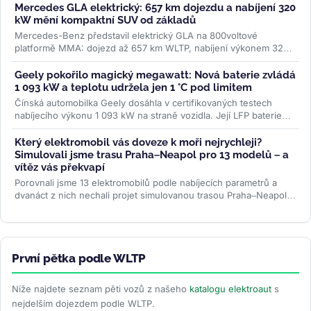
Mercedes GLA elektrický: 657 km dojezdu a nabíjení 320
kW mění kompaktní SUV od základů
Mercedes-Benz představil elektrický GLA na 800voltové
platformě MMA: dojezd až 657 km WLTP, nabíjení výkonem 320
kW a plnění na 80 % za 22...
>>
Geely pokořilo magický megawatt: Nová baterie zvládá
1 093 kW a teplotu udržela jen 1 °C pod limitem
Čínská automobilka Geely dosáhla v certifikovaných testech
nabíjecího výkonu 1 093 kW na straně vozidla. Její LFP baterie
Aegis Gold Brick...
>>
Který elektromobil vás doveze k moři nejrychleji?
Simulovali jsme trasu Praha–Neapol pro 13 modelů – a
vítěz vás překvapí
Porovnali jsme 13 elektromobilů podle nabíjecích parametrů a
dvanáct z nich nechali projet simulovanou trasou Praha–Neapol v
ABRP. Odhalili...
>>
První pětka podle WLTP
Níže najdete seznam pěti vozů z našeho
katalogu elektroaut
s
nejdelším dojezdem podle WLTP.