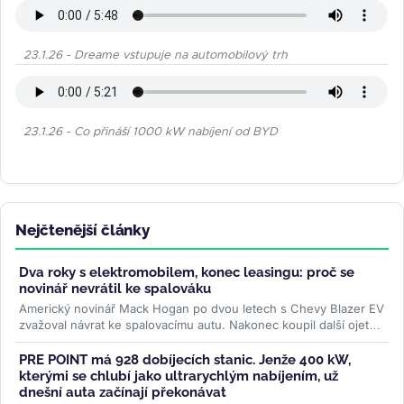
23.1.26 - Dreame vstupuje na automobilový trh
23.1.26 - Co přináší 1000 kW nabíjení od BYD
Nejčtenější články
Dva roky s elektromobilem, konec leasingu: proč se
novinář nevrátil ke spalováku
Americký novinář Mack Hogan po dvou letech s Chevy Blazer EV
zvažoval návrat ke spalovacímu autu. Nakonec koupil další ojetý
elektromobil...
>>
PRE POINT má 928 dobíjecích stanic. Jenže 400 kW,
kterými se chlubí jako ultrarychlým nabíjením, už
dnešní auta začínají překonávat