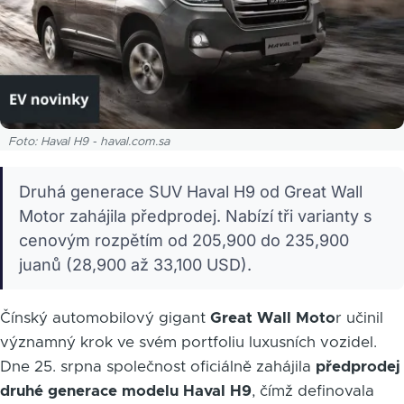
Foto: Haval H9 - haval.com.sa
Druhá generace SUV Haval H9 od Great Wall
Motor zahájila předprodej. Nabízí tři varianty s
cenovým rozpětím od 205,900 do 235,900
juanů (28,900 až 33,100 USD).
Čínský automobilový gigant
Great Wall Moto
r učinil
významný krok ve svém portfoliu luxusních vozidel.
Dne 25. srpna společnost oficiálně zahájila
předprodej
druhé generace modelu Haval H9
, čímž definovala