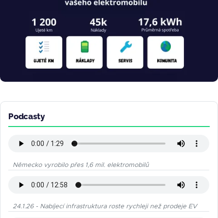
Podcasty
Německo vyrobilo přes 1,6 mil. elektromobilů
24.1.26 - Nabíjecí infrastruktura roste rychleji než prodeje EV