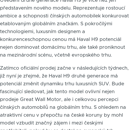
Uvedení druhé generace Haval H9 je více než jen
představením nového modelu. Reprezentuje rostoucí
ambice a schopnosti čínských automobilek konkurovat
etablovaným globálním značkám. S pokročilými
technologiemi, luxusním designem a
konkurenceschopnou cenou má Haval H9 potenciál
nejen dominovat domácímu trhu, ale také proniknout
na mezinárodní scénu, včetně evropského trhu.
Zatímco oficiální prodej začne v následujících týdnech,
již nyní je zřejmé, že Haval H9 druhé generace má
potenciál změnit dynamiku trhu luxusních SUV. Bude
fascinující sledovat, jak tento model ovlivní nejen
prodeje Great Wall Motor, ale i celkovou percepci
čínských automobilů na globálním trhu. S ohledem na
atraktivní cenu v přepočtu na české koruny by mohl
model vzbudit značný zájem i mezi českými