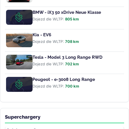
BMW - iX3 50 xDrive Neue Klasse
Dojezd dle WLTP:
805 km
Kia - EV6
Dojezd dle WLTP:
708 km
Tesla - Model 3 Long Range RWD
Dojezd dle WLTP:
702 km
Peugeot - e-3008 Long Range
Dojezd dle WLTP:
700 km
Superchargery