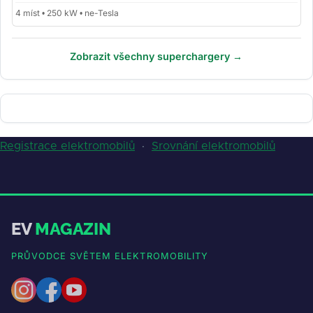
4 míst • 250 kW • ne-Tesla
Zobrazit všechny superchargery →
Registrace elektromobilů
·
Srovnání elektromobilů
EV
MAGAZIN
PRŮVODCE SVĚTEM ELEKTROMOBILITY