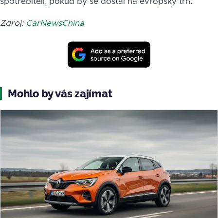
spotřebiteli, pokud by se dostal na evropský trh.
Zdroj:
CarNewsChina
Mohlo by vás zajímat