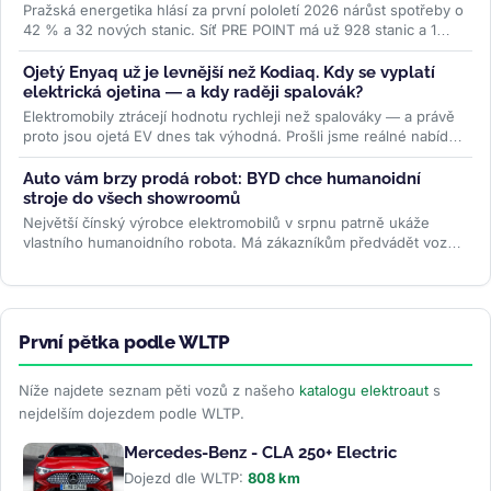
Pražská energetika hlásí za první pololetí 2026 nárůst spotřeby o
42 % a 32 nových stanic. Síť PRE POINT má už 928 stanic a 1
468...
>>
Ojetý Enyaq už je levnější než Kodiaq. Kdy se vyplatí
elektrická ojetina — a kdy raději spalovák?
Elektromobily ztrácejí hodnotu rychleji než spalováky — a právě
proto jsou ojetá EV dnes tak výhodná. Prošli jsme reálné nabídky
na...
>>
Auto vám brzy prodá robot: BYD chce humanoidní
stroje do všech showroomů
Největší čínský výrobce elektromobilů v srpnu patrně ukáže
vlastního humanoidního robota. Má zákazníkům předvádět vozy,
oživovat...
>>
První pětka podle WLTP
Níže najdete seznam pěti vozů z našeho
katalogu elektroaut
s
nejdelším dojezdem podle WLTP.
Mercedes-Benz - CLA 250+ Electric
Dojezd dle WLTP:
808 km