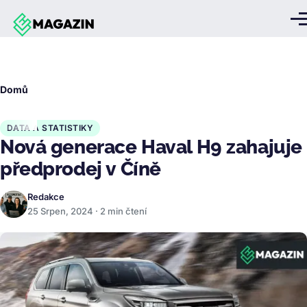
Přejít k hlavnímu obsahu
Me
Drobečková
Domů
navigace
DATA A STATISTIKY
Nová generace Haval H9 zahajuje
předprodej v Číně
Redakce
25 Srpen, 2024 · 2 min čtení