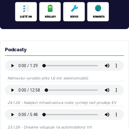
Podcasty
Německo vyrobilo přes 1,6 mil. elektromobilů
24.1.26 - Nabíjecí infrastruktura roste rychleji než prodeje EV
23.1.26 - Dreame vstupuje na automobilový trh