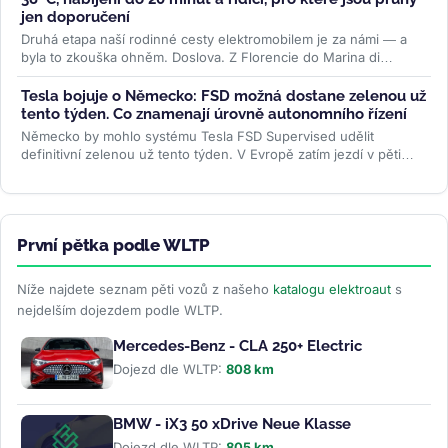
jen doporučení
Druhá etapa naší rodinné cesty elektromobilem je za námi — a
byla to zkouška ohněm. Doslova. Z Florencie do Marina di
Camerota v Kampánii...
>>
Tesla bojuje o Německo: FSD možná dostane zelenou už
tento týden. Co znamenají úrovně autonomního řízení
Německo by mohlo systému Tesla FSD Supervised udělit
definitivní zelenou už tento týden. V Evropě zatím jezdí v pěti
zemích, Česko čeká...
>>
První pětka podle WLTP
Níže najdete seznam pěti vozů z našeho
katalogu elektroaut
s
nejdelším dojezdem podle WLTP.
Mercedes-Benz - CLA 250+ Electric
Dojezd dle WLTP:
808 km
BMW - iX3 50 xDrive Neue Klasse
Dojezd dle WLTP:
805 km