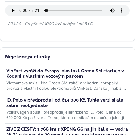
23.1.26 - Co přináší 1000 kW nabíjení od BYD
Nejčtenější články
VinFast vyráží do Evropy jako taxi. Green SM startuje v
Kodani s vlastním vozovým parkem
Vietnamská taxislužba Green SM zahájila v Kodani evropský
provoz s vlastní flotilou elektromobilů VinFast. Dánsko jí nabízí
mimořádně...
>>
ID. Polo v předprodeji od 619 000 Kč. Tuhle verzi si ale
zatím neobjednáte
Volkswagen spustil předprodej elektrického ID. Polo. Cena od
619 000 Kč patří verzi Trend, kterou ceník sám označuje jako „již
brzy"....
>>
ŽIVĚ Z CESTY: 1 766 km s XPENG G6 na jih Itálie — vedra
38 °C, nabíjení do 20 minut a řidiči, pro které jsou pruhy