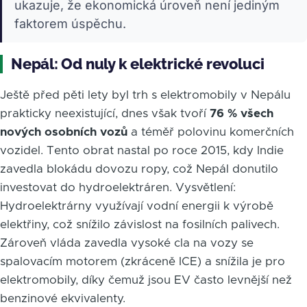
ukazuje, že ekonomická úroveň není jediným
faktorem úspěchu.
Nepál: Od nuly k elektrické revoluci
Ještě před pěti lety byl trh s elektromobily v Nepálu
prakticky neexistující, dnes však tvoří
76 % všech
nových osobních vozů
a téměř polovinu komerčních
vozidel. Tento obrat nastal po roce 2015, kdy Indie
zavedla blokádu dovozu ropy, což Nepál donutilo
investovat do hydroelektráren. Vysvětlení:
Hydroelektrárny využívají vodní energii k výrobě
elektřiny, což snížilo závislost na fosilních palivech.
Zároveň vláda zavedla vysoké cla na vozy se
spalovacím motorem (zkráceně ICE) a snížila je pro
elektromobily, díky čemuž jsou EV často levnější než
benzinové ekvivalenty.