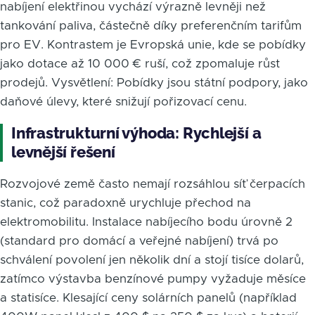
nabíjení elektřinou vychází výrazně levněji než
tankování paliva, částečně díky preferenčním tarifům
pro EV. Kontrastem je Evropská unie, kde se pobídky
jako dotace až 10 000 € ruší, což zpomaluje růst
prodejů. Vysvětlení: Pobídky jsou státní podpory, jako
daňové úlevy, které snižují pořizovací cenu.
Infrastrukturní výhoda: Rychlejší a
levnější řešení
Rozvojové země často nemají rozsáhlou síť čerpacích
stanic, což paradoxně urychluje přechod na
elektromobilitu. Instalace nabíjecího bodu úrovně 2
(standard pro domácí a veřejné nabíjení) trvá po
schválení povolení jen několik dní a stojí tisíce dolarů,
zatímco výstavba benzínové pumpy vyžaduje měsíce
a statisíce. Klesající ceny solárních panelů (například