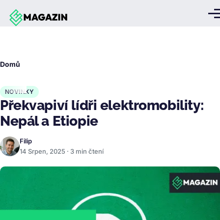
Přejít k hlavnímu obsahu
Me
Drobečková
Domů
navigace
NOVINKY
Překvapiví lídři elektromobility:
Nepál a Etiopie
Filip
14 Srpen, 2025 · 3 min čtení