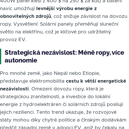
400W panel klesl z 400 $ na 250 $ za kus) a baterií
navíc umožňují
levnější výrobu energie z
obnovitelných zdrojů
, což snižuje závislost na dovozu
ropy. Vysvětlení: Solární panely přeměňují sluneční
světlo na elektřinu, což je klíčové pro udržitelný
provoz EV.
Strategická nezávislost: Méně ropy, více
autonomie
Pro mnohé země, jako Nepál nebo Etiopie,
představuje elektromobilita
cestu k větší energetické
nezávislosti
. Omezení dovozu ropy, která je
strategickou zranitelností, a investice do lokální
energie z hydroelektráren či solárních zdrojů posilují
jejich rezilienci. Tento trend ukazuje, že rozvojové
státy mohou díky chytré politice a čínským dodávkám
předčit západní země v adopci EV, aniž by čekaly na