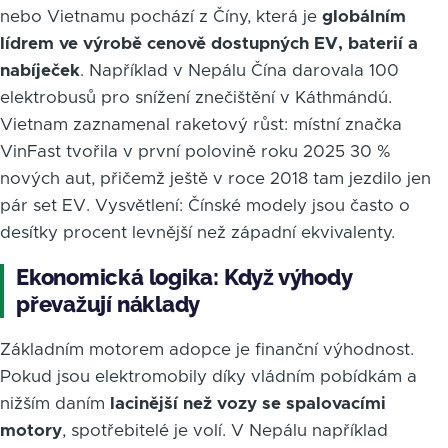
nebo Vietnamu pochází z Číny, která je
globálním
lídrem ve výrobě cenově dostupných EV, baterií a
nabíječek
. Například v Nepálu Čína darovala 100
elektrobusů pro snížení znečištění v Káthmándú.
Vietnam zaznamenal raketový růst: místní značka
VinFast tvořila v první polovině roku 2025 30 %
nových aut, přičemž ještě v roce 2018 tam jezdilo jen
pár set EV. Vysvětlení: Čínské modely jsou často o
desítky procent levnější než západní ekvivalenty.
Ekonomická logika: Když výhody
převažují náklady
Základním motorem adopce je finanční výhodnost.
Pokud jsou elektromobily díky vládním pobídkám a
nižším daním
lacinější než vozy se spalovacími
motory
, spotřebitelé je volí. V Nepálu například