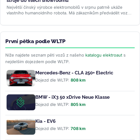
stroje do všech showroomů
Největší čínský výrobce elektromobilů v srpnu patrně ukáže
vlastního humanoidního robota. Má zákazníkům předvádět vozy,
oživovat...
>>
První pětka podle WLTP
Níže najdete seznam pěti vozů z našeho
katalogu elektroaut
s
nejdelším dojezdem podle WLTP.
Mercedes-Benz - CLA 250+ Electric
Dojezd dle WLTP:
808 km
BMW - iX3 50 xDrive Neue Klasse
Dojezd dle WLTP:
805 km
Kia - EV6
Dojezd dle WLTP:
708 km