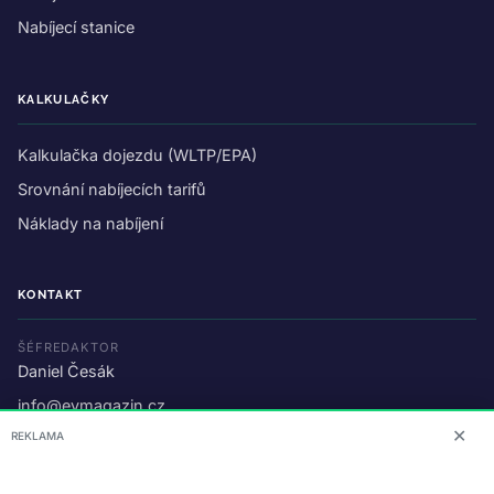
Nabíjecí stanice
KALKULAČKY
Kalkulačka dojezdu (WLTP/EPA)
Srovnání nabíjecích tarifů
Náklady na nabíjení
KONTAKT
ŠÉFREDAKTOR
Daniel Česák
info@evmagazin.cz
✕
REKLAMA
O nás
Reklama