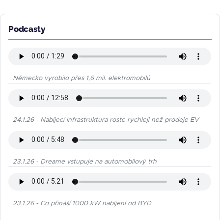
Podcasty
Německo vyrobilo přes 1,6 mil. elektromobilů
24.1.26 - Nabíjecí infrastruktura roste rychleji než prodeje EV
23.1.26 - Dreame vstupuje na automobilový trh
23.1.26 - Co přináší 1000 kW nabíjení od BYD