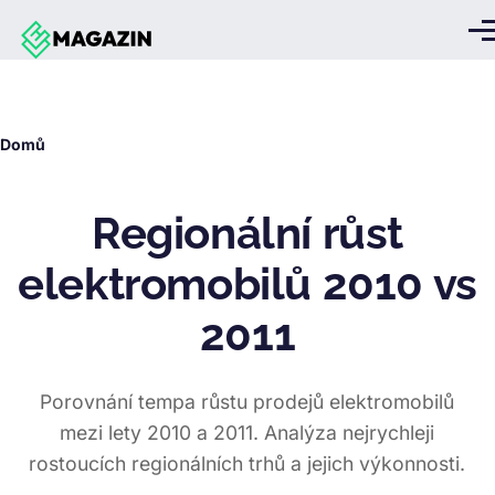
Přejít k hlavnímu obsahu
Me
Drobečková
Domů
navigace
Regionální růst
elektromobilů 2010 vs
2011
Porovnání tempa růstu prodejů elektromobilů
mezi lety 2010 a 2011. Analýza nejrychleji
rostoucích regionálních trhů a jejich výkonnosti.