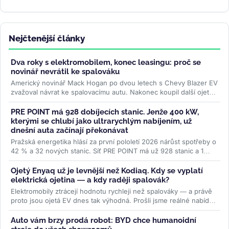
Nejčtenější články
Dva roky s elektromobilem, konec leasingu: proč se
novinář nevrátil ke spalováku
Americký novinář Mack Hogan po dvou letech s Chevy Blazer EV
zvažoval návrat ke spalovacímu autu. Nakonec koupil další ojetý
elektromobil...
>>
PRE POINT má 928 dobíjecích stanic. Jenže 400 kW,
kterými se chlubí jako ultrarychlým nabíjením, už
dnešní auta začínají překonávat
Pražská energetika hlásí za první pololetí 2026 nárůst spotřeby o
42 % a 32 nových stanic. Síť PRE POINT má už 928 stanic a 1
468...
>>
Ojetý Enyaq už je levnější než Kodiaq. Kdy se vyplatí
elektrická ojetina — a kdy raději spalovák?
Elektromobily ztrácejí hodnotu rychleji než spalováky — a právě
proto jsou ojetá EV dnes tak výhodná. Prošli jsme reálné nabídky
na...
>>
Auto vám brzy prodá robot: BYD chce humanoidní