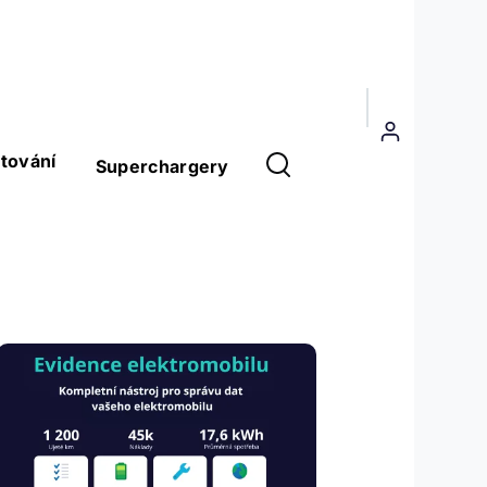
Menu
uživatelského
tování
Superchargery
účtu
Obrázek