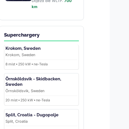
Dojezd dle WLTP:
700
km
Superchargery
Krokom, Sweden
Krokom, Sweden
8 míst • 250 kW • ne-Tesla
Örnsköldsvik - Skidbacken,
Sweden
Örnsköldsvik, Sweden
20 míst • 250 kW • ne-Tesla
Split, Croatia - Dugopolje
Split, Croatia