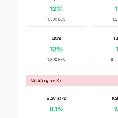
12%
1,300 BEV
1,
Litva
T
12%
1,800 BEV
99,
Nízká (5-10%)
Slovinsko
Ko
8.1%
7