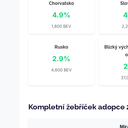
Chorvatsko
Sl
4.9%
4
1,800 BEV
2,
Rusko
Blízký výc
o
2.9%
2
4,600 BEV
37,
Kompletní žebříček adopce
Mír