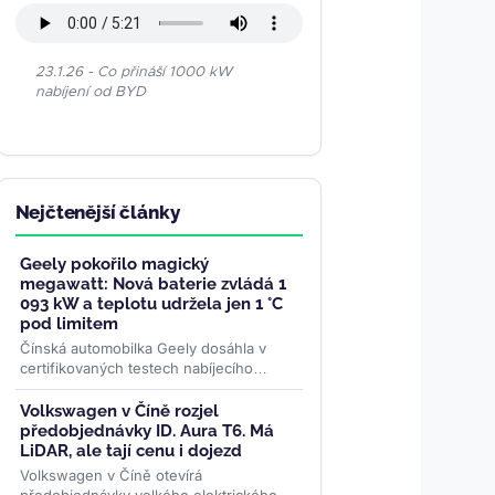
23.1.26 - Co přináší 1000 kW
nabíjení od BYD
Nejčtenější články
Geely pokořilo magický
megawatt: Nová baterie zvládá 1
093 kW a teplotu udržela jen 1 °C
pod limitem
Čínská automobilka Geely dosáhla v
certifikovaných testech nabíjecího
výkonu 1 093 kW na straně vozidla. Její
LFP baterie Aegis Gold Brick...
>>
Volkswagen v Číně rozjel
předobjednávky ID. Aura T6. Má
LiDAR, ale tají cenu i dojezd
Volkswagen v Číně otevírá