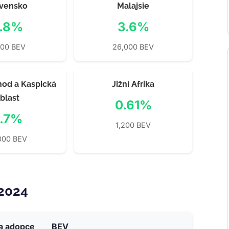
ovensko
Malajsie
.8%
3.6%
200 BEV
26,000 BEV
hod a Kaspická
Jižní Afrika
blast
0.61%
.7%
1,200 BEV
000 BEV
 2024
a adopce
BEV