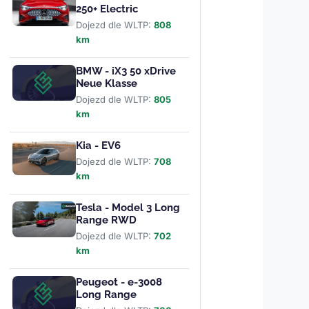
250+ Electric
Dojezd dle WLTP:
808
km
BMW - iX3 50 xDrive
Neue Klasse
Dojezd dle WLTP:
805
km
Kia - EV6
Dojezd dle WLTP:
708
km
Tesla - Model 3 Long
Range RWD
Dojezd dle WLTP:
702
km
Peugeot - e-3008
Long Range