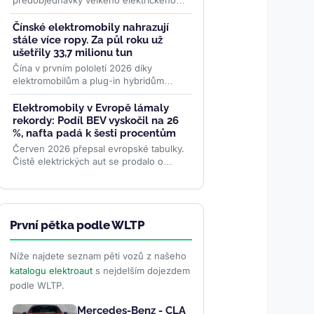
předobjednávky velkého elektrického
SUV ID. Aura T6. Nabízí LiDAR a
software vyvinutý s Horizon Robotics,
Čínské elektromobily nahrazují
ale...
>>
stále více ropy. Za půl roku už
ušetřily 33,7 milionu tun
Čína v prvním pololetí 2026 díky
elektromobilům a plug-in hybridům
nahradila spotřebu ropy odpovídající 1,4
milionu barelů denně....
>>
Elektromobily v Evropě lámaly
rekordy: Podíl BEV vyskočil na 26
%, nafta padá k šesti procentům
Červen 2026 přepsal evropské tabulky.
Čistě elektrických aut se prodalo o
polovinu víc než loni, jejich tržní podíl
dosáhl rekordních 26...
>>
První pětka podle WLTP
Níže najdete seznam pěti vozů z našeho
katalogu elektroaut
s nejdelším dojezdem
podle WLTP.
Mercedes-Benz - CLA