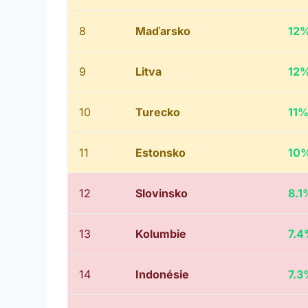
8
Maďarsko
12
9
Litva
12
10
Turecko
11
11
Estonsko
10
12
Slovinsko
8.1
13
Kolumbie
7.
14
Indonésie
7.3