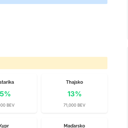
starika
Thajsko
15%
13%
000 BEV
71,000 BEV
Kypr
Maďarsko