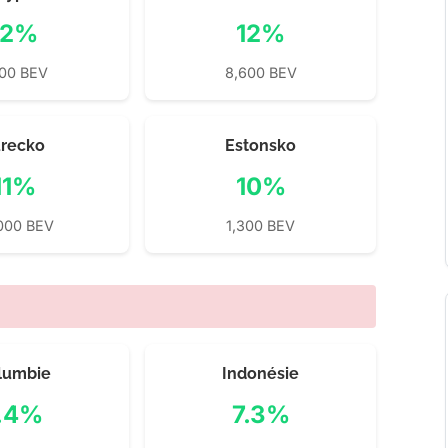
12%
12%
200 BEV
8,600 BEV
urecko
Estonsko
11%
10%
000 BEV
1,300 BEV
lumbie
Indonésie
.4%
7.3%