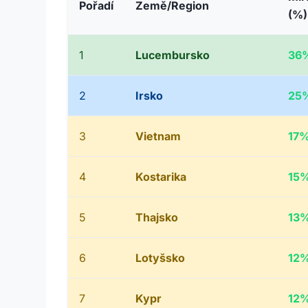
Pořadí
Země/Region
(%)
1
Lucembursko
36
2
Irsko
25
3
Vietnam
17
4
Kostarika
15
5
Thajsko
13
6
Lotyšsko
12
7
Kypr
12