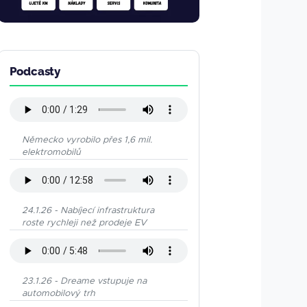
Podcasty
Německo vyrobilo přes 1,6 mil.
elektromobilů
24.1.26 - Nabíjecí infrastruktura
roste rychleji než prodeje EV
23.1.26 - Dreame vstupuje na
automobilový trh